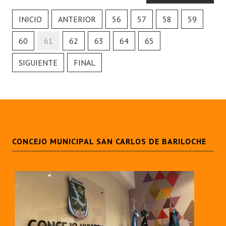
INSTITUCIONAL
INICIO
ANTERIOR
56
57
58
59
Antiguos Pobladores
60
61
62
63
64
65
Noticias Destacadas
SIGUIENTE
FINAL
Registros y Distinciones
Datos Históricos
Premio al Mérito - Registro
Audiencias Públicas - Registro
CONCEJO MUNICIPAL SAN CARLOS DE BARILOCHE
Mujeres que Dejaron Huellas - Registro
Periodistas Decanos - Registro
Ciudadano Ilustre - Registro
Banca del Vecino - Registro