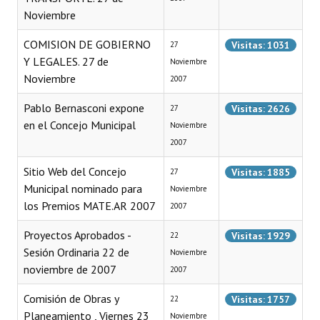
Noviembre
Programas
COMISION DE GOBIERNO
Visitas: 1031
27
LEGISLACIÓN
Y LEGALES. 27 de
Noviembre
Noviembre
Constitución Nacional
2007
Pablo Bernasconi expone
Constitución Provincial
Visitas: 2626
27
en el Concejo Municipal
Noviembre
Carta Orgánica 2007
2007
Reglamento Interno
Sitio Web del Concejo
Visitas: 1885
27
Municipal nominado para
Noviembre
Digesto
los Premios MATE.AR 2007
2007
Organigrama
Proyectos Aprobados -
Visitas: 1929
22
Sesión Ordinaria 22 de
Noviembre
DOCUMENTOS
noviembre de 2007
2007
Informes de Gestión
Comisión de Obras y
Visitas: 1757
22
Planeamiento , Viernes 23
Noviembre
Proyectos Presentados