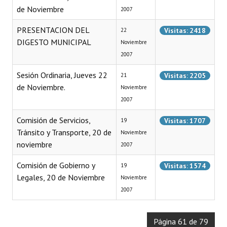
de Noviembre
2007
Dictámenes Asesoría Letrada
PRESENTACION DEL
Visitas: 2418
22
Actas de Sesión
DIGESTO MUNICIPAL
Noviembre
2007
Informes de Unidad Coordinadora
Sesión Ordinaria, Jueves 22
Visitas: 2205
21
Ejecución Presupuestaria
de Noviembre.
Noviembre
2007
Actas de Audiencias Públicas
Comisión de Servicios,
Visitas: 1707
19
NORMATIVA
Tránsito y Transporte, 20 de
Noviembre
noviembre
2007
Comunicaciones
Comisión de Gobierno y
Visitas: 1574
19
Declaraciones
Legales, 20 de Noviembre
Noviembre
Resoluciones
2007
Resoluciones de Presidencia
Página 61 de 79