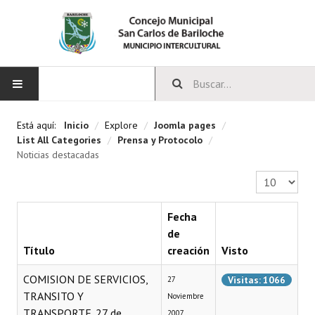
INICIO
Está aquí:
Inicio
/
Explore
/
Joomla pages
/
List All Categories
/
Prensa y Protocolo
/
CONCEJO
Noticias destacadas
Cantidad a 
Bloques Políticos
Integrantes del Concejo
Fecha
de
Comisiones Permanentes
Título
creación
Visto
Comisiones Especiales
COMISION DE SERVICIOS,
Visitas: 1066
27
TRANSITO Y
Noviembre
Concejales Mandato Cumplido
TRANSPORTE. 27 de
2007