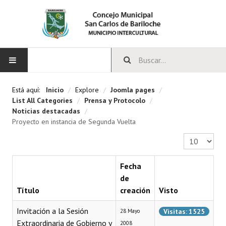
INICIO
Está aquí:
Inicio
/
Explore
/
Joomla pages
/
List All Categories
/
Prensa y Protocolo
/
CONCEJO
Noticias destacadas
/
Proyecto en instancia de Segunda Vuelta
Bloques Políticos
Cantidad a 
Integrantes del Concejo
Fecha
Comisiones Permanentes
de
Título
creación
Visto
Comisiones Especiales
Invitación a la Sesión
Visitas: 1525
28 Mayo
Concejales Mandato Cumplido
Extraordinaria de Gobierno y
2008