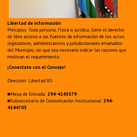
Huéspedes de Honor - Registro
Antiguos Pobladores - Registro
Libertad de información
Principios. Toda persona, física o jurídica, tiene el derecho
Reconocimientos - Registro
de libre acceso a las fuentes de información de los actos
legislativos, administrativos y jurisdiccionales emanados
Bariloche, Municipio intercultural
del Municipio, sin que sea necesario indicar las razones que
Entrega de distinciones
motivan el requerimiento.
¡Conectate con el Concejo!
REFORMA DE LA CARTA ORGÁNICA
Dirección: Libertad 80
■Mesa de Entrada:
294-4143579
■Subsecretaría de Comunicación Institucional:
294-
4144703