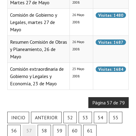
Martes 27 de Mayo
2008
Dictámenes Asesoría Letrada
Comisión de Gobierno y
Visitas: 1480
26 Mayo
Legales, martes 27 de
2008
Actas de Sesión
Mayo
Informes de Unidad Coordinadora
Resumen Comisión de Obras
Visitas: 1687
26 Mayo
y Planeamiento, 26 de
Ejecución Presupuestaria
2008
Mayo
Actas de Audiencias Públicas
Comisión extraordinaria de
Visitas: 1684
23 Mayo
NORMATIVA
Gobierno y Legales y
2008
Economía, 23 de Mayo
Comunicaciones
Declaraciones
Página 57 de 79
Resoluciones
INICIO
ANTERIOR
52
53
54
55
Resoluciones de Presidencia
56
57
58
59
60
61