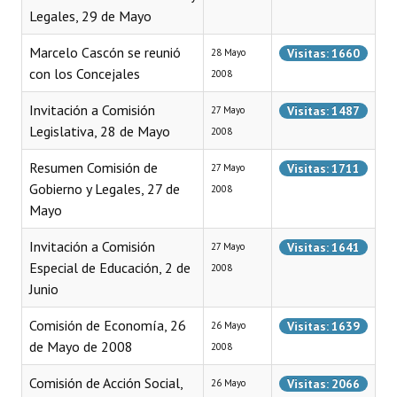
Legales, 29 de Mayo
Programas
Marcelo Cascón se reunió
Visitas: 1660
28 Mayo
LEGISLACIÓN
con los Concejales
2008
Constitución Nacional
Invitación a Comisión
Visitas: 1487
27 Mayo
Legislativa, 28 de Mayo
2008
Constitución Provincial
Resumen Comisión de
Visitas: 1711
27 Mayo
Carta Orgánica 2007
Gobierno y Legales, 27 de
2008
Reglamento Interno
Mayo
Digesto
Invitación a Comisión
Visitas: 1641
27 Mayo
Especial de Educación, 2 de
2008
Organigrama
Junio
DOCUMENTOS
Comisión de Economía, 26
Visitas: 1639
26 Mayo
de Mayo de 2008
2008
Informes de Gestión
Comisión de Acción Social,
Visitas: 2066
26 Mayo
Proyectos Presentados