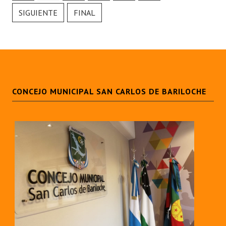
INSTITUCIONAL
SIGUIENTE
FINAL
Antiguos Pobladores
Noticias Destacadas
Registros y Distinciones
CONCEJO MUNICIPAL SAN CARLOS DE BARILOCHE
Datos Históricos
Premio al Mérito - Registro
Audiencias Públicas - Registro
Mujeres que Dejaron Huellas - Registro
Periodistas Decanos - Registro
Ciudadano Ilustre - Registro
Banca del Vecino - Registro