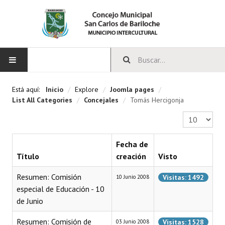
INICIO
Está aquí:
Inicio
/
Explore
/
Joomla pages
/
List All Categories
/
Concejales
/
Tomás Hercigonja
CONCEJO
Cantidad a 
Bloques Políticos
Fecha de
Integrantes del Concejo
Título
creación
Visto
Comisiones Permanentes
Resumen: Comisión
Visitas: 1492
10 Junio 2008
especial de Educación - 10
Comisiones Especiales
de Junio
Concejales Mandato Cumplido
Resumen: Comisión de
Visitas: 1528
03 Junio 2008