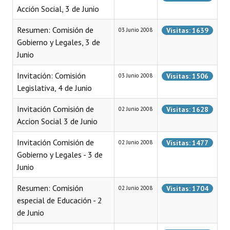
Acción Social, 3 de Junio
Programas
Resumen: Comisión de
Visitas: 1639
03 Junio 2008
LEGISLACIÓN
Gobierno y Legales, 3 de
Junio
Constitución Nacional
Invitación: Comisión
Visitas: 1506
03 Junio 2008
Constitución Provincial
Legislativa, 4 de Junio
Carta Orgánica 2007
Invitación Comisión de
Visitas: 1628
02 Junio 2008
Reglamento Interno
Accion Social 3 de Junio
Digesto
Invitación Comisión de
Visitas: 1477
02 Junio 2008
Gobierno y Legales - 3 de
Organigrama
Junio
DOCUMENTOS
Resumen: Comisión
Visitas: 1704
02 Junio 2008
especial de Educación - 2
Informes de Gestión
de Junio
Proyectos Presentados