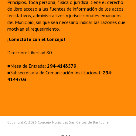
Principios. Toda persona, física o jurídica, tiene el derecho
Huéspedes de Honor - Registro
de libre acceso a las fuentes de información de los actos
legislativos, administrativos y jurisdiccionales emanados
Antiguos Pobladores - Registro
del Municipio, sin que sea necesario indicar las razones que
motivan el requerimiento.
Reconocimientos - Registro
¡Conectate con el Concejo!
Bariloche, Municipio intercultural
Dirección: Libertad 80
Entrega de distinciones
■Mesa de Entrada:
294-4143579
REFORMA DE LA CARTA ORGÁNICA
■Subsecretaría de Comunicación Institucional:
294-
4144703
Copyright © 2026 Concejo Municipal San Carlos de Bariloche.