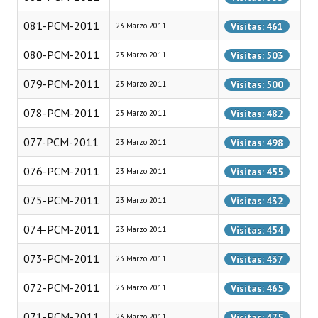
Programas
081-PCM-2011
Visitas: 461
23 Marzo 2011
LEGISLACIÓN
080-PCM-2011
Visitas: 503
23 Marzo 2011
Constitución Nacional
079-PCM-2011
Visitas: 500
23 Marzo 2011
Constitución Provincial
078-PCM-2011
Visitas: 482
23 Marzo 2011
Carta Orgánica 2007
077-PCM-2011
Visitas: 498
23 Marzo 2011
Reglamento Interno
076-PCM-2011
Visitas: 455
23 Marzo 2011
Digesto
075-PCM-2011
Visitas: 432
23 Marzo 2011
Organigrama
074-PCM-2011
Visitas: 454
23 Marzo 2011
DOCUMENTOS
073-PCM-2011
Visitas: 437
23 Marzo 2011
072-PCM-2011
Informes de Gestión
Visitas: 465
23 Marzo 2011
071-PCM-2011
Proyectos Presentados
Visitas: 475
23 Marzo 2011