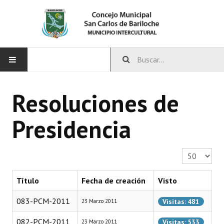
INICIO
Resoluciones de
CONCEJO
Presidencia
Bloques Políticos
Integrantes del Concejo
Cantidad a 
Comisiones Permanentes
Título
Fecha de creación
Visto
Comisiones Especiales
083-PCM-2011
Visitas: 481
23 Marzo 2011
Concejales Mandato Cumplido
082-PCM-2011
Visitas: 533
23 Marzo 2011