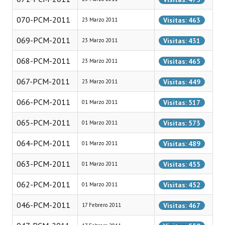
070-PCM-2011
Dictámenes Asesoría Letrada
Visitas: 463
23 Marzo 2011
069-PCM-2011
Actas de Sesión
Visitas: 431
23 Marzo 2011
068-PCM-2011
Informes de Unidad Coordinadora
Visitas: 465
23 Marzo 2011
067-PCM-2011
Ejecución Presupuestaria
Visitas: 449
23 Marzo 2011
066-PCM-2011
Actas de Audiencias Públicas
Visitas: 517
01 Marzo 2011
065-PCM-2011
Visitas: 573
01 Marzo 2011
NORMATIVA
064-PCM-2011
Visitas: 489
01 Marzo 2011
Comunicaciones
063-PCM-2011
Visitas: 455
01 Marzo 2011
Declaraciones
062-PCM-2011
Visitas: 452
01 Marzo 2011
Resoluciones
046-PCM-2011
Visitas: 467
17 Febrero 2011
Resoluciones de Presidencia