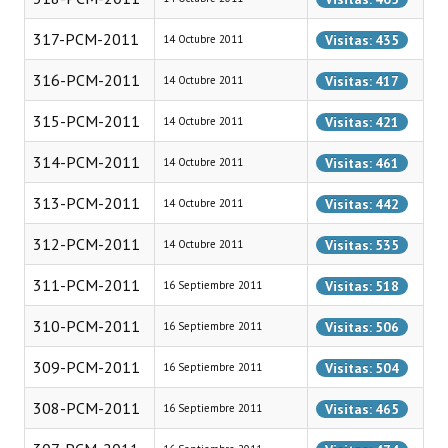
317-PCM-2011
Dictámenes Asesoría Letrada
Visitas: 435
14 Octubre 2011
316-PCM-2011
Actas de Sesión
Visitas: 417
14 Octubre 2011
315-PCM-2011
Informes de Unidad Coordinadora
Visitas: 421
14 Octubre 2011
314-PCM-2011
Ejecución Presupuestaria
Visitas: 461
14 Octubre 2011
313-PCM-2011
Actas de Audiencias Públicas
Visitas: 442
14 Octubre 2011
312-PCM-2011
Visitas: 535
14 Octubre 2011
NORMATIVA
311-PCM-2011
Visitas: 518
16 Septiembre 2011
Comunicaciones
310-PCM-2011
Visitas: 506
16 Septiembre 2011
Declaraciones
309-PCM-2011
Visitas: 504
16 Septiembre 2011
Resoluciones
308-PCM-2011
Visitas: 465
16 Septiembre 2011
Resoluciones de Presidencia