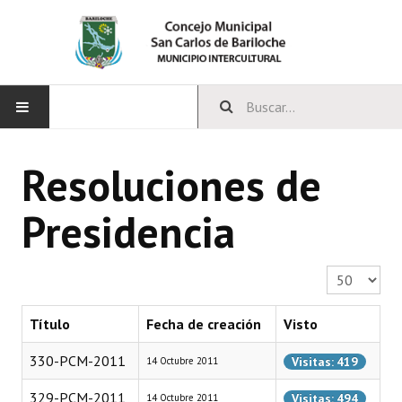
INICIO
Resoluciones de
CONCEJO
Presidencia
Bloques Políticos
Integrantes del Concejo
Cantidad a 
Comisiones Permanentes
Título
Fecha de creación
Visto
Comisiones Especiales
330-PCM-2011
Visitas: 419
14 Octubre 2011
Concejales Mandato Cumplido
329-PCM-2011
Visitas: 494
14 Octubre 2011