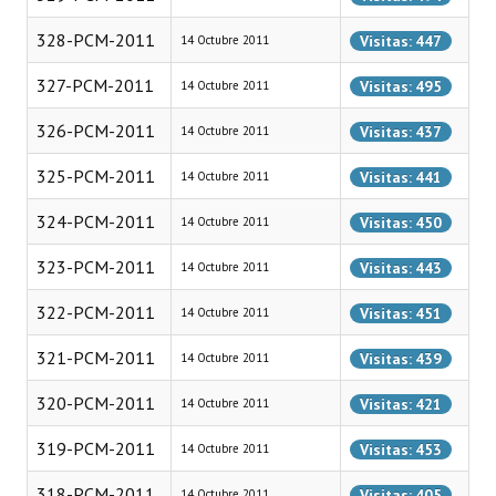
Programas
328-PCM-2011
Visitas: 447
14 Octubre 2011
LEGISLACIÓN
327-PCM-2011
Visitas: 495
14 Octubre 2011
Constitución Nacional
326-PCM-2011
Visitas: 437
14 Octubre 2011
Constitución Provincial
325-PCM-2011
Visitas: 441
14 Octubre 2011
Carta Orgánica 2007
324-PCM-2011
Visitas: 450
14 Octubre 2011
Reglamento Interno
323-PCM-2011
Visitas: 443
14 Octubre 2011
Digesto
322-PCM-2011
Visitas: 451
14 Octubre 2011
Organigrama
321-PCM-2011
Visitas: 439
14 Octubre 2011
DOCUMENTOS
320-PCM-2011
Visitas: 421
14 Octubre 2011
319-PCM-2011
Informes de Gestión
Visitas: 453
14 Octubre 2011
318-PCM-2011
Proyectos Presentados
Visitas: 405
14 Octubre 2011