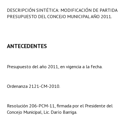
Programas
DESCRIPCIÓN SINTÉTICA: MODIFICACIÓN DE PARTIDA
PRESUPUESTO DEL CONCEJO MUNICIPAL AÑO 2011.
LEGISLACIÓN
Constitución Nacional
Constitución Provincial
ANTECEDENTES
Carta Orgánica 2007
Presupuesto del año 2011, en vigencia a la fecha.
Reglamento Interno
Digesto
Ordenanza 2121-CM-2010.
Organigrama
DOCUMENTOS
Resolución 206-PCM-11, firmada por el Presidente del
Concejo Municipal, Lic. Darío Barriga.
Informes de Gestión
Proyectos Presentados