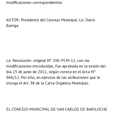
modificaciones correspondientes.
INSTITUCIONAL
Antiguos Pobladores
AUTOR: Presidente del Concejo Municipal, Lic. Darío
Barriga.
Noticias Destacadas
Registros y Distinciones
Datos Históricos
Premio al Mérito - Registro
La Resolución original Nº 206-PCM-11, con las
modificaciones introducidas, fue aprobada en la sesión del
Audiencias Públicas - Registro
día 23 de junio de 2011, según consta en el Acta Nº
966/11. Por ello, en ejercicio de las atribuciones que le
Mujeres que Dejaron Huellas - Registro
otorga el Art. 38 de la Carta Orgánica Municipal,
Periodistas Decanos - Registro
Ciudadano Ilustre - Registro
EL CONCEJO MUNICIPAL DE SAN CARLOS DE BARILOCHE
Banca del Vecino - Registro