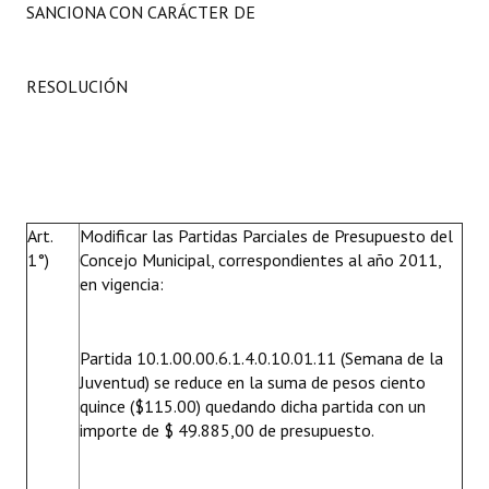
SANCIONA CON CARÁCTER DE
Huéspedes de Honor - Registro
Antiguos Pobladores - Registro
RESOLUCIÓN
Reconocimientos - Registro
Bariloche, Municipio intercultural
Entrega de distinciones
Art.
Modificar las Partidas Parciales de Presupuesto del
REFORMA DE LA CARTA ORGÁNICA
1°)
Concejo Municipal, correspondientes al año 2011,
en vigencia:
Partida 10.1.00.00.6.1.4.0.10.01.11 (Semana de la
Juventud) se reduce en la suma de pesos ciento
quince ($115.00) quedando dicha partida con un
importe de $ 49.885,00 de presupuesto.