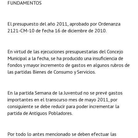
FUNDAMENTOS
Dictámenes Asesoría Letrada
El presupuesto del año 2011, aprobado por Ordenanza
Actas de Sesión
2121-CM-10 de fecha 16 de diciembre de 2010.
Informes de Unidad Coordinadora
Ejecución Presupuestaria
En virtud de las ejecuciones presupuestarias del Concejo
Municipal a la fecha, se ha producido una insuficiencia de
Actas de Audiencias Públicas
fondos y mayor incremento de gastos en algunos rubros de
las partidas Bienes de Consumo y Servicios.
NORMATIVA
Comunicaciones
En la partida Semana de la Juventud no se prevé gastos
importantes en el transcurso mes de mayo 2011, por
Declaraciones
consiguiente se debe reducir para poder incrementar la
partida de Antiguos Pobladores.
Resoluciones
Resoluciones de Presidencia
Por todo lo antes mencionado se deben efectuar las