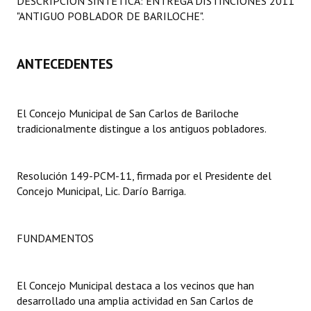
DESCRIPCIÓN SINTÉTICA: ENTREGA DISTINCIONES 2011
Programas
"ANTIGUO POBLADOR DE BARILOCHE".
LEGISLACIÓN
ANTECEDENTES
Constitución Nacional
Constitución Provincial
El Concejo Municipal de San Carlos de Bariloche
tradicionalmente distingue a los antiguos pobladores.
Carta Orgánica 2007
Reglamento Interno
Resolución 149-PCM-11, firmada por el Presidente del
Concejo Municipal, Lic. Darío Barriga.
Digesto
Organigrama
FUNDAMENTOS
DOCUMENTOS
Informes de Gestión
El Concejo Municipal destaca a los vecinos que han
desarrollado una amplia actividad en San Carlos de
Proyectos Presentados