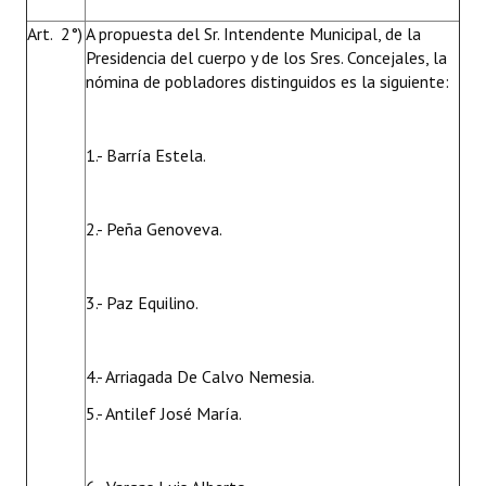
Huéspedes de Honor - Registro
Art. 2°)
A propuesta del Sr. Intendente Municipal, de la
Presidencia del cuerpo y de los Sres. Concejales, la
Antiguos Pobladores - Registro
nómina de pobladores distinguidos es la siguiente:
Reconocimientos - Registro
Bariloche, Municipio intercultural
1.- Barría Estela.
Entrega de distinciones
2.- Peña Genoveva.
REFORMA DE LA CARTA ORGÁNICA
3.- Paz Equilino.
4.- Arriagada De Calvo Nemesia.
5.- Antilef José María.