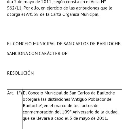
día 2 de mayo de 2011, según consta en el Acta Nº
INSTITUCIONAL
962/11. Por ello, en ejercicio de las atribuciones que le
otorga el Art. 38 de la Carta Orgánica Municipal,
Antiguos Pobladores
Noticias Destacadas
Registros y Distinciones
EL CONCEJO MUNICIPAL DE SAN CARLOS DE BARILOCHE
Datos Históricos
SANCIONA CON CARÁCTER DE
Premio al Mérito - Registro
RESOLUCIÓN
Audiencias Públicas - Registro
Mujeres que Dejaron Huellas - Registro
Art. 1°)
El Concejo Municipal de San Carlos de Bariloche
otorgará las distinciones "Antiguo Poblador de
Periodistas Decanos - Registro
Bariloche", en el marco de los actos de
Ciudadano Ilustre - Registro
conmemoración del 109° Aniversario de la ciudad,
que se llevará a cabo el 3 de mayo de 2011.
Banca del Vecino - Registro