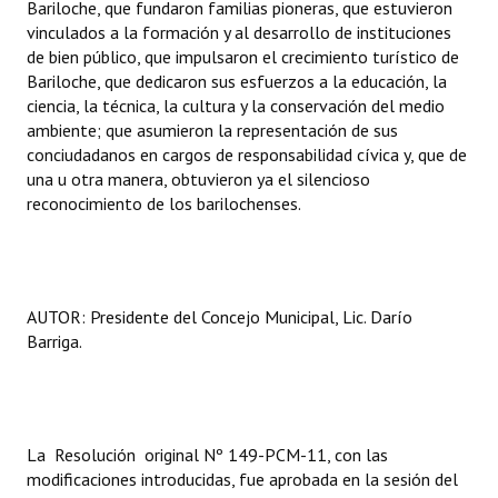
Bariloche, que fundaron familias pioneras, que estuvieron
vinculados a la formación y al desarrollo de instituciones
Dictámenes Asesoría Letrada
de bien público, que impulsaron el crecimiento turístico de
Bariloche, que dedicaron sus esfuerzos a la educación, la
Actas de Sesión
ciencia, la técnica, la cultura y la conservación del medio
ambiente; que asumieron la representación de sus
Informes de Unidad Coordinadora
conciudadanos en cargos de responsabilidad cívica y, que de
una u otra manera, obtuvieron ya el silencioso
Ejecución Presupuestaria
reconocimiento de los barilochenses.
Actas de Audiencias Públicas
NORMATIVA
AUTOR: Presidente del Concejo Municipal, Lic. Darío
Comunicaciones
Barriga.
Declaraciones
Resoluciones
La Resolución original Nº 149-PCM-11, con las
Resoluciones de Presidencia
modificaciones introducidas, fue aprobada en la sesión del