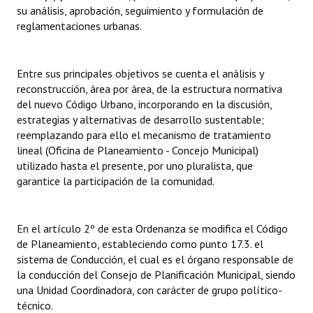
su análisis, aprobación, seguimiento y formulación de
reglamentaciones urbanas.
Dictámenes Asesoría Letrada
Actas de Sesión
Entre sus principales objetivos se cuenta el análisis y
Informes de Unidad Coordinadora
reconstrucción, área por área, de la estructura normativa
del nuevo Código Urbano, incorporando en la discusión,
Ejecución Presupuestaria
estrategias y alternativas de desarrollo sustentable;
reemplazando para ello el mecanismo de tratamiento
Actas de Audiencias Públicas
lineal (Oficina de Planeamiento - Concejo Municipal)
utilizado hasta el presente, por uno pluralista, que
NORMATIVA
garantice la participación de la comunidad.
Comunicaciones
En el artículo 2º de esta Ordenanza se modifica el Código
Declaraciones
de Planeamiento, estableciendo como punto 17.3. el
sistema de Conducción, el cual es el órgano responsable de
Resoluciones
la conducción del Consejo de Planificación Municipal, siendo
una Unidad Coordinadora, con carácter de grupo político-
Resoluciones de Presidencia
técnico.