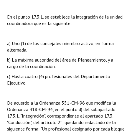
INSTITUCIONAL
En el punto 17.3.1. se establece la integración de la unidad
Antiguos Pobladores
coordinadora que es la siguiente:
Noticias Destacadas
Registros y Distinciones
a) Uno (1) de los concejales miembro activo, en forma
alternada.
Datos Históricos
b) La máxima autoridad del área de Planeamiento, y a
Premio al Mérito - Registro
cargo de la coordinación.
c) Hasta cuatro (4) profesionales del Departamento
Audiencias Públicas - Registro
Ejecutivo.
Mujeres que Dejaron Huellas - Registro
Periodistas Decanos - Registro
De acuerdo a la Ordenanza 551-CM-96 que modifica la
Ordenanza 418-CM-94, en el punto d) del subapartado
Ciudadano Ilustre - Registro
17.3.1. "Integración", correspondiente al apartado 17.3.
"Conducción", del artículo 2º, quedando redactado de la
Banca del Vecino - Registro
siguiente forma: "Un profesional designado por cada bloque