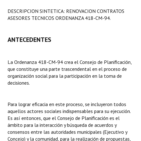
Programas
DESCRIPCION SINTETICA: RENOVACION CONTRATOS
ASESORES TECNICOS ORDENANZA 418-CM-94.
LEGISLACIÓN
Constitución Nacional
ANTECEDENTES
Constitución Provincial
Carta Orgánica 2007
La Ordenanza 418-CM-94 crea el Consejo de Planificación,
que constituye una parte trascendental en el proceso de
Reglamento Interno
organización social para la participación en la toma de
decisiones.
Digesto
Organigrama
Para lograr eficacia en este proceso, se incluyeron todos
aquellos actores sociales indispensables para su ejecución.
DOCUMENTOS
Es así entonces, que el Consejo de Planificación es el
ámbito para la interacción y búsqueda de acuerdos y
Informes de Gestión
consensos entre las autoridades municipales (Ejecutivo y
Concejo) y la comunidad, para la realización de propuestas,
Proyectos Presentados