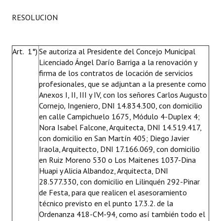
RESOLUCION
Art. 1°)
Se autoriza al Presidente del Concejo Municipal
Licenciado Ángel Darío Barriga a la renovación y
firma de los contratos de locación de servicios
profesionales, que se adjuntan a la presente como
Anexos I, II, III y IV, con los señores Carlos Augusto
Cornejo
,
Ingeniero, DNI 14.834.300, con domicilio
en calle Campichuelo 1675, Módulo 4-Duplex 4;
Nora Isabel Falcone, Arquitecta, DNI 14.519.417,
con domicilio en San Martín 405; Diego Javier
Iraola, Arquitecto, DNI 17.166.069, con domicilio
en Ruiz Moreno 530 o Los Maitenes 1037-Dina
Huapi y Alicia Albandoz, Arquitecta, DNI
28.577.330, con domicilio en Lilinquén 292-Pinar
de Festa, para que realicen el asesoramiento
técnico previsto en el punto 17.3.2. de la
Ordenanza 418-CM-94, como así también todo el