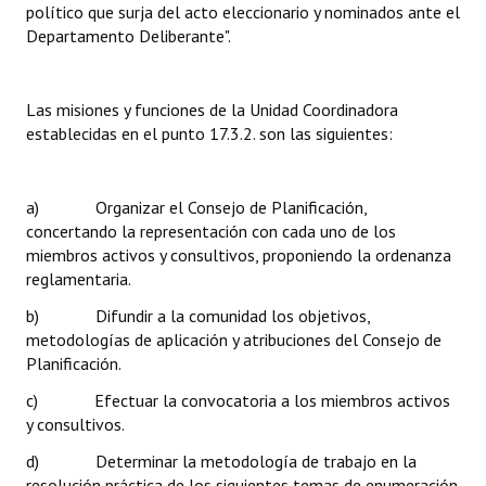
político que surja del acto eleccionario y nominados ante el
Huéspedes de Honor - Registro
Departamento Deliberante".
Antiguos Pobladores - Registro
Las misiones y funciones de la Unidad Coordinadora
Reconocimientos - Registro
establecidas en el punto 17.3.2. son las siguientes:
Bariloche, Municipio intercultural
Entrega de distinciones
a) Organizar el Consejo de Planificación,
concertando la representación con cada uno de los
REFORMA DE LA CARTA ORGÁNICA
miembros activos y consultivos, proponiendo la ordenanza
reglamentaria.
b) Difundir a la comunidad los objetivos,
metodologías de aplicación y atribuciones del Consejo de
Planificación.
c) Efectuar la convocatoria a los miembros activos
y consultivos.
d) Determinar la metodología de trabajo en la
resolución práctica de los siguientes temas de enumeración