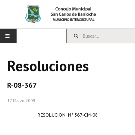
INICIO
Resoluciones
CONCEJO
Bloques Políticos
R-08-367
Integrantes del Concejo
17 Marzo 2009
Comisiones Permanentes
RESOLUCION N° 367-CM-08
Comisiones Especiales
Concejales Mandato Cumplido