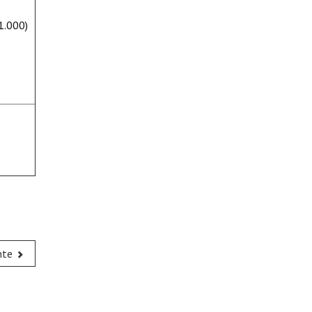
1.000)
nte