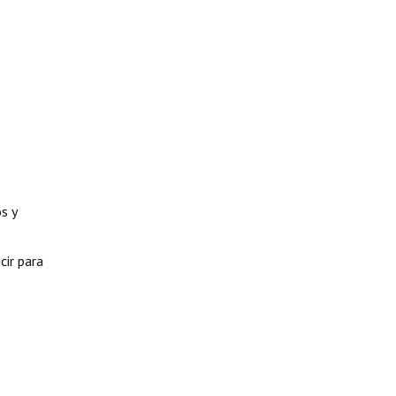
s y
cir para