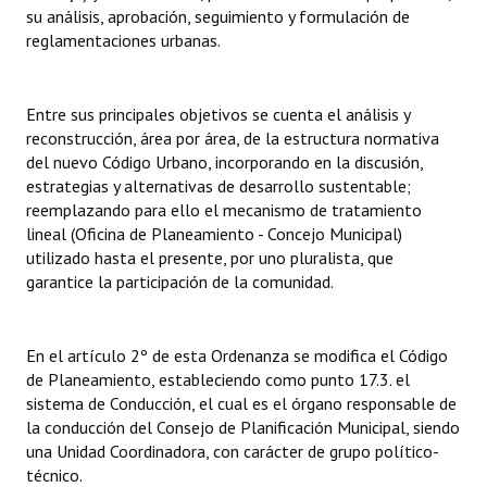
su análisis, aprobación, seguimiento y formulación de
reglamentaciones urbanas.
Dictámenes Asesoría Letrada
Actas de Sesión
Entre sus principales objetivos se cuenta el análisis y
Informes de Unidad Coordinadora
reconstrucción, área por área, de la estructura normativa
del nuevo Código Urbano, incorporando en la discusión,
Ejecución Presupuestaria
estrategias y alternativas de desarrollo sustentable;
reemplazando para ello el mecanismo de tratamiento
Actas de Audiencias Públicas
lineal (Oficina de Planeamiento - Concejo Municipal)
utilizado hasta el presente, por uno pluralista, que
NORMATIVA
garantice la participación de la comunidad.
Comunicaciones
En el artículo 2º de esta Ordenanza se modifica el Código
Declaraciones
de Planeamiento, estableciendo como punto 17.3. el
sistema de Conducción, el cual es el órgano responsable de
Resoluciones
la conducción del Consejo de Planificación Municipal, siendo
una Unidad Coordinadora, con carácter de grupo político-
Resoluciones de Presidencia
técnico.