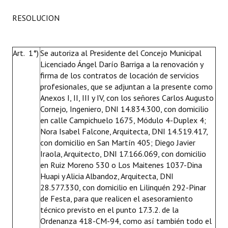
RESOLUCION
Art. 1°)
Se autoriza al Presidente del Concejo Municipal
Licenciado Ángel Darío Barriga a la renovación y
firma de los contratos de locación de servicios
profesionales, que se adjuntan a la presente como
Anexos I, II, III y IV, con los señores Carlos Augusto
Cornejo
,
Ingeniero, DNI 14.834.300, con domicilio
en calle Campichuelo 1675, Módulo 4-Duplex 4;
Nora Isabel Falcone, Arquitecta, DNI 14.519.417,
con domicilio en San Martín 405; Diego Javier
Iraola, Arquitecto, DNI 17.166.069, con domicilio
en Ruiz Moreno 530 o Los Maitenes 1037-Dina
Huapi y Alicia Albandoz, Arquitecta, DNI
28.577.330, con domicilio en Lilinquén 292-Pinar
de Festa, para que realicen el asesoramiento
técnico previsto en el punto 17.3.2. de la
Ordenanza 418-CM-94, como así también todo el