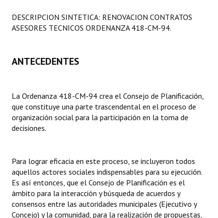
Programas
DESCRIPCION SINTETICA: RENOVACION CONTRATOS
ASESORES TECNICOS ORDENANZA 418-CM-94.
LEGISLACIÓN
Constitución Nacional
ANTECEDENTES
Constitución Provincial
Carta Orgánica 2007
La Ordenanza 418-CM-94 crea el Consejo de Planificación,
que constituye una parte trascendental en el proceso de
Reglamento Interno
organización social para la participación en la toma de
decisiones.
Digesto
Organigrama
Para lograr eficacia en este proceso, se incluyeron todos
aquellos actores sociales indispensables para su ejecución.
DOCUMENTOS
Es así entonces, que el Consejo de Planificación es el
ámbito para la interacción y búsqueda de acuerdos y
Informes de Gestión
consensos entre las autoridades municipales (Ejecutivo y
Concejo) y la comunidad, para la realización de propuestas,
Proyectos Presentados