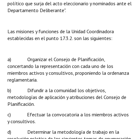
político que surja del acto eleccionario y nominados ante el
Huéspedes de Honor - Registro
Departamento Deliberante".
Antiguos Pobladores - Registro
Las misiones y funciones de la Unidad Coordinadora
Reconocimientos - Registro
establecidas en el punto 17.3.2. son las siguientes:
Bariloche, Municipio intercultural
Entrega de distinciones
a) Organizar el Consejo de Planificación,
concertando la representación con cada uno de los
REFORMA DE LA CARTA ORGÁNICA
miembros activos y consultivos, proponiendo la ordenanza
reglamentaria.
b) Difundir a la comunidad los objetivos,
metodologías de aplicación y atribuciones del Consejo de
Planificación.
c) Efectuar la convocatoria a los miembros activos
y consultivos.
d) Determinar la metodología de trabajo en la
resolución práctica de los siguientes temas de enumeración