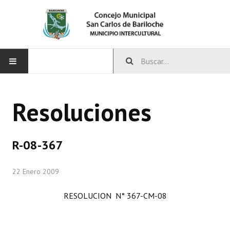
INICIO
Resoluciones
CONCEJO
Bloques Políticos
R-08-367
Integrantes del Concejo
22 Enero 2009
Comisiones Permanentes
RESOLUCION N° 367-CM-08
Comisiones Especiales
Concejales Mandato Cumplido