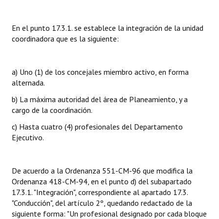
INSTITUCIONAL
En el punto 17.3.1. se establece la integración de la unidad
Antiguos Pobladores
coordinadora que es la siguiente:
Noticias Destacadas
Registros y Distinciones
a) Uno (1) de los concejales miembro activo, en forma
alternada.
Datos Históricos
b) La máxima autoridad del área de Planeamiento, y a
Premio al Mérito - Registro
cargo de la coordinación.
c) Hasta cuatro (4) profesionales del Departamento
Audiencias Públicas - Registro
Ejecutivo.
Mujeres que Dejaron Huellas - Registro
Periodistas Decanos - Registro
De acuerdo a la Ordenanza 551-CM-96 que modifica la
Ordenanza 418-CM-94, en el punto d) del subapartado
Ciudadano Ilustre - Registro
17.3.1. "Integración", correspondiente al apartado 17.3.
"Conducción", del artículo 2º, quedando redactado de la
Banca del Vecino - Registro
siguiente forma: "Un profesional designado por cada bloque