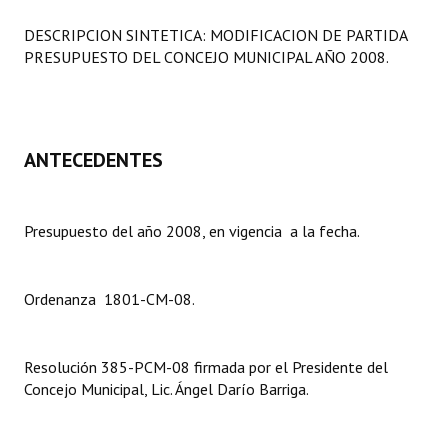
Programas
DESCRIPCION SINTETICA: MODIFICACION DE PARTIDA
PRESUPUESTO DEL CONCEJO MUNICIPAL AÑO 2008.
LEGISLACIÓN
Constitución Nacional
Constitución Provincial
ANTECEDENTES
Carta Orgánica 2007
Presupuesto del año 2008, en vigencia a la fecha.
Reglamento Interno
Digesto
Ordenanza 1801-CM-08.
Organigrama
DOCUMENTOS
Resolución 385-PCM-08 firmada por el Presidente del
Concejo Municipal, Lic. Ángel Darío Barriga.
Informes de Gestión
Proyectos Presentados