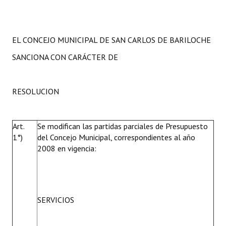
Huéspedes de Honor - Registro
Antiguos Pobladores - Registro
EL CONCEJO MUNICIPAL DE SAN CARLOS DE BARILOCHE
Reconocimientos - Registro
SANCIONA CON CARÁCTER DE
Bariloche, Municipio intercultural
RESOLUCION
Entrega de distinciones
REFORMA DE LA CARTA ORGÁNICA
Art.
Se modifican las partidas parciales de Presupuesto
1°)
del Concejo Municipal, correspondientes al año
2008 en vigencia:
SERVICIOS