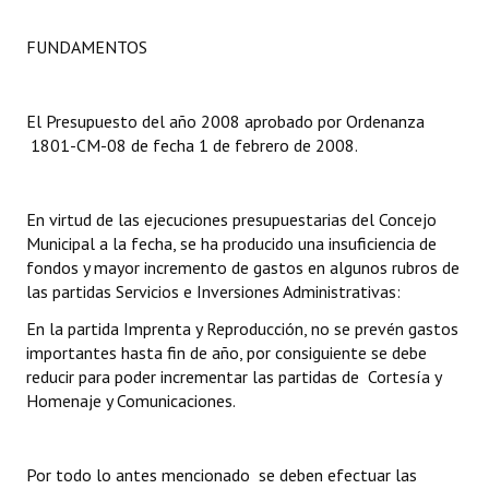
Dictámenes Asesoría Letrada
FUNDAMENTOS
Actas de Sesión
El Presupuesto del año 2008 aprobado por Ordenanza
Informes de Unidad Coordinadora
1801-CM-08 de fecha 1 de febrero de 2008.
Ejecución Presupuestaria
En virtud de las ejecuciones presupuestarias del Concejo
Actas de Audiencias Públicas
Municipal a la fecha, se ha producido una insuficiencia de
fondos y mayor incremento de gastos en algunos rubros de
NORMATIVA
las partidas Servicios e Inversiones Administrativas:
Comunicaciones
En la partida Imprenta y Reproducción, no se prevén gastos
importantes hasta fin de año, por consiguiente se debe
Declaraciones
reducir para poder incrementar las partidas de Cortesía y
Homenaje y Comunicaciones.
Resoluciones
Resoluciones de Presidencia
Por todo lo antes mencionado se deben efectuar las