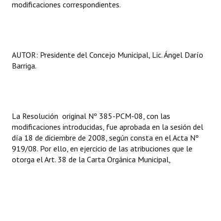
modificaciones correspondientes.
INSTITUCIONAL
Antiguos Pobladores
Noticias Destacadas
AUTOR: Presidente del Concejo Municipal, Lic. Ángel Darío
Barriga.
Registros y Distinciones
Datos Históricos
Premio al Mérito - Registro
La Resolución original Nº 385-PCM-08, con las
modificaciones introducidas, fue aprobada en la sesión del
Audiencias Públicas - Registro
día 18 de diciembre de 2008, según consta en el Acta Nº
919/08. Por ello, en ejercicio de las atribuciones que le
Mujeres que Dejaron Huellas - Registro
otorga el Art. 38 de la Carta Orgánica Municipal,
Periodistas Decanos - Registro
Ciudadano Ilustre - Registro
Banca del Vecino - Registro