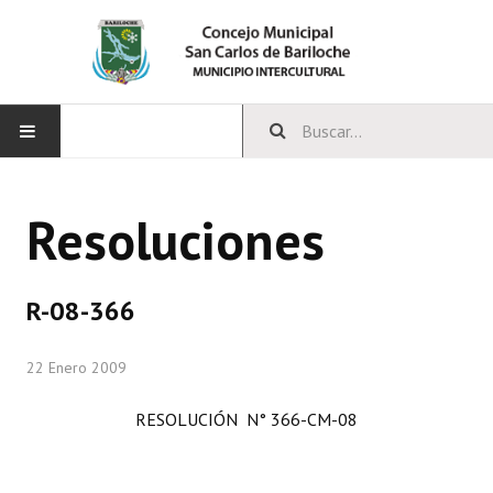
INICIO
Resoluciones
CONCEJO
Bloques Políticos
R-08-366
Integrantes del Concejo
22 Enero 2009
Comisiones Permanentes
RESOLUCIÓN N° 366-CM-08
Comisiones Especiales
Concejales Mandato Cumplido