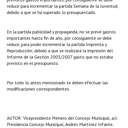
INSTITUCIONAL
reducir para incrementar la partida Semana de la Juventud,
debido a que se ha superado lo presupuestado.
Antiguos Pobladores
Noticias Destacadas
En la partida publicidad y propaganda, no se prevé gastos
importantes hasta fin de año, por consiguiente se debe
Registros y Distinciones
reducir, para poder incrementar la partida Imprenta y
Reproducción, debido a que se realizará la impresión del
Datos Históricos
Informe de la Gestión 2003/2007 gasto que no estaba
previsto en el presupuesto.
Premio al Mérito - Registro
Audiencias Públicas - Registro
Por todo lo antes mencionado se deben efectuar las
Mujeres que Dejaron Huellas - Registro
modificaciones correspondientes.
Periodistas Decanos - Registro
Ciudadano Ilustre - Registro
AUTOR: Vicepresidente Primero del Concejo Municipal, a/c
Banca del Vecino - Registro
Presidencia Concejo Municipal, Andrés Martínez Infante.