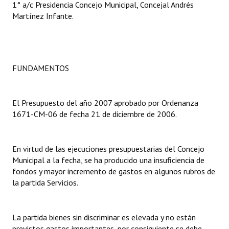
1° a/c Presidencia Concejo Municipal, Concejal Andrés
Martínez Infante.
Dictámenes Asesoría Letrada
Actas de Sesión
Informes de Unidad Coordinadora
FUNDAMENTOS
Ejecución Presupuestaria
El Presupuesto del año 2007 aprobado por Ordenanza
Actas de Audiencias Públicas
1671-CM-06 de fecha 21 de diciembre de 2006.
NORMATIVA
En virtud de las ejecuciones presupuestarias del Concejo
Comunicaciones
Municipal a la fecha, se ha producido una insuficiencia de
fondos y mayor incremento de gastos en algunos rubros de
Declaraciones
la partida Servicios.
Resoluciones
Resoluciones de Presidencia
La partida bienes sin discriminar es elevada y no están
previstos gastos importantes, por consiguiente se debe