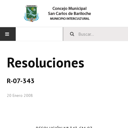
INICIO
Resoluciones
CONCEJO
Bloques Políticos
R-07-343
Integrantes del Concejo
20 Enero 2008
Comisiones Permanentes
Comisiones Especiales
Concejales Mandato Cumplido