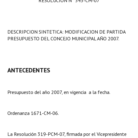
RESOLUCIÓN N° 343-CM-07
Programas
LEGISLACIÓN
DESCRIPCION SINTETICA: MODIFICACION DE PARTIDA
Constitución Nacional
PRESUPUESTO DEL CONCEJO MUNICIPAL AÑO 2007.
Constitución Provincial
Carta Orgánica 2007
ANTECEDENTES
Reglamento Interno
Digesto
Presupuesto del año 2007, en vigencia a la fecha.
Organigrama
DOCUMENTOS
Ordenanza 1671-CM-06.
Informes de Gestión
La Resolución 319-PCM-07, firmada por el Vicepresidente
Proyectos Presentados