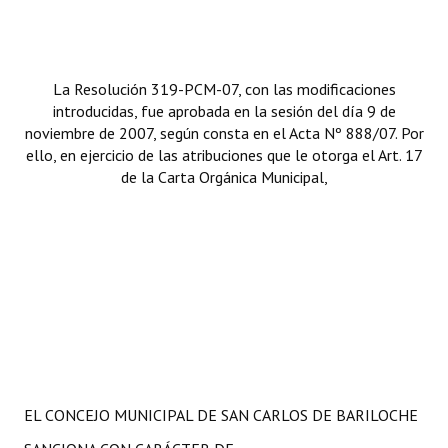
Huéspedes de Honor - Registro
Antiguos Pobladores - Registro
La Resolución 319-PCM-07, con las modificaciones
Reconocimientos - Registro
introducidas, fue aprobada en la sesión del día 9 de
noviembre de 2007, según consta en el Acta Nº 888/07. Por
Bariloche, Municipio intercultural
ello, en ejercicio de las atribuciones que le otorga el Art. 17
de la Carta Orgánica Municipal,
Entrega de distinciones
REFORMA DE LA CARTA ORGÁNICA
EL CONCEJO MUNICIPAL DE SAN CARLOS DE BARILOCHE