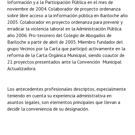
Información y a la Participación Pública en el mes de
INSTITUCIONAL
noviembre de 2004. Colaborador de proyecto ordenanza
sobre libre acceso a la información pública en Bariloche año
Antiguos Pobladores
2005. Colaborador en proyecto ordenanza para prevenir y
erradicar la violencia laboral en la Administración Pública
Noticias Destacadas
año 2006. Pro-tesorero del Colegio de Abogados de
Bariloche a partir de abril de 2005. Miembro fundador del
Registros y Distinciones
grupo Vecinos por la Carta que participó activamente en la
reforma de la Carta Orgánica Municipal, siendo coautor de
Datos Históricos
21 proyectos presentados ante la Convención Municipal
Premio al Mérito - Registro
Actualizadora.
Audiencias Públicas - Registro
Los antecedentes profesionales descriptos, especialmente
Mujeres que Dejaron Huellas - Registro
teniendo en cuenta su experiencia administrativa en
asuntos legales, son elementos principales que llevan a
Periodistas Decanos - Registro
decidir la conveniencia de su designación.
Ciudadano Ilustre - Registro
Banca del Vecino - Registro