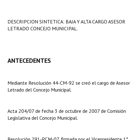
Programas
LEGISLACIÓN
DESCRIPCION SINTETICA: BAJA Y ALTA CARGO ASESOR
LETRADO CONCEJO MUNICIPAL.
Constitución Nacional
Constitución Provincial
ANTECEDENTES
Carta Orgánica 2007
Reglamento Interno
Mediante Resolución 44-CM-92 se creó el cargo de Asesor
Digesto
Letrado del Concejo Municipal.
Organigrama
Acta 204/07 de fecha 3 de octubre de 2007 de Comisión
DOCUMENTOS
Legislativa del Concejo Municipal.
Informes de Gestión
Resolución 291-PCM-07, firmada por el Vicepresidente 1°
Proyectos Presentados