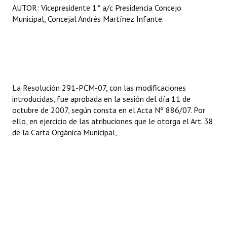
AUTOR: Vicepresidente 1° a/c Presidencia Concejo
Huéspedes de Honor - Registro
Municipal, Concejal Andrés Martínez Infante.
Antiguos Pobladores - Registro
Reconocimientos - Registro
Bariloche, Municipio intercultural
La Resolución 291-PCM-07, con las modificaciones
Entrega de distinciones
introducidas, fue aprobada en la sesión del día 11 de
octubre de 2007, según consta en el Acta Nº 886/07. Por
REFORMA DE LA CARTA ORGÁNICA
ello, en ejercicio de las atribuciones que le otorga el Art. 38
de la Carta Orgánica Municipal,