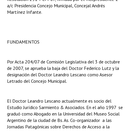
a/c Presidencia Concejo Municipal, Concejal Andrés
Martínez Infante.
Dictámenes Asesoría Letrada
Actas de Sesión
Informes de Unidad Coordinadora
FUNDAMENTOS
Ejecución Presupuestaria
Actas de Audiencias Públicas
Por Acta 204/07 de Comisión Legislativa del 3 de octubre
de 2007, se aprueba la baja del Doctor Federico Lutz y la
NORMATIVA
designación del Doctor Leandro Lescano como Asesor
Letrado del Concejo Municipal.
Comunicaciones
Declaraciones
El Doctor Leandro Lescano actualmente es socio del
Estudio Jurídico Sarmiento & Asociados. En el año 1997 se
Resoluciones
graduó como Abogado en la Universidad del Museo Social
Argentino de la ciudad de Bs. As. Co-organizador a las
Resoluciones de Presidencia
Jornadas Patagónicas sobre Derechos de Acceso a la