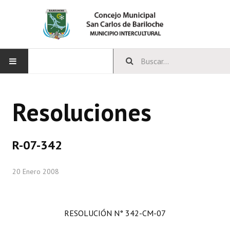
INICIO
Resoluciones
CONCEJO
Bloques Políticos
R-07-342
Integrantes del Concejo
20 Enero 2008
Comisiones Permanentes
Comisiones Especiales
RESOLUCIÓN N° 342-CM-07
Concejales Mandato Cumplido