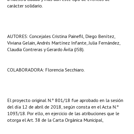
carácter solidario.
Huéspedes de Honor - Registro
Antiguos Pobladores - Registro
Reconocimientos - Registro
AUTORES: Concejales Cristina Painefil, Diego Benítez,
Viviana Gelain, Andrés Martínez Infante, Julia Fernández,
Bariloche, Municipio intercultural
Claudia Contreras y Gerardo Ávila (JSB).
Entrega de distinciones
REFORMA DE LA CARTA ORGÁNICA
COLABORADORA: Florencia Secchiaro.
El proyecto original N.º 801/18 fue aprobado en la sesión
del día 12 de abril de 2018, según consta en el Acta N.º
1093/18. Por ello, en ejercicio de las atribuciones que le
otorga el Art. 38 de la Carta Orgánica Municipal,