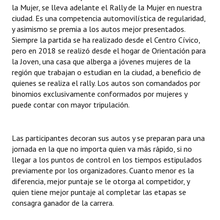
la Mujer, se lleva adelante el Rally de la Mujer en nuestra
ciudad. Es una competencia automovilística de regularidad,
Dictámenes Asesoría Letrada
y asimismo se premia a los autos mejor presentados.
Siempre la partida se ha realizado desde el Centro Cívico,
Actas de Sesión
pero en 2018 se realizó desde el hogar de Orientación para
Informes de Unidad Coordinadora
la Joven, una casa que alberga a jóvenes mujeres de la
región que trabajan o estudian en la ciudad, a beneficio de
Ejecución Presupuestaria
quienes se realiza el rally. Los autos son comandados por
binomios exclusivamente conformados por mujeres y
Actas de Audiencias Públicas
puede contar con mayor tripulación.
NORMATIVA
Las participantes decoran sus autos y se preparan para una
Comunicaciones
jornada en la que no importa quien va más rápido, si no
llegar a los puntos de control en los tiempos estipulados
Declaraciones
previamente por los organizadores. Cuanto menor es la
diferencia, mejor puntaje se le otorga al competidor, y
Resoluciones
quien tiene mejor puntaje al completar las etapas se
consagra ganador de la carrera.
Resoluciones de Presidencia