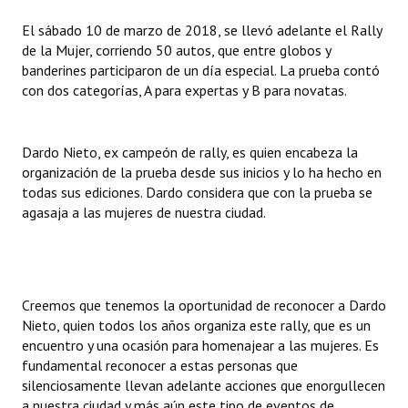
INSTITUCIONAL
El sábado 10 de marzo de 2018, se llevó adelante el Rally
de la Mujer, corriendo 50 autos, que entre globos y
Antiguos Pobladores
banderines participaron de un día especial. La prueba contó
con dos categorías, A para expertas y B para novatas.
Noticias Destacadas
Registros y Distinciones
Dardo Nieto, ex campeón de rally, es quien encabeza la
Datos Históricos
organización de la prueba desde sus inicios y lo ha hecho en
todas sus ediciones. Dardo considera que con la prueba se
Premio al Mérito - Registro
agasaja a las mujeres de nuestra ciudad.
Audiencias Públicas - Registro
Mujeres que Dejaron Huellas - Registro
Creemos que tenemos la oportunidad de reconocer a Dardo
Periodistas Decanos - Registro
Nieto, quien todos los años organiza este rally, que es un
encuentro y una ocasión para homenajear a las mujeres. Es
Ciudadano Ilustre - Registro
fundamental reconocer a estas personas que
silenciosamente llevan adelante acciones que enorgullecen
Banca del Vecino - Registro
a nuestra ciudad y más aún este tipo de eventos de