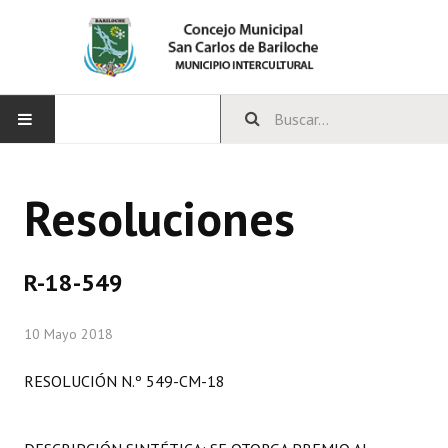
INICIO
Resoluciones
CONCEJO
Bloques Políticos
R-18-549
Integrantes del Concejo
10 Mayo 2018
Comisiones Permanentes
RESOLUCIÓN N.º 549-CM-18
Comisiones Especiales
Concejales Mandato Cumplido