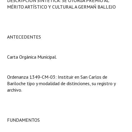
DESCRIPCIÓN SINTÉTICA: SE OTORGA PREMIO AL
Programas
MÉRITO ARTÍSTICO Y CULTURAL A GERMAŃ BALLEJO
LEGISLACIÓN
Constitución Nacional
ANTECEDENTES
Constitución Provincial
Carta Orgánica Municipal.
Carta Orgánica 2007
Reglamento Interno
Ordenanza 1349-CM-03: Instituir en San Carlos de
Digesto
Bariloche tipo y modalidad de distinciones, su registro y
archivo.
Organigrama
DOCUMENTOS
FUNDAMENTOS
Informes de Gestión
Proyectos Presentados