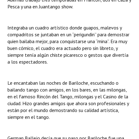
INSTITUCIONAL
Pesca y una en Juantango show.
Antiguos Pobladores
Integraba un cuadro artístico donde guapos, malevos y
Noticias Destacadas
compadritos se juntaban en un “perigundin” para demostrar
quien bailaba mejor, para conquistarse una “mina”. Era muy
Registros y Distinciones
buen cómico, el cuadro era actuado pero sin libreto, y
siempre tenía algún chiste picaresco o gestos que divertía
Datos Históricos
a los espectadores.
Premio al Mérito - Registro
Audiencias Públicas - Registro
Le encantaban las noches de Bariloche, escuchando o
bailando tango con amigos, en los bares, en las milongas,
Mujeres que Dejaron Huellas - Registro
en el famoso Rincón del Tango, milongas y el Casino de la
ciudad. Hizo grandes amigos que ahora son profesionales y
Periodistas Decanos - Registro
están por el mundo demostrando su calidad artística,
siempre en el tango.
Ciudadano Ilustre - Registro
Banca del Vecino - Registro
German Ballejo decía que su paso por Bariloche fue una