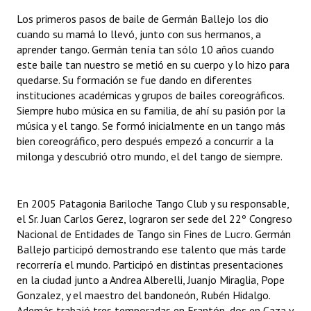
Los primeros pasos de baile de Germán Ballejo los dio
Dictámenes Asesoría Letrada
cuando su mamá lo llevó, junto con sus hermanos, a
aprender tango. Germán tenía tan sólo 10 años cuando
Actas de Sesión
este baile tan nuestro se metió en su cuerpo y lo hizo para
quedarse. Su formación se fue dando en diferentes
Informes de Unidad Coordinadora
instituciones académicas y grupos de bailes coreográficos.
Siempre hubo música en su familia, de ahí su pasión por la
Ejecución Presupuestaria
música y el tango. Se formó inicialmente en un tango más
bien coreográfico, pero después empezó a concurrir a la
Actas de Audiencias Públicas
milonga y descubrió otro mundo, el del tango de siempre.
NORMATIVA
En 2005 Patagonia Bariloche Tango Club y su responsable,
Comunicaciones
el Sr. Juan Carlos Gerez, lograron ser sede del 22º Congreso
Declaraciones
Nacional de Entidades de Tango sin Fines de Lucro. Germán
Ballejo participó demostrando ese talento que más tarde
Resoluciones
recorrería el mundo. Participó en distintas presentaciones
en la ciudad junto a Andrea Alberelli, Juanjo Miraglia, Pope
Resoluciones de Presidencia
Gonzalez, y el maestro del bandoneón, Rubén Hidalgo.
Además trabajó tres temporadas en Frantón, dos en Caza y