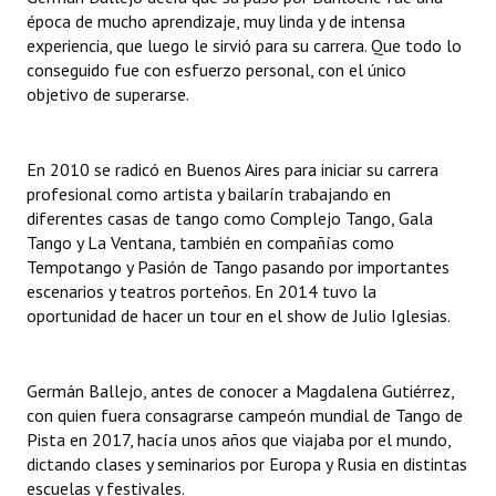
época de mucho aprendizaje, muy linda y de intensa
Huéspedes de Honor - Registro
experiencia, que luego le sirvió para su carrera. Que todo lo
Antiguos Pobladores - Registro
conseguido fue con esfuerzo personal, con el único
objetivo de superarse.
Reconocimientos - Registro
Bariloche, Municipio intercultural
En 2010 se radicó en Buenos Aires para iniciar su carrera
profesional como artista y bailarín trabajando en
Entrega de distinciones
diferentes casas de tango como Complejo Tango, Gala
Tango y La Ventana, también en compañías como
REFORMA DE LA CARTA ORGÁNICA
Tempotango y Pasión de Tango pasando por importantes
escenarios y teatros porteños. En 2014 tuvo la
oportunidad de hacer un tour en el show de Julio Iglesias.
Germán Ballejo, antes de conocer a Magdalena Gutiérrez,
con quien fuera consagrarse campeón mundial de Tango de
Pista en 2017, hacía unos años que viajaba por el mundo,
dictando clases y seminarios por Europa y Rusia en distintas
escuelas y festivales.