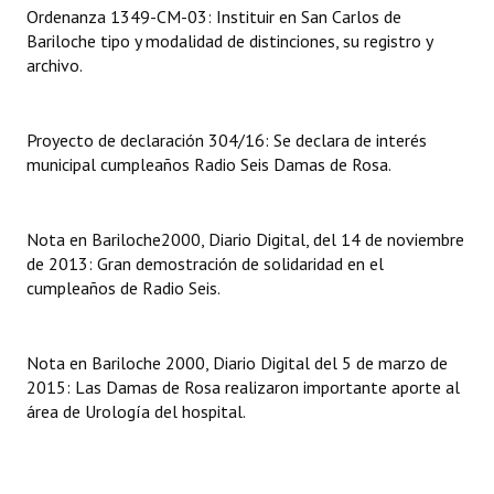
Ordenanza 1349-CM-03: Instituir en San Carlos de
Bariloche tipo y modalidad de distinciones, su registro y
Dictámenes Asesoría Letrada
archivo.
Actas de Sesión
Informes de Unidad Coordinadora
Proyecto de declaración 304/16: Se declara de interés
municipal cumpleaños Radio Seis Damas de Rosa.
Ejecución Presupuestaria
Actas de Audiencias Públicas
Nota en Bariloche2000, Diario Digital, del 14 de noviembre
de 2013: Gran demostración de solidaridad en el
NORMATIVA
cumpleaños de Radio Seis.
Comunicaciones
Nota en Bariloche 2000, Diario Digital del 5 de marzo de
Declaraciones
2015: Las Damas de Rosa realizaron importante aporte al
área de Urología del hospital.
Resoluciones
Resoluciones de Presidencia