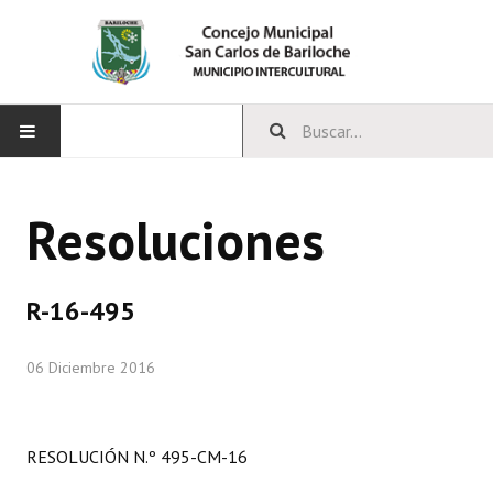
INICIO
Resoluciones
CONCEJO
Bloques Políticos
R-16-495
Integrantes del Concejo
06 Diciembre 2016
Comisiones Permanentes
Comisiones Especiales
RESOLUCIÓN N.º 495-CM-16
Concejales Mandato Cumplido