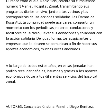
Durante todo el día, Radio Seis, celebra su cumpleaños
Huéspedes de Honor - Registro
número 14 en el Hospital Zonal, transmitiendo sus
programas diarios en vivo, junto a los vecinos y las
Antiguos Pobladores - Registro
protagonistas de las acciones solidarias, las Damas de
Rosa. Allí, la comunidad puede acercarse, compartir un
Reconocimientos - Registro
momento con los periodistas, noteros, conductores y
locutores de la radio, llevar sus donaciones y colaborar con
Bariloche, Municipio intercultural
la acción solidaria. De igual forma, los auspiciantes y
empresas que lo deseen se comunican a fin de hacer sus
Entrega de distinciones
aportes económicos, muchas veces anónimos.
REFORMA DE LA CARTA ORGÁNICA
A lo largo de todos estos años, en estas jornadas han
podido recaudar pañales, insumos y gracias a los aportes
económicos dotar a los diferentes servicios del hospital
zonal.
AUTORES: Concejales Cristina Painefil, Diego Benítez,