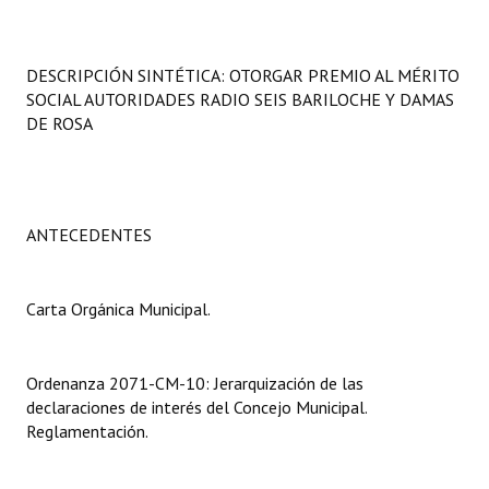
Programas
LEGISLACIÓN
DESCRIPCIÓN SINTÉTICA: OTORGAR PREMIO AL MÉRITO
SOCIAL AUTORIDADES RADIO SEIS BARILOCHE Y DAMAS
Constitución Nacional
DE ROSA
Constitución Provincial
Carta Orgánica 2007
ANTECEDENTES
Reglamento Interno
Digesto
Carta Orgánica Municipal.
Organigrama
Ordenanza 2071-CM-10: Jerarquización de las
DOCUMENTOS
declaraciones de interés del Concejo Municipal.
Reglamentación.
Informes de Gestión
Proyectos Presentados