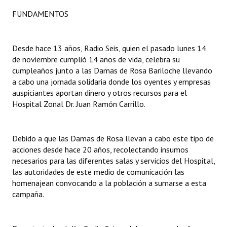
INSTITUCIONAL
FUNDAMENTOS
Antiguos Pobladores
Desde hace 13 años, Radio Seis, quien el pasado lunes 14
Noticias Destacadas
de noviembre cumplió 14 años de vida, celebra su
cumpleaños junto a las Damas de Rosa Bariloche llevando
Registros y Distinciones
a cabo una jornada solidaria donde los oyentes y empresas
auspiciantes aportan dinero y otros recursos para el
Datos Históricos
Hospital Zonal Dr. Juan Ramón Carrillo.
Premio al Mérito - Registro
Audiencias Públicas - Registro
Debido a que las Damas de Rosa llevan a cabo este tipo de
acciones desde hace 20 años, recolectando insumos
Mujeres que Dejaron Huellas - Registro
necesarios para las diferentes salas y servicios del Hospital,
las autoridades de este medio de comunicación las
Periodistas Decanos - Registro
homenajean convocando a la población a sumarse a esta
campaña.
Ciudadano Ilustre - Registro
Banca del Vecino - Registro