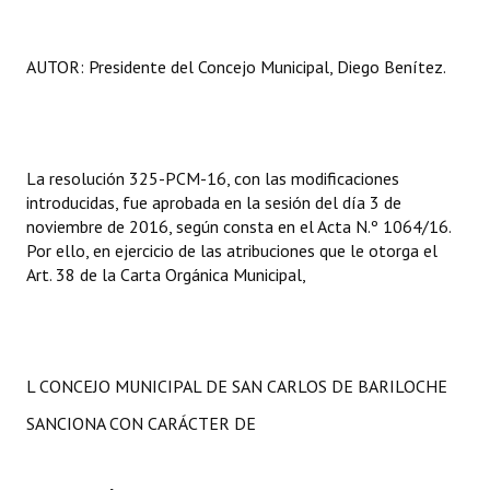
Huéspedes de Honor - Registro
AUTOR: Presidente del Concejo Municipal, Diego Benítez.
Antiguos Pobladores - Registro
Reconocimientos - Registro
Bariloche, Municipio intercultural
La resolución 325-PCM-16, con las modificaciones
Entrega de distinciones
introducidas, fue aprobada en la sesión del día 3 de
noviembre de 2016, según consta en el Acta N.º 1064/16.
REFORMA DE LA CARTA ORGÁNICA
Por ello, en ejercicio de las atribuciones que le otorga el
Art. 38 de la Carta Orgánica Municipal,
L CONCEJO MUNICIPAL DE SAN CARLOS DE BARILOCHE
SANCIONA CON CARÁCTER DE