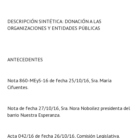
Programas
LEGISLACIÓN
DESCRIPCIÓN SINTÉTICA: DONACIÓN A LAS
ORGANIZACIONES Y ENTIDADES PÚBLICAS
Constitución Nacional
Constitución Provincial
ANTECEDENTES
Carta Orgánica 2007
Reglamento Interno
Nota 860-MEyS-16 de fecha 25/10/16, Sra. María
Digesto
Cifuentes.
Organigrama
Nota de fecha 27/10/16, Sra. Nora Noboilez presidenta del
DOCUMENTOS
barrio Nuestra Esperanza.
Informes de Gestión
Acta 042/16 de fecha 26/10/16, Comisión Legislativa.
Proyectos Presentados