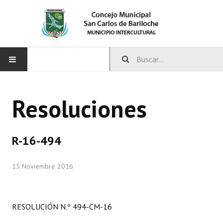
INICIO
Resoluciones
CONCEJO
Bloques Políticos
R-16-494
Integrantes del Concejo
15 Noviembre 2016
Comisiones Permanentes
Comisiones Especiales
RESOLUCIÓN N.º 494-CM-16
Concejales Mandato Cumplido