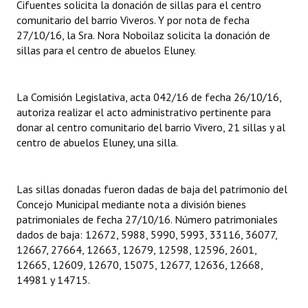
Cifuentes solicita la donación de sillas para el centro
INSTITUCIONAL
comunitario del barrio Viveros. Y por nota de fecha
27/10/16, la Sra. Nora Noboilaz solicita la donación de
Antiguos Pobladores
sillas para el centro de abuelos Eluney.
Noticias Destacadas
La Comisión Legislativa, acta 042/16 de fecha 26/10/16,
Registros y Distinciones
autoriza realizar el acto administrativo pertinente para
Datos Históricos
donar al centro comunitario del barrio Vivero, 21 sillas y al
centro de abuelos Eluney, una silla.
Premio al Mérito - Registro
Audiencias Públicas - Registro
Las sillas donadas fueron dadas de baja del patrimonio del
Concejo Municipal mediante nota a división bienes
Mujeres que Dejaron Huellas - Registro
patrimoniales de fecha 27/10/16. Número patrimoniales
dados de baja: 12672, 5988, 5990, 5993, 33116, 36077,
Periodistas Decanos - Registro
12667, 27664, 12663, 12679, 12598, 12596, 2601,
12665, 12609, 12670, 15075, 12677, 12636, 12668,
Ciudadano Ilustre - Registro
14981 y 14715.
Banca del Vecino - Registro