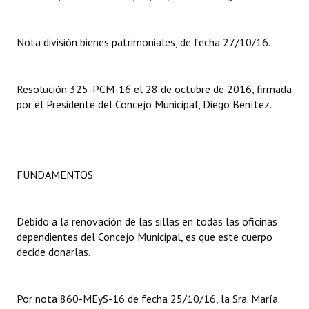
Dictámenes Asesoría Letrada
Nota división bienes patrimoniales, de fecha 27/10/16.
Actas de Sesión
Informes de Unidad Coordinadora
Resolución 325-PCM-16 el 28 de octubre de 2016, firmada
por el Presidente del Concejo Municipal, Diego Benítez.
Ejecución Presupuestaria
Actas de Audiencias Públicas
NORMATIVA
FUNDAMENTOS
Comunicaciones
Debido a la renovación de las sillas en todas las oficinas
Declaraciones
dependientes del Concejo Municipal, es que este cuerpo
decide donarlas.
Resoluciones
Resoluciones de Presidencia
Por nota 860-MEyS-16 de fecha 25/10/16, la Sra. María