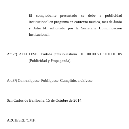
Huéspedes de Honor - Registro
El comprobante presentado
se debe a publicidad
Antiguos Pobladores - Registro
institucional en programa en contexto musica, mes de Junio
y Julio`14, solicitado por la Secretaría Comunicación
Reconocimientos - Registro
Institucional.
Bariloche, Municipio intercultural
Entrega de distinciones
Art.2º) AFECTESE: Partida presupuestaria 10.1.00.00.6.1.3.0.01.01.05
(Publicidad y Propaganda).
REFORMA DE LA CARTA ORGÁNICA
Art.3º) Comuníquese. Publíquese. Cumplido, archívese.
San Carlos de Bariloche, 15 de Octubre de 2014.
ARCH/SRB/CMF.