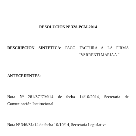
Programas
LEGISLACIÓN
RESOLUCION Nº 328-PCM-2014
Constitución Nacional
Constitución Provincial
DESCRIPCION SINTETICA
: PAGO FACTURA A LA FIRMA
“VARRENTI MARIA A.”
Carta Orgánica 2007
Reglamento Interno
ANTECEDENTES:
Digesto
Organigrama
Nota Nº 281/SCICM/14 de fecha 14/10/2014, Secretaria de
Comunicación Institucional.-
DOCUMENTOS
Informes de Gestión
Nota Nº 346/SL/14 de fecha 10/10/14, Secretaria Legislativa.-
Proyectos Presentados