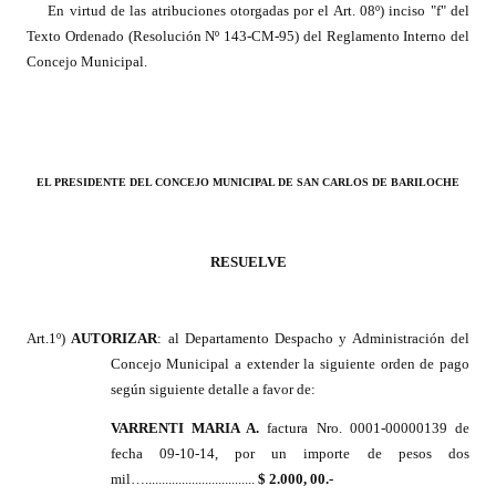
En virtud de las atribuciones otorgadas por el Art. 08º) inciso "f" del
INSTITUCIONAL
Texto Ordenado (Resolución Nº 143-CM-95) del Reglamento Interno del
Concejo Municipal.
Antiguos Pobladores
Noticias Destacadas
Registros y Distinciones
EL PRESIDENTE DEL CONCEJO MUNICIPAL DE SAN CARLOS DE BARILOCHE
Datos Históricos
Premio al Mérito - Registro
RESUELVE
Audiencias Públicas - Registro
Mujeres que Dejaron Huellas - Registro
Art.1º)
AUTORIZAR
: al Departamento Despacho y Administración del
Concejo Municipal a extender la siguiente orden de pago
Periodistas Decanos - Registro
según siguiente detalle a favor de:
Ciudadano Ilustre - Registro
VARRENTI MARIA A.
factura Nro. 0001-00000139 de
fecha 09-10-14, por un importe de pesos dos
Banca del Vecino - Registro
mil….................................
$ 2.000, 00.-