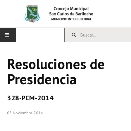
INICIO
Resoluciones de
CONCEJO
Presidencia
Bloques Políticos
Integrantes del Concejo
328-PCM-2014
Comisiones Permanentes
03 Noviembre 2014
Comisiones Especiales
Concejales Mandato Cumplido