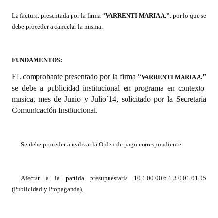
La factura, presentada por la firma “
VARRENTI MARIA A.
”
, por lo que se
Dictámenes Asesoría Letrada
debe proceder a cancelar la misma.
Actas de Sesión
Informes de Unidad Coordinadora
FUNDAMENTOS:
EL
comprobante presentado por la firma “
”
VARRENTI MARIA A.
Ejecución Presupuestaria
se debe a publicidad institucional en programa en contexto
musica, mes de Junio y Julio`14, solicitado por la Secretaría
Actas de Audiencias Públicas
Comunicación Institucional.
NORMATIVA
Comunicaciones
Se debe proceder a realizar la Orden de pago correspondiente.
Declaraciones
Afectar a la partida presupuestaria 10.1.00.00.6.1.3.0.01.01.05
Resoluciones
(Publicidad y Propaganda).
Resoluciones de Presidencia