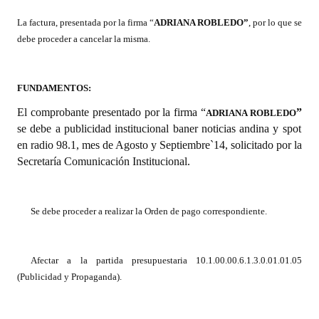
La factura, presentada por la firma “
ADRIANA ROBLEDO
”
, por lo que se
Dictámenes Asesoría Letrada
debe proceder a cancelar la misma.
Actas de Sesión
Informes de Unidad Coordinadora
FUNDAMENTOS:
El comprobante presentado por la firma “
”
ADRIANA ROBLEDO
Ejecución Presupuestaria
se debe a publicidad institucional baner noticias andina y spot
en radio 98.1, mes de Agosto y Septiembre`14, solicitado por la
Actas de Audiencias Públicas
Secretaría Comunicación Institucional.
NORMATIVA
Comunicaciones
Se debe proceder a realizar la Orden de pago correspondiente.
Declaraciones
Afectar a la partida presupuestaria 10.1.00.00.6.1.3.0.01.01.05
Resoluciones
(Publicidad y Propaganda).
Resoluciones de Presidencia