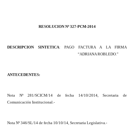
Programas
LEGISLACIÓN
RESOLUCION Nº 327-PCM-2014
Constitución Nacional
Constitución Provincial
DESCRIPCION SINTETICA
: PAGO FACTURA A LA FIRMA
“ADRIANA ROBLEDO.”
Carta Orgánica 2007
Reglamento Interno
ANTECEDENTES:
Digesto
Organigrama
Nota Nº 281/SCICM/14 de fecha 14/10/2014, Secretaria de
Comunicación Institucional.-
DOCUMENTOS
Informes de Gestión
Nota Nº 346/SL/14 de fecha 10/10/14, Secretaria Legislativa.-
Proyectos Presentados