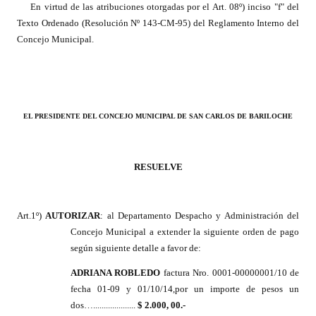
En virtud de las atribuciones otorgadas por el Art. 08º) inciso "f" del
INSTITUCIONAL
Texto Ordenado (Resolución Nº 143-CM-95) del Reglamento Interno del
Concejo Municipal.
Antiguos Pobladores
Noticias Destacadas
Registros y Distinciones
EL PRESIDENTE DEL CONCEJO MUNICIPAL DE SAN CARLOS DE BARILOCHE
Datos Históricos
Premio al Mérito - Registro
RESUELVE
Audiencias Públicas - Registro
Mujeres que Dejaron Huellas - Registro
Art.1º)
AUTORIZAR
: al Departamento Despacho y Administración del
Concejo Municipal a extender la siguiente orden de pago
Periodistas Decanos - Registro
según siguiente detalle a favor de:
Ciudadano Ilustre - Registro
ADRIANA ROBLEDO
factura Nro. 0001-00000001/10 de
fecha 01-09 y 01/10/14,por un importe de pesos un
Banca del Vecino - Registro
dos…....................
$ 2.000, 00.-