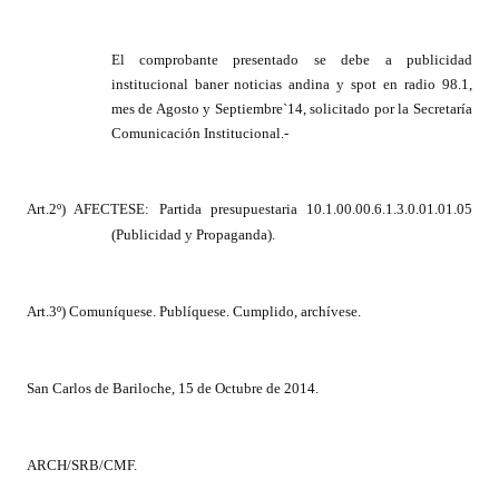
Huéspedes de Honor - Registro
El comprobante presentado
se debe a publicidad
Antiguos Pobladores - Registro
institucional baner noticias andina y spot en radio 98.1,
mes de Agosto y Septiembre`14, solicitado por la Secretaría
Reconocimientos - Registro
Comunicación Institucional.-
Bariloche, Municipio intercultural
Entrega de distinciones
Art.2º) AFECTESE: Partida presupuestaria 10.1.00.00.6.1.3.0.01.01.05
(Publicidad y Propaganda).
REFORMA DE LA CARTA ORGÁNICA
Art.3º) Comuníquese. Publíquese. Cumplido, archívese.
San Carlos de Bariloche, 15 de Octubre de 2014.
ARCH/SRB/CMF.