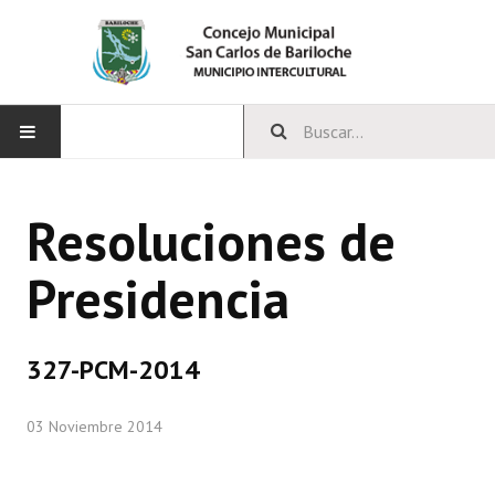
INICIO
Resoluciones de
CONCEJO
Presidencia
Bloques Políticos
Integrantes del Concejo
327-PCM-2014
Comisiones Permanentes
03 Noviembre 2014
Comisiones Especiales
Concejales Mandato Cumplido