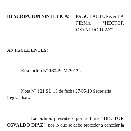
Programas
DESCRIPCION SINTETICA
:
PAGO FACTURA A LA
LEGISLACIÓN
FIRMA “HECTOR
OSVALDO DIAZ”
Constitución Nacional
Constitución Provincial
ANTECEDENTES:
Carta Orgánica 2007
Reglamento Interno
Resolución Nº 180-PCM-2012.-
Digesto
Nota Nº 121-SL-13 de fecha 27/05/13 Secretaria
Organigrama
Legislativa.-
DOCUMENTOS
La factura, presentada por la firma “
HECTOR
Informes de Gestión
OSVALDO DIAZ”
, por lo que se debe proceder a cancelar la
Proyectos Presentados