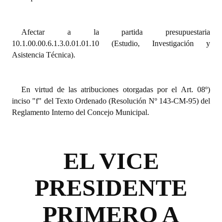
INSTITUCIONAL
Antiguos Pobladores
Afectar a la partida presupuestaria
10.1.00.00.6.1.3.0.01.01.10 (Estudio, Investigación y
Noticias Destacadas
Asistencia Técnica).
Registros y Distinciones
En virtud de las atribuciones otorgadas por el Art. 08º)
Datos Históricos
inciso "f" del Texto Ordenado (Resolución Nº 143-CM-95) del
Premio al Mérito - Registro
Reglamento Interno del Concejo Municipal.
Audiencias Públicas - Registro
Mujeres que Dejaron Huellas - Registro
EL VICE
Periodistas Decanos - Registro
PRESIDENTE
Ciudadano Ilustre - Registro
PRIMERO A
Banca del Vecino - Registro