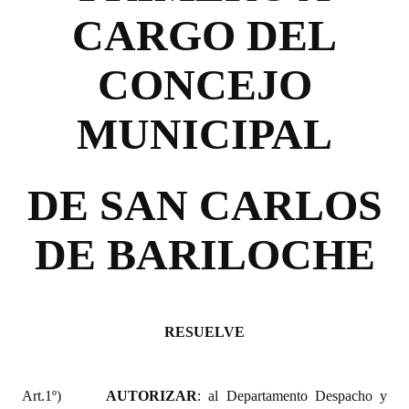
Huéspedes de Honor - Registro
CARGO DEL
Antiguos Pobladores - Registro
CONCEJO
Reconocimientos - Registro
MUNICIPAL
Bariloche, Municipio intercultural
Entrega de distinciones
DE SAN CARLOS
REFORMA DE LA CARTA ORGÁNICA
DE BARILOCHE
RESUELVE
Art.1º)
AUTORIZAR
: al Departamento Despacho y