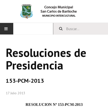
INICIO
Resoluciones de
CONCEJO
Presidencia
Bloques Políticos
Integrantes del Concejo
153-PCM-2013
Comisiones Permanentes
17 Julio 2013
Comisiones Especiales
Concejales Mandato Cumplido
RESOLUCION Nº 153-PCM-2013