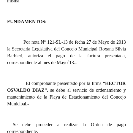
misma.
Dictámenes Asesoría Letrada
FUNDAMENTOS:
Actas de Sesión
Informes de Unidad Coordinadora
Por nota Nº 121-SL-13 de fecha 27 de Mayo de 2013
Ejecución Presupuestaria
la Secretaria Legislativa del Concejo Municipal Roxana Silvia
Barbieri, autoriza el pago de la factura presentada,
Actas de Audiencias Públicas
correspondiente al mes de Mayo`13.-
NORMATIVA
El comprobante presentado por la firma “
HECTOR
Comunicaciones
OSVALDO DIAZ”
, se debe al servicio de ordenamiento y
mantenimiento de la Playa de Estacionamiento del Concejo
Declaraciones
Municipal.-
Resoluciones
Resoluciones de Presidencia
Se debe proceder a realizar la Orden de pago
correspondiente.