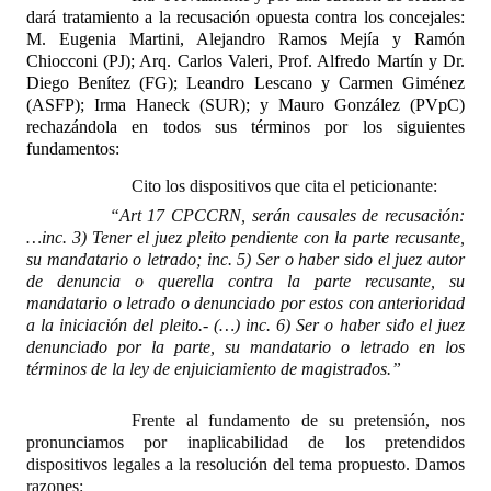
dará tratamiento a la recusación opuesta contra los concejales:
Huéspedes de Honor - Registro
M. Eugenia Martini, Alejandro Ramos Mejía y Ramón
Chiocconi (PJ); Arq. Carlos Valeri, Prof. Alfredo Martín y Dr.
Antiguos Pobladores - Registro
Diego Benítez (FG); Leandro Lescano y Carmen Giménez
(ASFP); Irma Haneck (SUR); y Mauro González (PVpC)
Reconocimientos - Registro
rechazándola en todos sus términos por los siguientes
fundamentos:
Bariloche, Municipio intercultural
Cito los dispositivos que cita el peticionante:
Entrega de distinciones
“Art 17 CPCCRN, serán causales de recusación:
…inc. 3) Tener el juez pleito pendiente con la parte recusante,
REFORMA DE LA CARTA ORGÁNICA
su mandatario o letrado; inc. 5) Ser o haber sido el juez autor
de denuncia o querella contra la parte recusante, su
mandatario o letrado o denunciado por estos con anterioridad
a la iniciación del pleito.- (…) inc. 6) Ser o haber sido el juez
denunciado por la parte, su mandatario o letrado en los
términos de la ley de enjuiciamiento de magistrados.”
Frente al fundamento de su pretensión, nos
pronunciamos por inaplicabilidad de los pretendidos
dispositivos legales a la resolución del tema propuesto. Damos
razones: