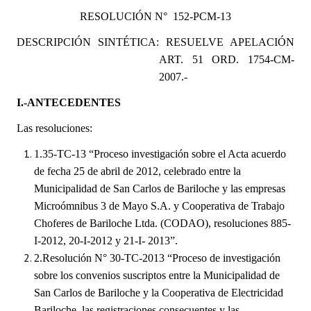
Programas
RESOLUCIÓN N° 152-PCM-13
DESCRIPCIÓN SINTÉTICA: RESUELVE APELACIÓN
LEGISLACIÓN
ART. 51 ORD. 1754-CM-
Constitución Nacional
2007.-
I.-ANTECEDENTES
Constitución Provincial
Las resoluciones:
Carta Orgánica 2007
1.
35-TC-13 “Proceso investigación sobre el Acta acuerdo
Reglamento Interno
de fecha 25 de abril de 2012, celebrado entre la
Municipalidad de San Carlos de Bariloche y las empresas
Digesto
Microómnibus 3 de Mayo S.A. y Cooperativa de Trabajo
Organigrama
Choferes de
Bariloche Ltda. (CODAO), resoluciones 885-
I-2012, 20-I-2012 y 21-I- 2013”.
DOCUMENTOS
2.
Resolución N° 30-TC-2013 “Proceso de investigación
sobre los convenios suscriptos entre la Municipalidad de
Informes de Gestión
San Carlos de Bariloche y la Cooperativa
de Electricidad
Proyectos Presentados
Bariloche, las registraciones consecuentes y las