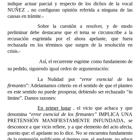
indique actuar parcial y respecto de los dichos de la vocal
NUÑEZ , no configuran opinión referida a ninguna de las
causas en trámite.-
Sobre la cuestión a resolver, y de modo
preliminar debe destacarse que el tema se circunscribe a la
recusación esgrimida por el ahora apelante, que fuera
rechazada en los términos que surgen de la resolución en
crisis.-
Así, el recurrente esgrime como fundamento de
su pedido,
siguiendo igual orden de argumentación:
La Nulidad
por “
error esencial de los
firmantes
”: Adelantamos criterio en el sentido de que el planteo
en este sentido no puede prosperar, debiendo ser rechazado “in
limine”. Damos razones:
En primer lugar
, el vicio que achaca y que
denomina “
error esencial de los firmantes”
IMPLICA UNA
PRETENSIÓN MANIFIESTAMENTE INFUNDADA, se
desconoce a que vicio refiere, y a que elemento del acto afecta,
puesto que: el apelante no lo dice. No se encuentra fundamento
de la pretensión nulificante al tiempo que, el apelante, no aduce