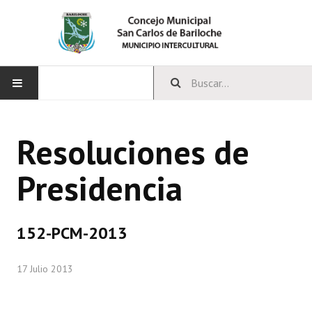
INICIO
Resoluciones de
CONCEJO
Presidencia
Bloques Políticos
Integrantes del Concejo
152-PCM-2013
Comisiones Permanentes
17 Julio 2013
Comisiones Especiales
Concejales Mandato Cumplido