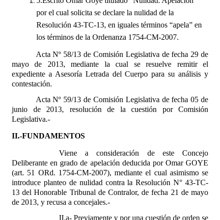
5.
Escrito Omar Goye titulado “Nulidad. Apelación”
INSTITUCIONAL
por el cual solicita se declare la nulidad de la
Resolución 43-TC-13, en iguales términos “apela” en
Antiguos Pobladores
los términos de la Ordenanza 1754-CM-2007.
Noticias Destacadas
Acta Nº 58/13 de Comisión Legislativa de fecha 29 de
mayo de 2013, mediante la cual se resuelve remitir el
Registros y Distinciones
expediente a Asesoría Letrada del Cuerpo para su análisis y
contestación.
Datos Históricos
Acta Nº 59/13 de Comisión Legislativa de fecha 05 de
Premio al Mérito - Registro
junio de 2013, resolución de la cuestión por Comisión
Legislativa.-
Audiencias Públicas - Registro
II.-FUNDAMENTOS
Mujeres que Dejaron Huellas - Registro
Viene a consideración de este Concejo
Deliberante en grado de apelación deducida por Omar GOYE
Periodistas Decanos - Registro
(art. 51 ORd. 1754-CM-2007), mediante el cual asimismo se
introduce planteo de nulidad contra la Resolución N° 43-TC-
Ciudadano Ilustre - Registro
13 del Honorable Tribunal de Contralor, de fecha 21 de mayo
de 2013, y recusa a concejales.-
Banca del Vecino - Registro
II.a- Previamente y por una cuestión de orden se