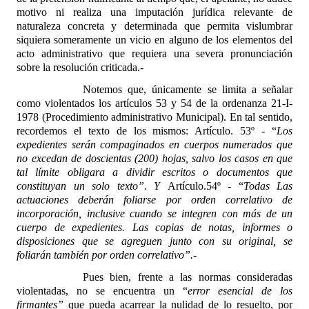
motivo ni realiza una imputación jurídica relevante de
naturaleza concreta y determinada que permita vislumbrar
siquiera someramente un vicio en alguno de los elementos del
acto administrativo que requiera una severa pronunciación
sobre la resolución criticada.-
Notemos que, únicamente se limita a señalar
como violentados los artículos 53 y 54 de la ordenanza 21-I-
1978 (Procedimiento administrativo Municipal). En tal sentido,
recordemos el texto de los mismos: Artículo. 53º - “
Los
expedientes serán compaginados en cuerpos numerados que
no excedan de doscientas (200) hojas, salvo los casos en que
tal límite obligara a dividir escritos o documentos que
constituyan un solo texto”. Y
Artículo.54º - “
Todas Las
actuaciones deberán foliarse por orden correlativo de
incorporación, inclusive cuando se integren con más de un
cuerpo de expedientes. Las copias de notas, informes o
disposiciones que se agreguen junto con su original, se
foliarán también por orden correlativo”.-
Pues bien, frente a las normas consideradas
violentadas, no se encuentra un “
error esencial de los
firmantes”
que pueda acarrear la nulidad de lo resuelto, por