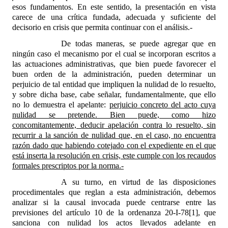
esos fundamentos. En este sentido, la presentación en vista
carece de una crítica fundada, adecuada y suficiente del
decisorio en crisis que permita continuar con el análisis.-
De todas maneras, se puede agregar que en
ningún caso el mecanismo por el cual se incorporan escritos a
las actuaciones administrativas, que bien puede favorecer el
buen orden de la administración, pueden determinar un
perjuicio de tal entidad que impliquen la nulidad de lo resuelto,
y sobre dicha base, cabe señalar, fundamentalmente, que ello
no lo demuestra el apelante:
perjuicio concreto del acto cuya
nulidad se pretende. Bien puede, como hizo
concomitantemente, deducir apelación contra lo resuelto, sin
recurrir a la sanción de nulidad que, en el caso, no encuentra
razón dado que habiendo cotejado con el expediente en el que
está inserta la resolución en crisis, este cumple con los recaudos
formales prescriptos por la norma.-
A su turno, en virtud de las disposiciones
procedimentales que reglan a esta administración, debemos
analizar si la causal invocada puede centrarse entre las
previsiones del artículo 10 de la ordenanza 20-I-78
[1]
, que
sanciona con nulidad los actos llevados adelante en