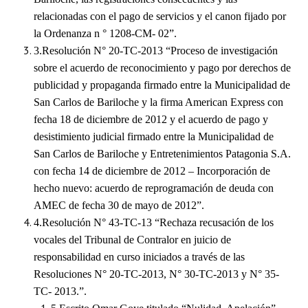
relacionadas con el pago de servicios y el canon fijado por
Dictámenes Asesoría Letrada
la Ordenanza n ° 1208-CM- 02”.
3.
Resolución N° 20-TC-2013 “Proceso de investigación
Actas de Sesión
sobre el acuerdo de reconocimiento y pago por derechos de
Informes de Unidad Coordinadora
publicidad y propaganda firmado entre la Municipalidad de
San Carlos de Bariloche y la firma American Express con
Ejecución Presupuestaria
fecha 18 de diciembre de 2012 y el acuerdo de pago y
desistimiento judicial firmado entre la Municipalidad de
Actas de Audiencias Públicas
San Carlos de Bariloche y Entretenimientos Patagonia S.A.
NORMATIVA
con fecha 14 de diciembre de 2012 – Incorporación de
hecho nuevo: acuerdo de reprogramación de deuda con
Comunicaciones
AMEC de fecha 30 de mayo de 2012”.
4.
Resolución N° 43-TC-13 “Rechaza recusación de los
Declaraciones
vocales del Tribunal de Contralor en juicio de
responsabilidad en curso iniciados a través de las
Resoluciones
Resoluciones N° 20-TC-2013, N° 30-TC-2013 y N° 35-
Resoluciones de Presidencia
TC- 2013.”.