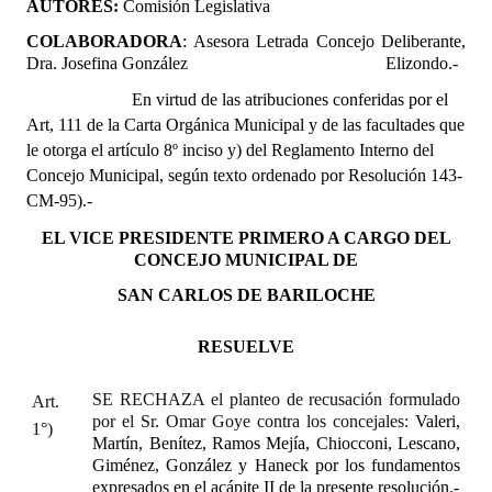
AUTORES:
Comisión Legislativa
COLABORADORA
: Asesora Letrada Concejo Deliberante,
Dra. Josefina González
Elizondo.-
En virtud de las atribuciones conferidas por el
Art, 111 de la Carta Orgánica Municipal y de las facultades que
le otorga el artículo 8º inciso y) del Reglamento Interno del
Concejo Municipal, según texto ordenado por Resolución 143-
CM-95).-
EL VICE PRESIDENTE PRIMERO A CARGO DEL
CONCEJO MUNICIPAL DE
SAN CARLOS DE BARILOCHE
RESUELVE
SE RECHAZA el planteo de recusación formulado
Art.
por el Sr. Omar Goye contra los concejales:
Valeri,
1°)
Martín, Benítez, Ramos Mejía, Chiocconi, Lescano,
Giménez, González y Haneck por los fundamentos
expresados en el acápite II de la presente resolución.-