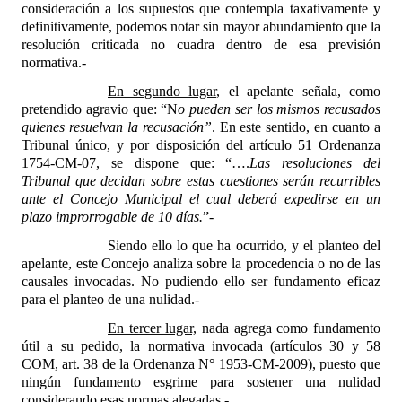
consideración a los supuestos que contempla taxativamente y
d
efinitivamente, podemos notar sin mayor abundamiento que la
resolución criticada no cuadra dentro de esa previsión
normativa.-
En segundo lugar
, el apelante señala, como
pretendido agravio que: “N
o pueden ser los mismos recusados
quienes resuelvan la recusación”
. En este sentido, en cuanto a
Tribunal único, y por disposición del artículo 51 Ordenanza
1754-CM-07, se dispone que: “….
Las resoluciones del
Tribunal que decidan sobre estas cuestiones serán recurribles
ante el Concejo Municipal el cual deberá expedirse en un
plazo improrrogable de 10 días.
”-
Siendo ello lo que ha ocurrido, y el planteo del
apelante, este Concejo analiza sobre la procedencia o no de las
causales invocadas. No pudiendo ello ser fundamento eficaz
para el planteo de una nulidad.-
En tercer lugar,
nada agrega como fundamento
útil a su pedido, la normativa invocada (artículos 30 y 58
COM, art. 38 de la Ordenanza N° 1953-CM-2009), puesto que
ningún fundamento esgrime para sostener una nulidad
considerando esas normas alegadas.-