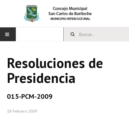
INICIO
Resoluciones de
CONCEJO
Presidencia
Bloques Políticos
Integrantes del Concejo
015-PCM-2009
Comisiones Permanentes
18 Febrero 2009
Comisiones Especiales
Concejales Mandato Cumplido