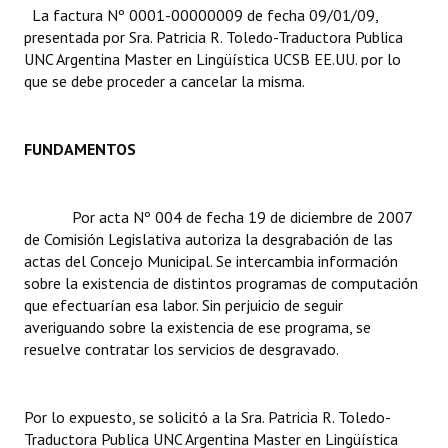
La factura Nº 0001-00000009 de fecha 09/01/09,
presentada por Sra. Patricia R. Toledo-Traductora Publica
Dictámenes Asesoría Letrada
UNC Argentina Master en Lingüística UCSB EE.UU. por lo
que se debe proceder a cancelar la misma.
Actas de Sesión
Informes de Unidad Coordinadora
FUNDAMENTOS
Ejecución Presupuestaria
Actas de Audiencias Públicas
Por acta Nº 004 de fecha 19 de diciembre de 2007
de Comisión Legislativa autoriza la desgrabación de las
NORMATIVA
actas del Concejo Municipal. Se intercambia información
sobre la existencia de distintos programas de computación
Comunicaciones
que efectuarían esa labor. Sin perjuicio de seguir
averiguando sobre la existencia de ese programa, se
Declaraciones
resuelve contratar los servicios de desgravado.
Resoluciones
Por lo expuesto, se solicitó a la Sra. Patricia R. Toledo-
Resoluciones de Presidencia
Traductora Publica UNC Argentina Master en Lingüística