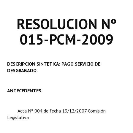
Programas
RESOLUCION Nº
LEGISLACIÓN
015-PCM-2009
Constitución Nacional
Constitución Provincial
Carta Orgánica 2007
DESCRIPCION SINTETICA: PAGO SERVICIO DE
Reglamento Interno
DESGRABADO.
Digesto
ANTECEDENTES
Organigrama
DOCUMENTOS
Acta Nº 004 de fecha 19/12/2007 Comisión
Legislativa
Informes de Gestión
Proyectos Presentados