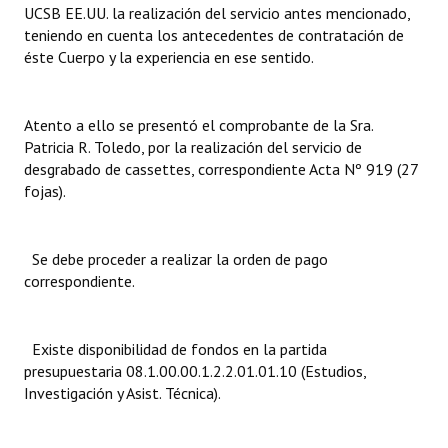
UCSB EE.UU. la realización del servicio antes mencionado,
INSTITUCIONAL
teniendo en cuenta los antecedentes de contratación de
éste Cuerpo y la experiencia en ese sentido.
Antiguos Pobladores
Noticias Destacadas
Atento a ello se presentó el comprobante de la Sra.
Registros y Distinciones
Patricia R. Toledo, por la realización del servicio de
desgrabado de cassettes, correspondiente Acta Nº 919 (27
Datos Históricos
fojas).
Premio al Mérito - Registro
Se debe proceder a realizar la orden de pago
Audiencias Públicas - Registro
correspondiente.
Mujeres que Dejaron Huellas - Registro
Periodistas Decanos - Registro
Existe disponibilidad de fondos en la partida
presupuestaria 08.1.00.00.1.2.2.01.01.10 (Estudios,
Ciudadano Ilustre - Registro
Investigación y Asist. Técnica).
Banca del Vecino - Registro