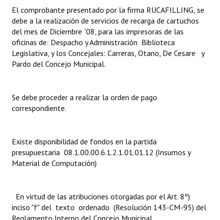
El comprobante presentado por la firma RUCAFILLING, se
Dictámenes Asesoría Letrada
debe a la realización de servicios de recarga de cartuchos
del mes de Diciembre `08, para las impresoras de las
Actas de Sesión
oficinas de: Despacho y Administración Biblioteca
Legislativa, y los Concejales: Carreras, Otano, De Cesare y
Informes de Unidad Coordinadora
Pardo del Concejo Municipal.
Ejecución Presupuestaria
Se debe proceder a realizar la orden de pago
Actas de Audiencias Públicas
correspondiente.
NORMATIVA
Existe disponibilidad de fondos en la partida
Comunicaciones
presupuestaria 08.1.00.00.6.1.2.1.01.01.12 (Insumos y
Material de Computación)
Declaraciones
Resoluciones
En virtud de las atribuciones otorgadas por el Art. 8º)
Resoluciones de Presidencia
inciso "f" del texto ordenado (Resolución 143-CM-95) del
Reglamento Interno del Concejo Municipal.