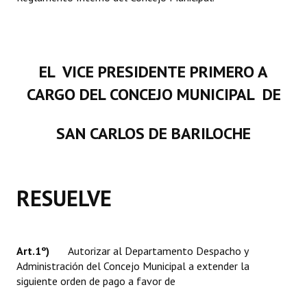
INSTITUCIONAL
Antiguos Pobladores
EL VICE PRESIDENTE PRIMERO A
Noticias Destacadas
CARGO DEL CONCEJO MUNICIPAL DE
Registros y Distinciones
Datos Históricos
SAN CARLOS DE BARILOCHE
Premio al Mérito - Registro
Audiencias Públicas - Registro
RESUELVE
Mujeres que Dejaron Huellas - Registro
Periodistas Decanos - Registro
Art.1º)
Autorizar al Departamento Despacho y
Ciudadano Ilustre - Registro
Administración del Concejo Municipal a extender la
siguiente orden de pago a favor de
Banca del Vecino - Registro