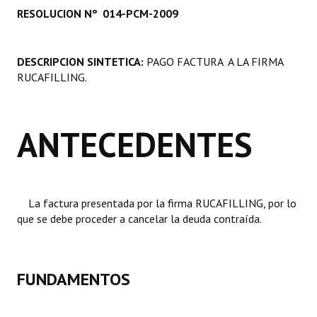
RESOLUCION Nº 014-PCM-2009
Programas
LEGISLACIÓN
DESCRIPCION SINTETICA:
PAGO FACTURA A LA FIRMA
RUCAFILLING.
Constitución Nacional
Constitución Provincial
ANTECEDENTES
Carta Orgánica 2007
Reglamento Interno
Digesto
La factura presentada por la firma RUCAFILLING, por lo
que se debe proceder a cancelar la deuda contraída.
Organigrama
DOCUMENTOS
FUNDAMENTOS
Informes de Gestión
Proyectos Presentados