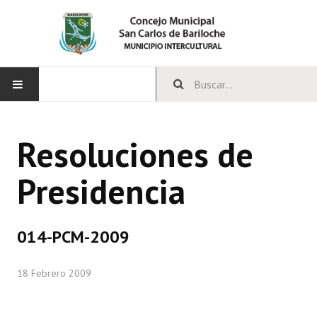
INICIO
Resoluciones de
CONCEJO
Presidencia
Bloques Políticos
Integrantes del Concejo
014-PCM-2009
Comisiones Permanentes
18 Febrero 2009
Comisiones Especiales
Concejales Mandato Cumplido