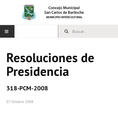
INICIO
Resoluciones de
CONCEJO
Presidencia
Bloques Políticos
Integrantes del Concejo
318-PCM-2008
Comisiones Permanentes
07 Octubre 2008
Comisiones Especiales
Concejales Mandato Cumplido