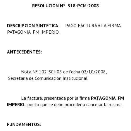
RESOLUCION Nº 318-PCM-2008
Programas
LEGISLACIÓN
DESCRIPCION SINTETICA
: PAGO FACTURA A LA FIRMA
PATAGONIA  FM IMPERIO.
Constitución Nacional
Constitución Provincial
ANTECEDENTES:
Carta Orgánica 2007
Reglamento Interno
Nota Nº 102-SCI-08 de fecha 02/10/2008,
Secretaria de Comunicación Institucional
Digesto
Organigrama
La factura, presentada por la firma 
PATAGONIA  FM
IMPERIO.
, por lo que se debe proceder a cancelar la misma.
DOCUMENTOS
Informes de Gestión
FUNDAMENTOS:
Proyectos Presentados