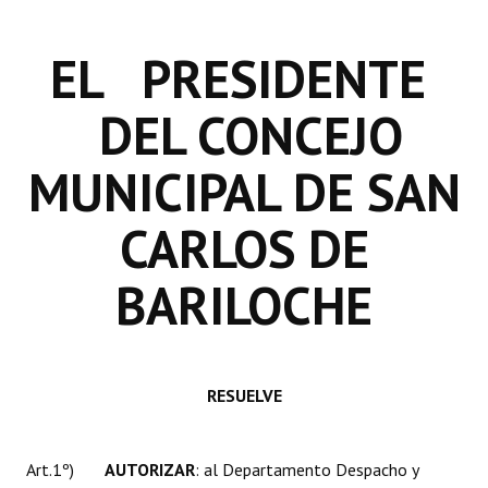
INSTITUCIONAL
EL PRESIDENTE
Antiguos Pobladores
Noticias Destacadas
DEL CONCEJO
Registros y Distinciones
MUNICIPAL DE SAN
Datos Históricos
CARLOS DE
Premio al Mérito - Registro
BARILOCHE
Audiencias Públicas - Registro
Mujeres que Dejaron Huellas - Registro
Periodistas Decanos - Registro
RESUELVE
Ciudadano Ilustre - Registro
Banca del Vecino - Registro
Art.1º)
AUTORIZAR
: al Departamento Despacho y