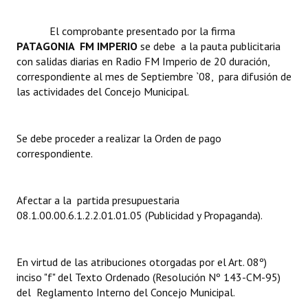
Dictámenes Asesoría Letrada
El comprobante presentado por la firma
PATAGONIA  FM IMPERIO
se debe a la pauta publicitaria
Actas de Sesión
con salidas diarias en Radio FM Imperio de 20 duración,
correspondiente al mes de Septiembre `08, para difusión de
Informes de Unidad Coordinadora
las actividades del Concejo Municipal.
Ejecución Presupuestaria
Se debe proceder a realizar la Orden de pago
Actas de Audiencias Públicas
correspondiente.
NORMATIVA
Afectar a la partida presupuestaria
Comunicaciones
08.1.00.00.6.1.2.2.01.01.05 (Publicidad y Propaganda).
Declaraciones
Resoluciones
En virtud de las atribuciones otorgadas por el Art. 08º)
inciso "f" del Texto Ordenado (Resolución Nº 143-CM-95)
Resoluciones de Presidencia
del Reglamento Interno del Concejo Municipal.