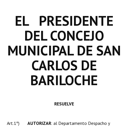
INSTITUCIONAL
EL PRESIDENTE
Antiguos Pobladores
Noticias Destacadas
DEL CONCEJO
Registros y Distinciones
MUNICIPAL DE SAN
Datos Históricos
CARLOS DE
Premio al Mérito - Registro
BARILOCHE
Audiencias Públicas - Registro
Mujeres que Dejaron Huellas - Registro
Periodistas Decanos - Registro
RESUELVE
Ciudadano Ilustre - Registro
Banca del Vecino - Registro
Art.1º)
AUTORIZAR
: al Departamento Despacho y