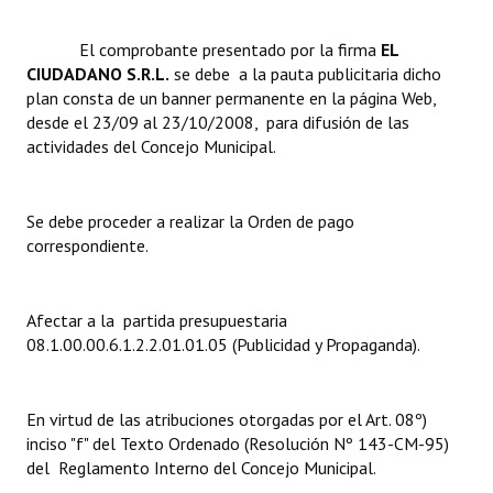
Dictámenes Asesoría Letrada
El comprobante presentado por la firma 
EL
CIUDADANO S.R.L.
se debe a la pauta publicitaria dicho
Actas de Sesión
plan consta de un banner permanente en la página Web,
desde el 23/09 al 23/10/2008, para difusión de las
Informes de Unidad Coordinadora
actividades del Concejo Municipal.
Ejecución Presupuestaria
Se debe proceder a realizar la Orden de pago
Actas de Audiencias Públicas
correspondiente.
NORMATIVA
Afectar a la partida presupuestaria
Comunicaciones
08.1.00.00.6.1.2.2.01.01.05 (Publicidad y Propaganda).
Declaraciones
Resoluciones
En virtud de las atribuciones otorgadas por el Art. 08º)
inciso "f" del Texto Ordenado (Resolución Nº 143-CM-95)
Resoluciones de Presidencia
del Reglamento Interno del Concejo Municipal.