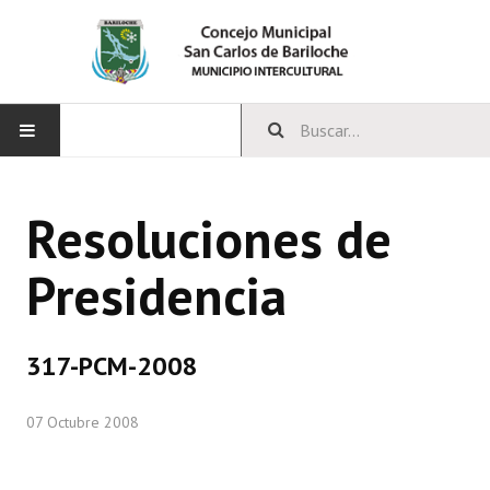
INICIO
Resoluciones de
CONCEJO
Presidencia
Bloques Políticos
Integrantes del Concejo
317-PCM-2008
Comisiones Permanentes
07 Octubre 2008
Comisiones Especiales
Concejales Mandato Cumplido