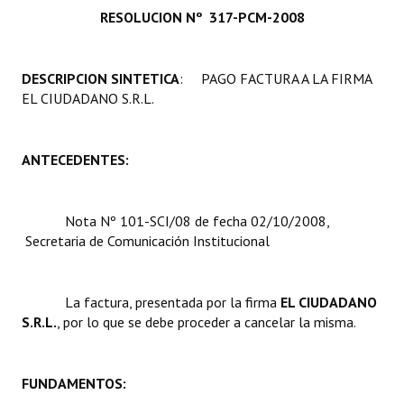
RESOLUCION Nº 317-PCM-2008
Programas
LEGISLACIÓN
DESCRIPCION SINTETICA
: PAGO FACTURA A LA FIRMA
EL CIUDADANO S.R.L.
Constitución Nacional
Constitución Provincial
ANTECEDENTES:
Carta Orgánica 2007
Reglamento Interno
Nota Nº 101-SCI/08 de fecha 02/10/2008,
Secretaria de Comunicación Institucional
Digesto
Organigrama
La factura, presentada por la firma 
EL CIUDADANO
S.R.L.
, por lo que se debe proceder a cancelar la misma.
DOCUMENTOS
Informes de Gestión
FUNDAMENTOS:
Proyectos Presentados