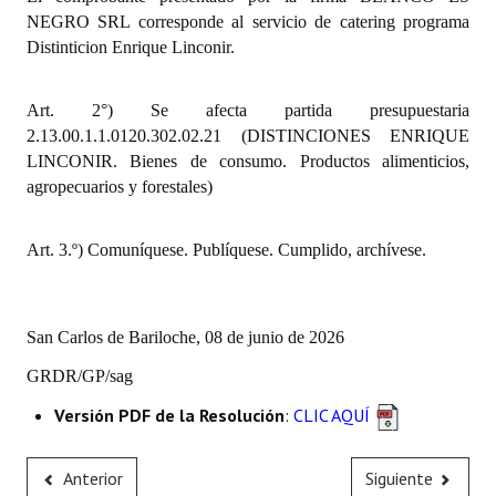
INSTITUCIONAL
NEGRO SRL corresponde al servicio de catering programa
Distinticion Enrique Linconir.
Antiguos Pobladores
Art. 2°) Se afecta partida presupuestaria
Noticias Destacadas
2.13.00.1.1.0120.302.02.21 (DISTINCIONES ENRIQUE
Registros y Distinciones
LINCONIR. Bienes de consumo. Productos alimenticios,
agropecuarios y forestales)
Datos Históricos
Premio al Mérito - Registro
Art. 3.º) Comuníquese. Publíquese. Cumplido, archívese.
Audiencias Públicas - Registro
Mujeres que Dejaron Huellas - Registro
San Carlos de Bariloche, 08 de junio de 2026
GRDR/GP/sag
Periodistas Decanos - Registro
Versión PDF de la Resolución
:
CLIC AQUÍ
Ciudadano Ilustre - Registro
Banca del Vecino - Registro
Anterior
Siguiente