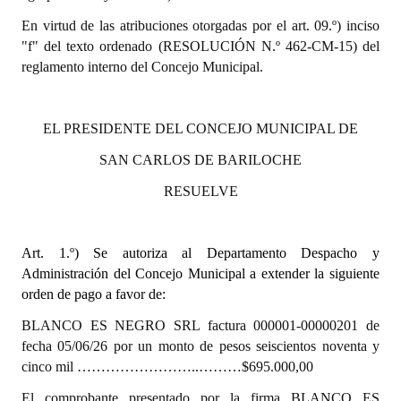
En virtud de las atribuciones otorgadas por el art. 09.º) inciso
Dictámenes Asesoría Letrada
"f" del texto ordenado (RESOLUCIÓN N.º 462-CM-15) del
reglamento interno del Concejo Municipal.
Actas de Sesión
Informes de Unidad Coordinadora
EL PRESIDENTE DEL CONCEJO MUNICIPAL DE
Ejecución Presupuestaria
SAN CARLOS DE BARILOCHE
Actas de Audiencias Públicas
RESUELVE
NORMATIVA
Art. 1.º)
Se autoriza al Departamento Despacho y
Comunicaciones
Administración del Concejo Municipal a extender la siguiente
orden de pago a favor de:
Declaraciones
BLANCO ES NEGRO SRL factura 000001-00000201 de
Resoluciones
fecha 05/06/26 por un monto de pesos seiscientos noventa y
cinco mil ……………………..………$695.000,00
Resoluciones de Presidencia
El comprobante presentado por la firma BLANCO ES