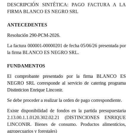
DESCRIPCIÓN SINTÉTICA: PAGO FACTURA A LA
Programas
FIRMA BLANCO ES NEGRO SRL
LEGISLACIÓN
ANTECEDENTES
Constitución Nacional
Resolución 290-PCM-2026.
Constitución Provincial
La factura 000001-00000201 de fecha 05/06/26 presentada por
la firma BLANCO ES NEGRO SRL.
Carta Orgánica 2007
FUNDAMENTOS
Reglamento Interno
El comprobante presentado por la firma BLANCO ES
Digesto
NEGRO SRL corresponde al servicio de catering programa
Distinticion Enrique Linconir.
Organigrama
Se debe proceder a realizar la orden de pago correspondiente.
DOCUMENTOS
Existe disponibilidad de fondos en la partida presupuestaria
2.13.00.1.1.0120.302.02.21 (DISTINCIONES ENRIQUE
Informes de Gestión
LINCONIR. Bienes de consumo. Productos alimenticios,
agropecuarios y forestales)
Proyectos Presentados