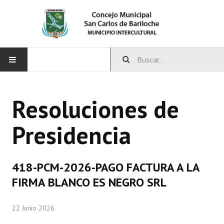
INICIO
Resoluciones de
CONCEJO
Presidencia
Bloques Políticos
Integrantes del Concejo
418-PCM-2026-PAGO FACTURA A LA
Comisiones Permanentes
FIRMA BLANCO ES NEGRO SRL
Comisiones Especiales
22 Junio 2026
Concejales Mandato Cumplido