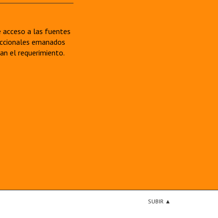
re acceso a las fuentes
sdiccionales emanados
van el requerimiento.
SUBIR ▲