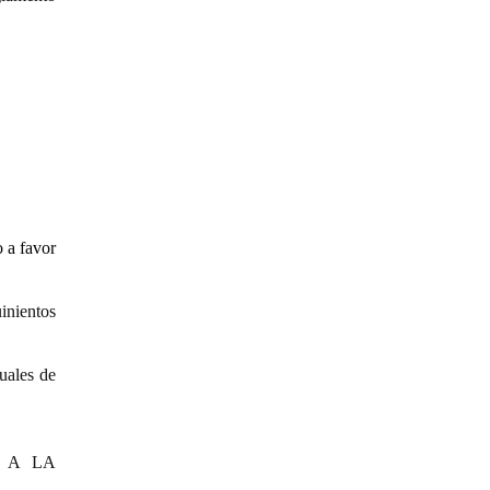
 a favor
ientos
ales de
 Y A LA