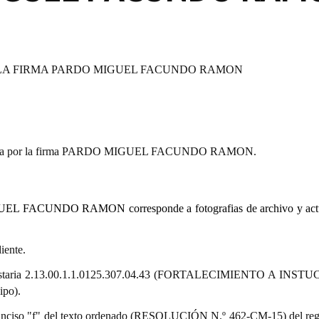
 LA FIRMA PARDO MIGUEL FACUNDO RAMON
sentada por la firma PARDO MIGUEL FACUNDO RAMON.
GUEL FACUNDO RAMON corresponde a fotografias de archivo y actu
iente.
esupuestaria 2.13.00.1.1.0125.307.04.43 (FORTALECIMIENTO A INS
po).
9.º) inciso "f" del texto ordenado (RESOLUCIÓN N.º 462-CM-15) del re