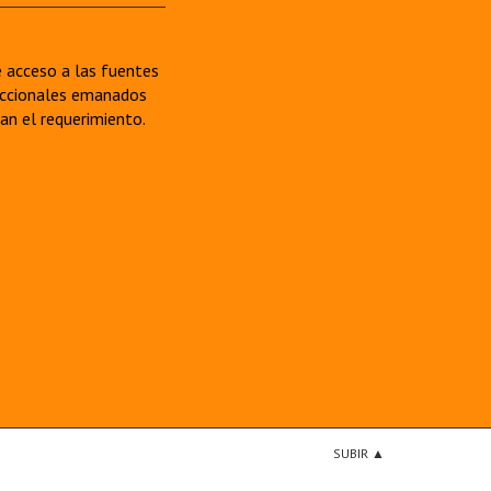
re acceso a las fuentes
sdiccionales emanados
van el requerimiento.
SUBIR ▲