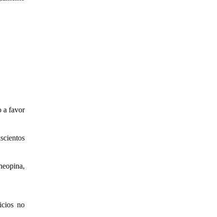
 a favor
ientos
eopina,
cios no