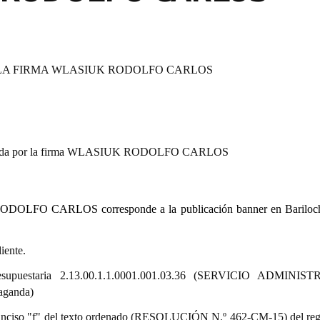
 LA FIRMA WLASIUK RODOLFO CARLOS
sentada por la firma WLASIUK RODOLFO CARLOS
RODOLFO CARLOS corresponde a la publicación banner en Bariloch
iente.
presupuestaria 2.13.00.1.1.0001.001.03.36 (SERVICIO ADMINIS
aganda)
9.º) inciso "f" del texto ordenado (RESOLUCIÓN N.º 462-CM-15) del re