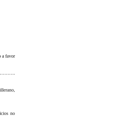
 a favor
……………….
llerano,
cios no