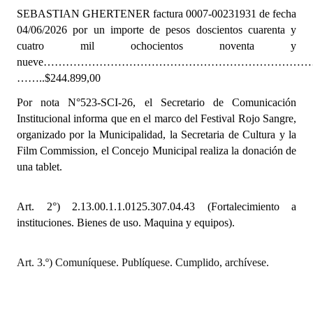
INSTITUCIONAL
SEBASTIAN GHERTENER factura 0007-00231931 de fecha
04/06/2026
por un importe de pesos doscientos cuarenta y
Antiguos Pobladores
cuatro mil ochocientos noventa y
nueve…………………………………………………………………
Noticias Destacadas
……..$244.899,00
Registros y Distinciones
Por nota N°523-SCI-26,
el Secretario de Comunicación
Institucional informa que en el marco del Festival Rojo Sangre,
Datos Históricos
organizado por la Municipalidad, la Secretaria de Cultura y la
Film Commission, el Concejo Municipal realiza la donación de
Premio al Mérito - Registro
una tablet.
Audiencias Públicas - Registro
Art. 2°)
2.13.00.1.1.0125.307.04.43 (Fortalecimiento a
Mujeres que Dejaron Huellas - Registro
instituciones. Bienes de uso. Maquina y equipos).
Periodistas Decanos - Registro
Art. 3.º) Comuníquese. Publíquese. Cumplido, archívese.
Ciudadano Ilustre - Registro
Banca del Vecino - Registro