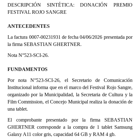
DESCRIPCIÓN SINTÉTICA: DONACIÓN PREMIO
Programas
FESTIVAL ROJO SANGRE
LEGISLACIÓN
ANTECEDENTES
Constitución Nacional
La factura 0007-00231931 de fecha 04/06/2026 presentada por
la firma SEBASTIAN GHERTNER.
Constitución Provincial
Nota N°523-SCI-26.
Carta Orgánica 2007
FUNDAMENTOS
Reglamento Interno
Por nota N°523-SCI-26,
el Secretario de Comunicación
Digesto
Institucional informa que en el marco del Festival Rojo Sangre,
organizado por la Municipalidad, la Secretaria de Cultura y la
Organigrama
Film Commission, el Concejo Municipal realiza la donación de
una tablet.
DOCUMENTOS
El comprobante presentado por la firma
SEBASTIAN
Informes de Gestión
GHERTNER corresponde a la compra de 1 tablet Samsung
Galaxy A11 color gris, capacidad 64 GB y RAM 4 gb.
Proyectos Presentados