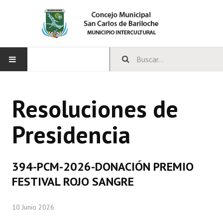
INICIO
Resoluciones de
CONCEJO
Presidencia
Bloques Políticos
Integrantes del Concejo
394-PCM-2026-DONACIÓN PREMIO
Comisiones Permanentes
FESTIVAL ROJO SANGRE
Comisiones Especiales
10 Junio 2026
Concejales Mandato Cumplido