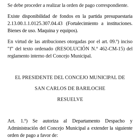
Se debe proceder a realizar la orden de pago correspondiente.
Dictámenes Asesoría Letrada
Existe disponibilidad de fondos en la partida presupuestaria
2.13.00.1.1.0125.307.04.43 (Fortalecimiento a instituciones.
Actas de Sesión
Bienes de uso. Maquina y equipos).
Informes de Unidad Coordinadora
En virtud de las atribuciones otorgadas por el art. 09.º) inciso
"f" del texto ordenado (RESOLUCIÓN N.º 462-CM-15) del
Ejecución Presupuestaria
reglamento interno del Concejo Municipal.
Actas de Audiencias Públicas
NORMATIVA
EL PRESIDENTE DEL CONCEJO MUNICIPAL DE
SAN CARLOS DE BARILOCHE
Comunicaciones
RESUELVE
Declaraciones
Resoluciones
Art. 1.º)
Se autoriza al Departamento Despacho y
Administración del Concejo Municipal a extender la siguiente
Resoluciones de Presidencia
orden de pago a favor de: