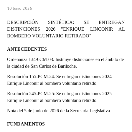
Programas
10 Junio 2026
LEGISLACIÓN
DESCRIPCIÓN SINTÉTICA: SE ENTREGAN
DISTINCIONES 2026 "ENRIQUE LINCONIR AL
Constitución Nacional
BOMBERO VOLUNTARIO RETIRADO"
Constitución Provincial
ANTECEDENTES
Carta Orgánica 2007
Ordenanza 1349-CM-03.
Instituye distinciones en el ámbito de
la ciudad de San Carlos de Bariloche.
Reglamento Interno
Resolución 155-PCM-24: Se entregan distinciones 2024
Digesto
Enrique Linconir al
bombero voluntario retirado.
Organigrama
Resolución 245-PCM-25: Se entregan distinciones 2025
Enrique Linconir al bombero voluntario retirado.
DOCUMENTOS
Nota del 5 de junio de 2026 de la Secretaria Legislativa.
Informes de Gestión
FUNDAMENTOS
Proyectos Presentados