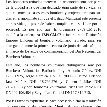
Los bomberos retirados merecen un reconocimiento por parte
de la ciudad a la que han dedicado gran parte de su vida, ya
Dictámenes Asesoría Letrada
que en muchos casos estos hombres y mujeres terminan sus
días en el anonimato sin que el Estado Municipal esté presente
Actas de Sesión
en sus vidas, a pesar de haber cumplido con su labor por la
Informes de Unidad Coordinadora
sociedad. Es por ello que, la ordenanza 2739-CM-2016
modifica la ordenanza 1349-CM-03 e incorpora la Distinción
Ejecución Presupuestaria
Enrique Linconir al bombero voluntario retirado, para ser
entregada durante la primera semana de junio de cada año, en
Actas de Audiencias Públicas
el marco de los actos de conmemoración del Día Nacional del
Bombero Voluntario.
NORMATIVA
Este año, los bomberos voluntarios distinguidos son: por
Comunicaciones
Bomberos Voluntarios Bariloche Jorge Antonio Gómez DNI
17.061.925, Jorge Garnica DNI 21.780.196, Jaime Orlando
Declaraciones
Jara Muñoz DNI 18.766.276 y Ganem Labibe DNI
21.780.113 y por Bomberos Voluntarios Ruca Cura Pablo Ruiz
Resoluciones
DNI 92.196.484 y Sergio Luis Curtosi DNI 17.819.715.
Resoluciones de Presidencia
Por las razones expuestas se hace necesario dictar la resolución
de presidencia del Concejo Municipal que plasme tales