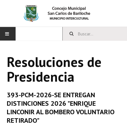
INICIO
Resoluciones de
CONCEJO
Presidencia
Bloques Políticos
Integrantes del Concejo
393-PCM-2026-SE ENTREGAN
Comisiones Permanentes
DISTINCIONES 2026 "ENRIQUE
Comisiones Especiales
LINCONIR AL BOMBERO VOLUNTARIO
RETIRADO"
Concejales Mandato Cumplido