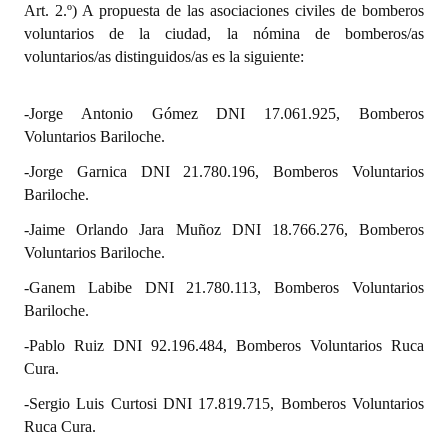
Art. 2.º) A propuesta de las asociaciones civiles de bomberos
Huéspedes de Honor - Registro
voluntarios de la ciudad, la nómina de bomberos/as
voluntarios/as distinguidos/as es la siguiente:
Antiguos Pobladores - Registro
Reconocimientos - Registro
-Jorge Antonio Gómez DNI 17.061.925, Bomberos
Voluntarios Bariloche.
Bariloche, Municipio intercultural
-Jorge Garnica DNI 21.780.196, Bomberos Voluntarios
Entrega de distinciones
Bariloche.
REFORMA DE LA CARTA ORGÁNICA
-Jaime Orlando Jara Muñoz DNI 18.766.276, Bomberos
Voluntarios Bariloche.
-Ganem Labibe DNI 21.780.113, Bomberos Voluntarios
Bariloche.
-Pablo Ruiz DNI 92.196.484, Bomberos Voluntarios Ruca
Cura.
-Sergio Luis Curtosi DNI 17.819.715, Bomberos Voluntarios
Ruca Cura.