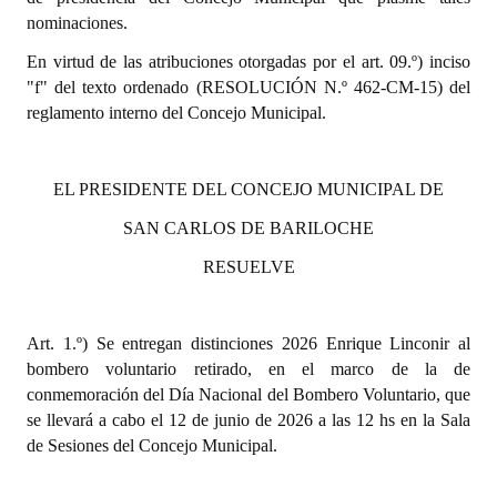
INSTITUCIONAL
nominaciones.
En virtud de las atribuciones otorgadas por el art. 09.º) inciso
Antiguos Pobladores
"f" del texto ordenado (RESOLUCIÓN N.º 462-CM-15) del
Noticias Destacadas
reglamento interno del Concejo Municipal.
Registros y Distinciones
EL PRESIDENTE DEL CONCEJO MUNICIPAL DE
Datos Históricos
SAN CARLOS DE BARILOCHE
Premio al Mérito - Registro
RESUELVE
Audiencias Públicas - Registro
Mujeres que Dejaron Huellas - Registro
Art. 1.º) Se entregan distinciones 2026 Enrique Linconir al
bombero voluntario retirado, en el marco de la de
Periodistas Decanos - Registro
conmemoración del Día Nacional del Bombero Voluntario, que
se llevará a cabo el 12 de junio de 2026 a las 12 hs en la Sala
Ciudadano Ilustre - Registro
de Sesiones del Concejo Municipal.
Banca del Vecino - Registro