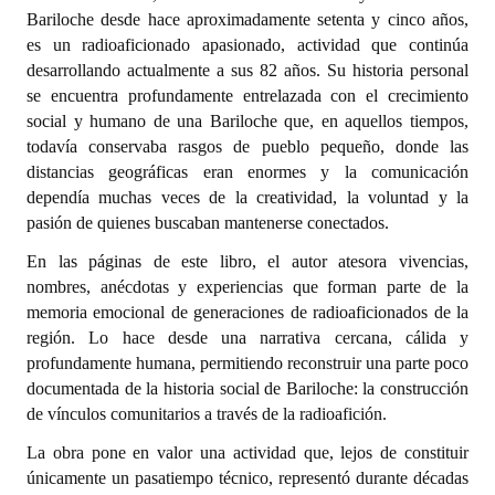
Bariloche desde hace aproximadamente setenta y cinco años,
Dictámenes Asesoría Letrada
es un radioaficionado apasionado, actividad que continúa
desarrollando actualmente a sus 82 años. Su historia personal
Actas de Sesión
se encuentra profundamente entrelazada con el crecimiento
social y humano de una Bariloche que, en aquellos tiempos,
Informes de Unidad Coordinadora
todavía conservaba rasgos de pueblo pequeño, donde las
distancias geográficas eran enormes y la comunicación
Ejecución Presupuestaria
dependía muchas veces de la creatividad, la voluntad y la
pasión de quienes buscaban mantenerse conectados.
Actas de Audiencias Públicas
En las páginas de este libro, el autor atesora vivencias,
NORMATIVA
nombres, anécdotas y experiencias que forman parte de la
memoria emocional de generaciones de radioaficionados de la
Comunicaciones
región. Lo hace desde una narrativa cercana, cálida y
profundamente humana, permitiendo reconstruir una parte poco
Declaraciones
documentada de la historia social de Bariloche: la construcción
de vínculos comunitarios a través de la radioafición.
Resoluciones
La obra pone en valor una actividad que, lejos de constituir
Resoluciones de Presidencia
únicamente un pasatiempo técnico, representó durante décadas