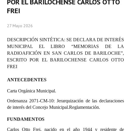
POR EL BARILOCHENSE CARLOS OTTO
Programas
FREI
LEGISLACIÓN
27 Mayo 2026
Constitución Nacional
DESCRIPCIÓN SINTÉTICA: SE DECLARA DE INTERÉS
Constitución Provincial
MUNICIPAL EL LIBRO “MEMORIAS DE LA
RADIOAFICIÓN EN SAN CARLOS DE BARILOCHE”,
Carta Orgánica 2007
ESCRITO POR EL BARILOCHENSE CARLOS OTTO
FREI
Reglamento Interno
ANTECEDENTES
Digesto
Carta Orgánica Municipal.
Organigrama
Ordenanza 2071-CM-10: Jerarquización de las declaraciones
DOCUMENTOS
de interés del Concejo Municipal.Reglamentación.
Informes de Gestión
FUNDAMENTOS
Carlos Otto Frei, nacido en el año 1944 y residente de
Proyectos Presentados