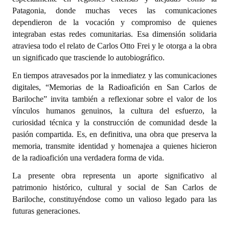
Huéspedes de Honor - Registro
Patagonia, donde muchas veces las comunicaciones
dependieron de la vocación y compromiso de quienes
Antiguos Pobladores - Registro
integraban estas redes comunitarias. Esa dimensión solidaria
atraviesa todo el relato de Carlos Otto Frei y le otorga a la obra
Reconocimientos - Registro
un significado que trasciende lo autobiográfico.
Bariloche, Municipio intercultural
En tiempos atravesados por la inmediatez y las comunicaciones
digitales, “Memorias de la Radioafición en San Carlos de
Entrega de distinciones
Bariloche” invita también a reflexionar sobre el valor de los
vínculos humanos genuinos, la cultura del esfuerzo, la
REFORMA DE LA CARTA ORGÁNICA
curiosidad técnica y la construcción de comunidad desde la
pasión compartida. Es, en definitiva, una obra que preserva la
memoria, transmite identidad y homenajea a quienes hicieron
de la radioafición una verdadera forma de vida.
La presente obra representa un aporte significativo al
patrimonio histórico, cultural y social de San Carlos de
Bariloche, constituyéndose como un valioso legado para las
futuras generaciones.