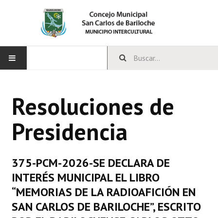
INICIO
Resoluciones de
CONCEJO
Presidencia
Bloques Políticos
Integrantes del Concejo
375-PCM-2026-SE DECLARA DE
Comisiones Permanentes
INTERÉS MUNICIPAL EL LIBRO
Comisiones Especiales
“MEMORIAS DE LA RADIOAFICIÓN EN
SAN CARLOS DE BARILOCHE”, ESCRITO
Concejales Mandato Cumplido