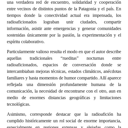
una verdadera red de encuentro, solidaridad y cooperación
INSTITUCIONAL
entre vecinos de distintos puntos de la Patagonia y el país. En
tiempos donde la conectividad actual era impensada, los
Antiguos Pobladores
radioaficionados lograban unir ciudades, compartir
información, asistir ante emergencias y generar comunidades
Noticias Destacadas
sostenidas únicamente por la pasión, la experimentación y el
Registros y Distinciones
espíritu colaborativo.
Particularmente valioso resulta el modo en que el autor describe
Datos Históricos
aquellas tradicionales “rueditas” nocturnas entre
Premio al Mérito - Registro
radioaficionados, espacios de conversación donde se
intercambiaban mejoras técnicas, estados climáticos, anécdotas
Audiencias Públicas - Registro
familiares y hasta momentos de humor compartido. Allí aparece
reflejada una dimensión profundamente humana de la
Mujeres que Dejaron Huellas - Registro
comunicación, la necesidad de encontrarse con el otro, aun en
medio de enormes distancias geográficas y limitaciones
Periodistas Decanos - Registro
tecnológicas.
Ciudadano Ilustre - Registro
Asimismo, corresponde destacar que la radioafición ha
cumplido históricamente un rol social de enorme importancia,
Banca del Vecino - Registro
especialmente en regiones extensas y alejadas como la