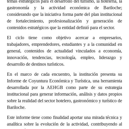
temas estratégicos para el desarrollo del turismo, la hotelería, la
gastronomía y la actividad económica de Bariloche;
Dictámenes Asesoría Letrada
considerando que la iniciativa forma parte del plan institucional
de fortalecimiento, profesionalización y generación de
Actas de Sesión
contenidos estratégicos que la entidad definió para el sector.
Informes de Unidad Coordinadora
El ciclo tiene como objetivo acercar a empresarios,
trabajadores, emprendedores, estudiantes y a la comunidad en
Ejecución Presupuestaria
general, contenidos de actualidad vinculados a economía,
innovación, tendencias, tecnología, empleo, liderazgo y
Actas de Audiencias Públicas
desarrollo de destinos turísticos.
NORMATIVA
En el marco de cada encuentro, la institución presenta su
Informe de Coyuntura Económica y Turística, una herramienta
Comunicaciones
desarrollada por la AEHGB como parte de su estrategia
institucional para generar información, análisis y datos propios
Declaraciones
sobre la realidad del sector hotelero, gastronómico y turístico de
Bariloche.
Resoluciones
Este informe tiene como finalidad aportar una mirada técnica y
Resoluciones de Presidencia
analítica sobre la evolución de la actividad, contribuyendo al