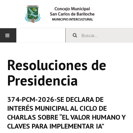
INICIO
Resoluciones de
CONCEJO
Presidencia
Bloques Políticos
Integrantes del Concejo
374-PCM-2026-SE DECLARA DE
Comisiones Permanentes
INTERÉS MUNICIPAL AL CICLO DE
Comisiones Especiales
CHARLAS SOBRE “EL VALOR HUMANO Y
CLAVES PARA IMPLEMENTAR IA”
Concejales Mandato Cumplido