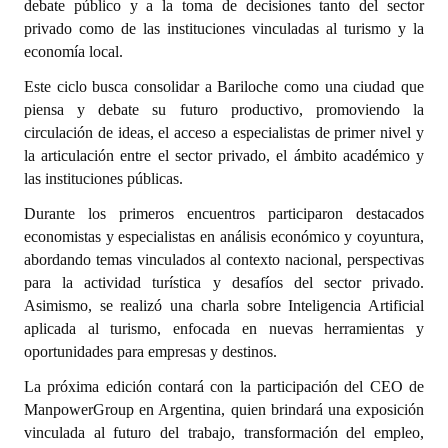
debate público y a la toma de decisiones tanto del sector
INSTITUCIONAL
privado como de las instituciones vinculadas al turismo y la
economía local.
Antiguos Pobladores
Este ciclo busca consolidar a Bariloche como una ciudad que
Noticias Destacadas
piensa y debate su futuro productivo, promoviendo la
circulación de ideas, el acceso a especialistas de primer nivel y
Registros y Distinciones
la articulación entre el sector privado, el ámbito académico y
las instituciones públicas.
Datos Históricos
Durante los primeros encuentros participaron destacados
Premio al Mérito - Registro
economistas y especialistas en análisis económico y coyuntura,
abordando temas vinculados al contexto nacional, perspectivas
Audiencias Públicas - Registro
para la actividad turística y desafíos del sector privado.
Mujeres que Dejaron Huellas - Registro
Asimismo, se realizó una charla sobre Inteligencia Artificial
aplicada al turismo, enfocada en nuevas herramientas y
Periodistas Decanos - Registro
oportunidades para empresas y destinos.
Ciudadano Ilustre - Registro
La próxima edición contará con la participación del CEO de
ManpowerGroup en Argentina, quien brindará una exposición
Banca del Vecino - Registro
vinculada al futuro del trabajo, transformación del empleo,