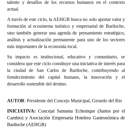
talento y desafíos de los recursos humanos en el contexto
Huéspedes de Honor - Registro
actual.
Antiguos Pobladores - Registro
A través de este ciclo, la AEHGB busca no solo aportar valor y
formación al ecosistema turístico y empresarial de Bariloche,
Reconocimientos - Registro
sino también generar una agenda de pensamiento estratégico,
análisis y actualización permanente para uno de los sectores
Bariloche, Municipio intercultural
más importantes de la economía local.
Entrega de distinciones
Su impacto es institucional, educativo y comunitario, se
considera que este ciclo constituye una iniciativa de interés para
REFORMA DE LA CARTA ORGÁNICA
la ciudad de San Carlos de Bariloche, contribuyendo al
fortalecimiento del capital humano, la innovación y el
desarrollo sostenible del destino.
AUTOR
: Presidente del Concejo Municipal, Gerardo del Rio
INICIATIVA
:
Concejal
Samanta Echenique (Juntos por el
Cambio) y
Asociación Empresaria Hotelera Gastronómica de
Bariloche (AEHGB)