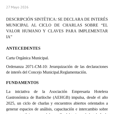
Programas
27 Mayo 2026
LEGISLACIÓN
DESCRIPCIÓN SINTÉTICA: SE DECLARA DE INTERÉS
MUNICIPAL AL CICLO DE CHARLAS SOBRE “EL
Constitución Nacional
VALOR HUMANO Y CLAVES PARA IMPLEMENTAR
IA”
Constitución Provincial
ANTECEDENTES
Carta Orgánica 2007
Carta Orgánica Municipal.
Reglamento Interno
Ordenanza 2071-CM-10: Jerarquización de las declaraciones
Digesto
de interés del Concejo Municipal.Reglamentación.
Organigrama
FUNDAMENTOS
La iniciativa de la Asociación Empresaria Hotelera
DOCUMENTOS
Gastronómica de Bariloche (AEHGB) impulsa, desde el año
2025, un ciclo de charlas y encuentros abiertos orientados a
Informes de Gestión
generar espacios de análisis, capacitación e intercambio sobre
Proyectos Presentados