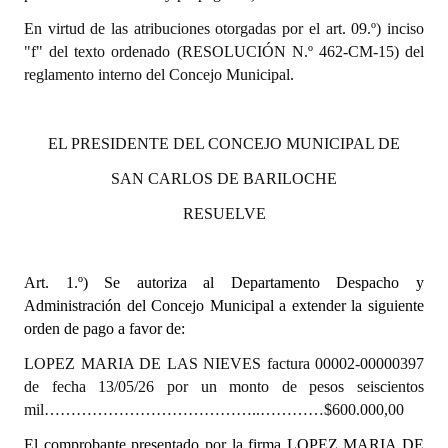
En virtud de las atribuciones otorgadas por el art. 09.º) inciso
Dictámenes Asesoría Letrada
"f" del texto ordenado (RESOLUCIÓN N.º 462-CM-15) del
reglamento interno del Concejo Municipal.
Actas de Sesión
Informes de Unidad Coordinadora
EL PRESIDENTE DEL CONCEJO MUNICIPAL DE
Ejecución Presupuestaria
SAN CARLOS DE BARILOCHE
Actas de Audiencias Públicas
RESUELVE
NORMATIVA
Art. 1.º)
Se autoriza al Departamento Despacho y
Comunicaciones
Administración del Concejo Municipal a extender la siguiente
orden de pago a favor de:
Declaraciones
LOPEZ MARIA DE LAS NIEVES factura 00002-00000397
Resoluciones
de fecha 13/05/26 por un monto de pesos seiscientos
mil…………………………………..…………$600.000,00
Resoluciones de Presidencia
El comprobante presentado por la firma LOPEZ MARIA DE