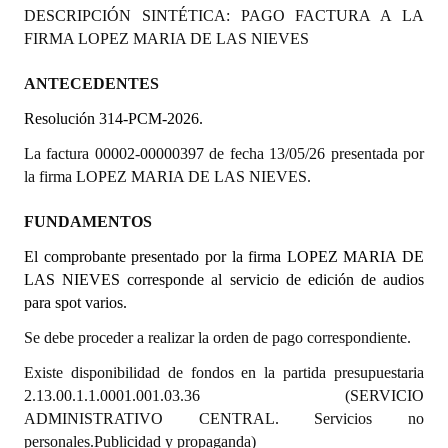
DESCRIPCIÓN SINTÉTICA: PAGO FACTURA A LA
Programas
FIRMA LOPEZ MARIA DE LAS NIEVES
LEGISLACIÓN
ANTECEDENTES
Constitución Nacional
Resolución 314-PCM-2026.
Constitución Provincial
La factura 00002-00000397 de fecha 13/05/26 presentada por
la firma LOPEZ MARIA DE LAS NIEVES.
Carta Orgánica 2007
FUNDAMENTOS
Reglamento Interno
El comprobante presentado por la firma LOPEZ MARIA DE
Digesto
LAS NIEVES corresponde al servicio de edición de audios
para spot varios.
Organigrama
Se debe proceder a realizar la orden de pago correspondiente.
DOCUMENTOS
Existe disponibilidad de fondos en la partida presupuestaria
2.13.00.1.1.0001.001.03.36 (SERVICIO
Informes de Gestión
ADMINISTRATIVO CENTRAL. Servicios no
personales.Publicidad y propaganda)
Proyectos Presentados