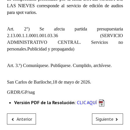
INSTITUCIONAL
LAS NIEVES corresponde al servicio de edición de audios
para spot varios.
Antiguos Pobladores
Art. 2°) Se afecta partida presupuestaria
Noticias Destacadas
2.13.00.1.1.0001.001.03.36 (SERVICIO
Registros y Distinciones
ADMINISTRATIVO CENTRAL. Servicios no
personales.Publicidad y propaganda)
Datos Históricos
Premio al Mérito - Registro
Art. 3.º) Comuníquese. Publíquese. Cumplido, archívese.
Audiencias Públicas - Registro
San Carlos de Bariloche,18 de mayo de 2026.
Mujeres que Dejaron Huellas - Registro
GRDR/GP/sag
Periodistas Decanos - Registro
Versión PDF de la Resolución
:
CLIC AQUÍ
Ciudadano Ilustre - Registro
Anterior
Siguiente
Banca del Vecino - Registro