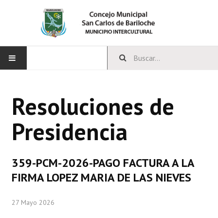
INICIO
Resoluciones de
CONCEJO
Presidencia
Bloques Políticos
Integrantes del Concejo
359-PCM-2026-PAGO FACTURA A LA
Comisiones Permanentes
FIRMA LOPEZ MARIA DE LAS NIEVES
Comisiones Especiales
27 Mayo 2026
Concejales Mandato Cumplido