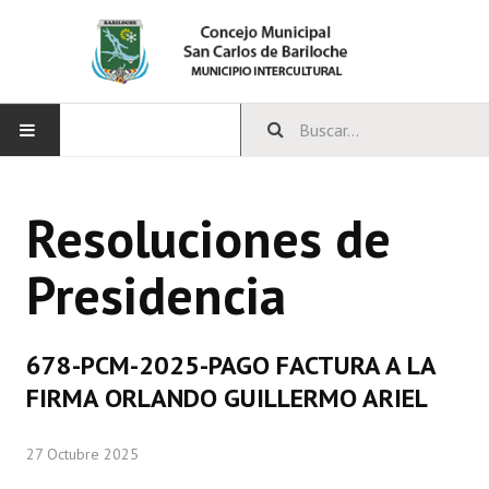
INICIO
Resoluciones de
CONCEJO
Presidencia
Bloques Políticos
Integrantes del Concejo
678-PCM-2025-PAGO FACTURA A LA
Comisiones Permanentes
FIRMA ORLANDO GUILLERMO ARIEL
Comisiones Especiales
27 Octubre 2025
Concejales Mandato Cumplido