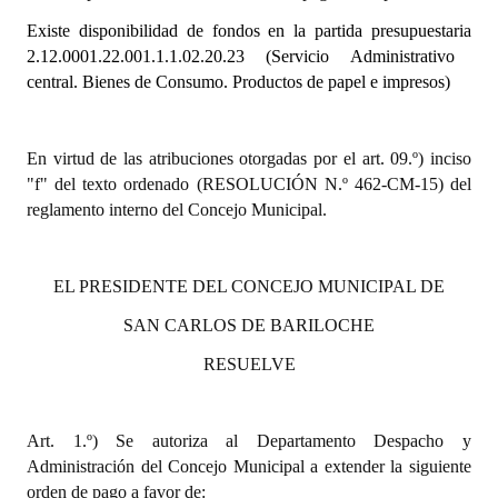
Existe disponibilidad de fondos en la partida presupuestaria
Dictámenes Asesoría Letrada
2.12.0001.22.001.1.1.02.20.23 (Servicio Administrativo
central. Bienes de Consumo. Productos de papel e impresos)
Actas de Sesión
Informes de Unidad Coordinadora
En virtud de las atribuciones otorgadas por el art. 09.º) inciso
Ejecución Presupuestaria
"f" del texto ordenado (RESOLUCIÓN N.º 462-CM-15) del
reglamento interno del Concejo Municipal.
Actas de Audiencias Públicas
NORMATIVA
EL PRESIDENTE DEL CONCEJO MUNICIPAL DE
SAN CARLOS DE BARILOCHE
Comunicaciones
RESUELVE
Declaraciones
Resoluciones
Art. 1.º) Se autoriza al Departamento Despacho y
Resoluciones de Presidencia
Administración del Concejo Municipal a extender la siguiente
orden de pago a favor de: