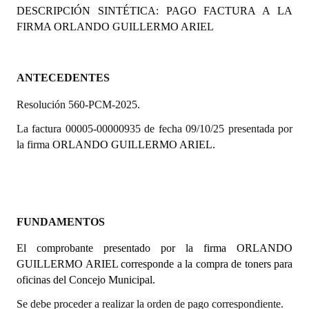
DESCRIPCIÓN SINTÉTICA: PAGO FACTURA A LA
Programas
FIRMA
ORLANDO GUILLERMO ARIEL
LEGISLACIÓN
Constitución Nacional
ANTECEDENTES
Resolución 560-PCM-2025.
Constitución Provincial
La factura 00005-00000935 de fecha 09/10/25 presentada por
Carta Orgánica 2007
la firma
ORLANDO GUILLERMO ARIEL.
Reglamento Interno
Digesto
Organigrama
FUNDAMENTOS
El comprobante presentado por la firma
DOCUMENTOS
ORLANDO
GUILLERMO ARIEL
corresponde a la compra de toners para
oficinas del Concejo Municipal.
Informes de Gestión
Se debe proceder a realizar la orden de pago correspondiente.
Proyectos Presentados