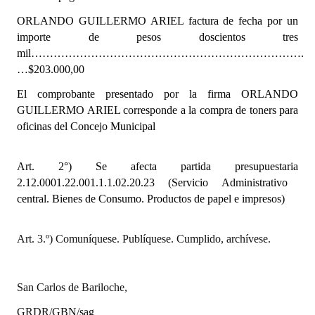
INSTITUCIONAL
ORLANDO GUILLERMO ARIEL
factura de fecha por un
importe de pesos doscientos tres
Antiguos Pobladores
mil……………………………………………………………….
…$203.000,00
Noticias Destacadas
El comprobante presentado por la firma
ORLANDO
Registros y Distinciones
GUILLERMO ARIEL
corresponde a la compra de toners para
oficinas del Concejo Municipal
Datos Históricos
Premio al Mérito - Registro
Art. 2°) Se afecta partida presupuestaria
2.12.0001.22.001.1.1.02.20.23 (Servicio Administrativo
Audiencias Públicas - Registro
central. Bienes de Consumo. Productos de papel e impresos)
Mujeres que Dejaron Huellas - Registro
Art. 3.º) Comuníquese. Publíquese. Cumplido, archívese.
Periodistas Decanos - Registro
Ciudadano Ilustre - Registro
San Carlos de Bariloche,
Banca del Vecino - Registro
GRDR/GBN/sag