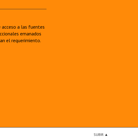
re acceso a las fuentes
sdiccionales emanados
van el requerimiento.
SUBIR ▲