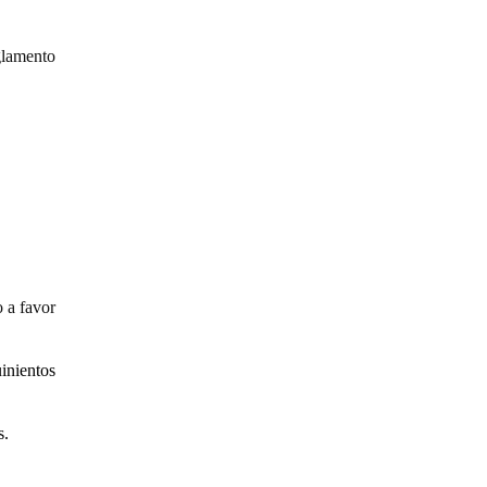
glamento
 a favor
nientos
s.