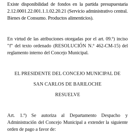
Existe disponibilidad de fondos en la partida presupuestaria
2.12.0001.22.001.1.1.02.20.21 (Servicio administrativo central.
Dictámenes Asesoría Letrada
Bienes de Consumo. Productos alimenticios).
Actas de Sesión
Informes de Unidad Coordinadora
En virtud de las atribuciones otorgadas por el art. 09.º) inciso
"f" del texto ordenado (RESOLUCIÓN N.º 462-CM-15) del
Ejecución Presupuestaria
reglamento interno del Concejo Municipal.
Actas de Audiencias Públicas
EL PRESIDENTE DEL CONCEJO MUNICIPAL DE
NORMATIVA
SAN CARLOS DE BARILOCHE
Comunicaciones
RESUELVE
Declaraciones
Resoluciones
Art. 1.º) Se autoriza al Departamento Despacho y
Administración del Concejo Municipal a extender la siguiente
Resoluciones de Presidencia
orden de pago a favor de: