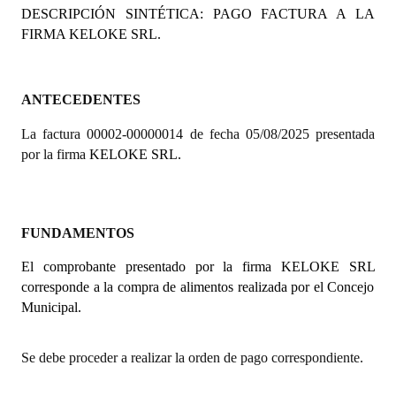
DESCRIPCIÓN SINTÉTICA: PAGO FACTURA A LA
Programas
FIRMA
KELOKE SRL.
LEGISLACIÓN
Constitución Nacional
ANTECEDENTES
La factura 00002-00000014 de fecha 05/08/2025 presentada
Constitución Provincial
por la firma
KELOKE SRL.
Carta Orgánica 2007
Reglamento Interno
FUNDAMENTOS
Digesto
El comprobante presentado por la firma
KELOKE SRL
Organigrama
corresponde a la compra de alimentos realizada por el Concejo
Municipal.
DOCUMENTOS
Se debe proceder a realizar la orden de pago correspondiente.
Informes de Gestión
Proyectos Presentados