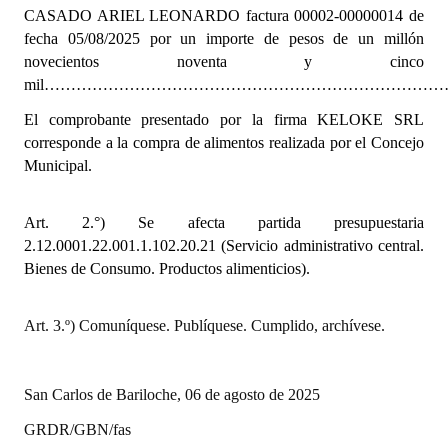
INSTITUCIONAL
CASADO ARIEL LEONARDO
factura 00002-00000014 de
fecha 05/08/2025
por un importe de pesos de un millón
Antiguos Pobladores
novecientos noventa y cinco
mil………………………………………………………………………….$1
Noticias Destacadas
El comprobante presentado por la firma KELOKE SRL
Registros y Distinciones
corresponde a la compra de alimentos realizada por el Concejo
Municipal.
Datos Históricos
Premio al Mérito - Registro
Art. 2.°) Se afecta partida presupuestaria
2.12.0001.22.001.1.102.20.21 (Servicio administrativo central.
Audiencias Públicas - Registro
Bienes de Consumo. Productos alimenticios).
Mujeres que Dejaron Huellas - Registro
Art. 3.º) Comuníquese. Publíquese. Cumplido, archívese.
Periodistas Decanos - Registro
Ciudadano Ilustre - Registro
San Carlos de Bariloche, 06 de agosto de 2025
Banca del Vecino - Registro
GRDR/GBN/fas