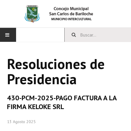
INICIO
Resoluciones de
CONCEJO
Presidencia
Bloques Políticos
Integrantes del Concejo
430-PCM-2025-PAGO FACTURA A LA
Comisiones Permanentes
FIRMA KELOKE SRL
Comisiones Especiales
13 Agosto 2025
Concejales Mandato Cumplido