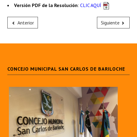
Versión PDF de la Resolución
:
CLIC AQUÍ
Huéspedes de Honor - Registro
Antiguos Pobladores - Registro
Anterior
Siguiente
Reconocimientos - Registro
Bariloche, Municipio intercultural
Entrega de distinciones
CONCEJO MUNICIPAL SAN CARLOS DE BARILOCHE
REFORMA DE LA CARTA ORGÁNICA