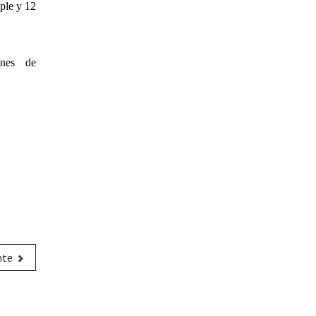
ple y 12
enes de
nte