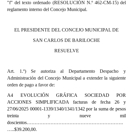
"f" del texto ordenado (RESOLUCIÓN N.º 462-CM-15) del
INSTITUCIONAL
reglamento interno del Concejo Municipal.
Antiguos Pobladores
Noticias Destacadas
EL PRESIDENTE DEL CONCEJO MUNICIPAL DE
SAN CARLOS DE BARILOCHE
Registros y Distinciones
RESUELVE
Datos Históricos
Premio al Mérito - Registro
Art. 1.º) Se autoriza al Departamento Despacho y
Administración del Concejo Municipal a extender la siguiente
Audiencias Públicas - Registro
orden de pago a favor de:
Mujeres que Dejaron Huellas - Registro
A4 EVOLUCIÓN GRÁFICA SOCIEDAD POR
ACCIONES SIMPLIFICADA
facturas de fecha
26 y
Periodistas Decanos - Registro
27/06/2025 00001-1339/1340/1341/1342 por la suma de pesos
Ciudadano Ilustre - Registro
treinta y nueve mil
doscientos…………………………………………………….
Banca del Vecino - Registro
…..$39.200,00.