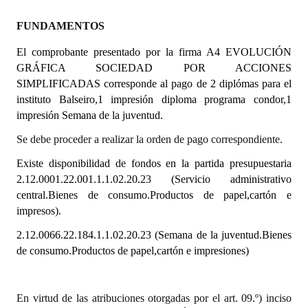
FUNDAMENTOS
Dictámenes Asesoría Letrada
El comprobante presentado por la firma A4 EVOLUCIÓN
Actas de Sesión
GRÁFICA SOCIEDAD POR ACCIONES
SIMPLIFICADAS corresponde al pago de 2 diplómas para el
Informes de Unidad Coordinadora
instituto Balseiro,1 impresión diploma programa condor,1
Ejecución Presupuestaria
impresión Semana de la juventud.
Se debe proceder a realizar la orden de pago correspondiente.
Actas de Audiencias Públicas
Existe disponibilidad de fondos en la partida presupuestaria
NORMATIVA
2.12.0001.22.001.1.1.02.20.23
(Servicio administrativo
central.Bienes de consumo.Productos de papel,cartón e
Comunicaciones
impresos).
Declaraciones
2.12.0066.22.184.1.1.02.20.23 (Semana de la juventud.Bienes
de consumo.Productos de papel,cartón e impresiones)
Resoluciones
Resoluciones de Presidencia
En virtud de las atribuciones otorgadas por el art. 09.º) inciso