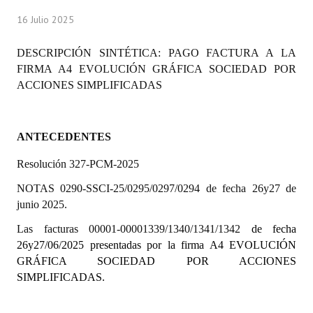
Programas
16 Julio 2025
LEGISLACIÓN
DESCRIPCIÓN SINTÉTICA: PAGO FACTURA A LA
FIRMA A4 EVOLUCIÓN GRÁFICA SOCIEDAD POR
Constitución Nacional
ACCIONES SIMPLIFICADAS
Constitución Provincial
Carta Orgánica 2007
ANTECEDENTES
Reglamento Interno
Resolución 327-PCM-2025
NOTAS 0290-SSCI-25/0295/0297/0294 de fecha 26y27 de
Digesto
junio 2025.
Organigrama
Las facturas 00001-00001339/1340/1341/1342
de fecha
26y27/06/2025 presentadas por la firma A4 EVOLUCIÓN
DOCUMENTOS
GRÁFICA SOCIEDAD POR ACCIONES
SIMPLIFICADAS.
Informes de Gestión
Proyectos Presentados