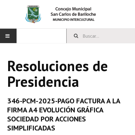
INICIO
Resoluciones de
CONCEJO
Presidencia
Bloques Políticos
Integrantes del Concejo
346-PCM-2025-PAGO FACTURA A LA
Comisiones Permanentes
FIRMA A4 EVOLUCIÓN GRÁFICA
Comisiones Especiales
SOCIEDAD POR ACCIONES
SIMPLIFICADAS
Concejales Mandato Cumplido