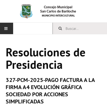
INICIO
Resoluciones de
CONCEJO
Presidencia
Bloques Políticos
Integrantes del Concejo
327-PCM-2025-PAGO FACTURA A LA
Comisiones Permanentes
FIRMA A4 EVOLUCIÓN GRÁFICA
Comisiones Especiales
SOCIEDAD POR ACCIONES
SIMPLIFICADAS
Concejales Mandato Cumplido