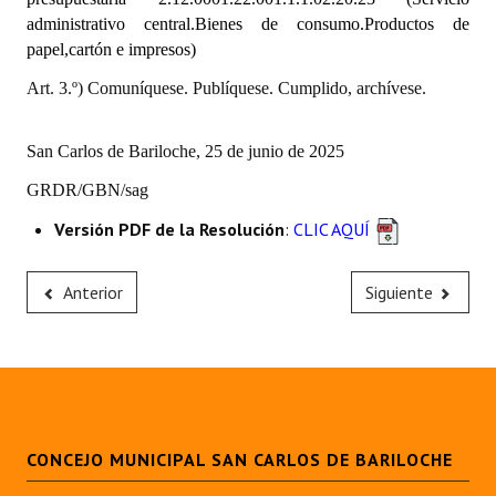
Huéspedes de Honor - Registro
administrativo central.Bienes de consumo.Productos de
papel,cartón e impresos)
Antiguos Pobladores - Registro
Art. 3.º) Comuníquese. Publíquese. Cumplido, archívese.
Reconocimientos - Registro
San Carlos de Bariloche, 25 de junio de 2025
Bariloche, Municipio intercultural
GRDR/GBN/sag
Entrega de distinciones
Versión PDF de la Resolución
:
CLIC AQUÍ
REFORMA DE LA CARTA ORGÁNICA
Anterior
Siguiente
CONCEJO MUNICIPAL SAN CARLOS DE BARILOCHE