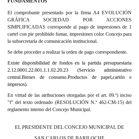
FUNDAMENTOS
Dictámenes Asesoría Letrada
El comprobante presentado por la firma A4 EVOLUCIÓN
GRÁFICA SOCIEDAD POR ACCIONES
Actas de Sesión
SIMPLIFICADAS corresponde al pago de impresiones de 1
cartel con pie prohibido fumar, impresiones color Concejo para
Informes de Unidad Coordinadora
la subsecretaría de comunicación institucional.
Ejecución Presupuestaria
Se debe proceder a realizar la orden de pago correspondiente.
Existe disponibilidad de fondos en la partida presupuestaria
Actas de Audiencias Públicas
2.12.0001.22.001.1.1.02.20.23 (Servicio administrativo
NORMATIVA
central.Bienes de consumo.Productos de papel,cartón e
impresos).
Comunicaciones
En virtud de las atribuciones otorgadas por el art. 09.º) inciso
"f" del texto ordenado (RESOLUCIÓN N.º 462-CM-15) del
Declaraciones
reglamento interno del Concejo Municipal.
Resoluciones
EL PRESIDENTE DEL CONCEJO MUNICIPAL DE
Resoluciones de Presidencia
SAN CARLOS DE BARILOCHE