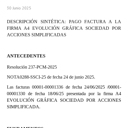
Programas
30 Junio 2025
LEGISLACIÓN
DESCRIPCIÓN SINTÉTICA: PAGO FACTURA A LA
FIRMA A4 EVOLUCIÓN GRÁFICA SOCIEDAD POR
Constitución Nacional
ACCIONES SIMPLIFICADAS
Constitución Provincial
Carta Orgánica 2007
ANTECEDENTES
Reglamento Interno
Resolución 237-PCM-2025
NOTA0288-SSCI-25 de fecha 24 de junio 2025.
Digesto
Las facturas 00001-00001336
de fecha 24/06/2025 /00001-
Organigrama
00001330 de fecha 18/06/25 presentada por la firma A4
EVOLUCIÓN GRÁFICA SOCIEDAD POR ACCIONES
DOCUMENTOS
SIMPLIFICADA.
Informes de Gestión
Proyectos Presentados