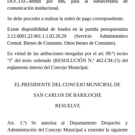
DUCTAC-48mm por mts, para la subsecretaría de
comunicación institucional.
Dictámenes Asesoría Letrada
Se debe proceder a realizar la orden de pago correspondiente.
Actas de Sesión
Existe disponibilidad de fondos en la partida presupuestaria
2.12.0001.22.001.1.1.02.20.29 (Servicio Administrativo
Informes de Unidad Coordinadora
Central. Bienes de Consumo. Otros bienes de Consumo).
Ejecución Presupuestaria
En virtud de las atribuciones otorgadas por el art. 09.º) inciso
"f" del texto ordenado (RESOLUCIÓN N.º 462-CM-15) del
Actas de Audiencias Públicas
reglamento interno del Concejo Municipal.
NORMATIVA
EL PRESIDENTE DEL CONCEJO MUNICIPAL DE
Comunicaciones
SAN CARLOS DE BARILOCHE
Declaraciones
RESUELVE
Resoluciones
Art. 1.º) Se autoriza al Departamento Despacho y
Resoluciones de Presidencia
Administración del Concejo Municipal a extender la siguiente