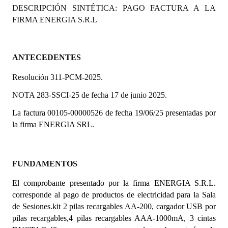
DESCRIPCIÓN SINTÉTICA: PAGO FACTURA A LA
Programas
FIRMA ENERGIA S.R.L
LEGISLACIÓN
Constitución Nacional
ANTECEDENTES
Resolución 311-PCM-2025.
Constitución Provincial
NOTA 283-SSCI-25 de fecha 17 de junio 2025.
Carta Orgánica 2007
La factura 00105-00000526 de fecha 19/06/25 presentadas por
Reglamento Interno
la firma ENERGIA SRL.
Digesto
Organigrama
FUNDAMENTOS
El comprobante presentado por la firma ENERGIA S.R.L.
DOCUMENTOS
corresponde al pago de productos de electricidad para la Sala
de Sesiones.kit 2 pilas recargables AA-200, cargador USB por
Informes de Gestión
pilas recargables,4 pilas recargables AAA-1000mA, 3 cintas
Proyectos Presentados