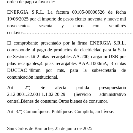
orden de pago a favor de:
INSTITUCIONAL
ENERGIA S.R.L. La factura 00105-00000526 de fecha
Antiguos Pobladores
19/06/2025 por el importe de pesos ciento noventa y nueve mil
novecientos sesenta y cinco con veintitrés
Noticias Destacadas
centavos…………………………………………………………………….
Registros y Distinciones
El comprobante presentado por la firma ENERGIA S.R.L.
corresponde al pago de productos de electricidad para la Sala
Datos Históricos
de Sesiones.kit 2 pilas recargables AA-200, cargador USB por
pilas recargables,4 pilas recargables AAA-1000mA, 3 cintas
Premio al Mérito - Registro
DUCTAC-48mm por mts, para la subsecretaría de
comunicación institucional.
Audiencias Públicas - Registro
Art. 2°) Se afecta partida presupuestaria
Mujeres que Dejaron Huellas - Registro
2.12.0001.22.001.1.1.02.20.29 (Servicio administrativo
central,Bienes de consumo.Otros bienes de consumo).
Periodistas Decanos - Registro
Art. 3.º) Comuníquese. Publíquese. Cumplido, archívese.
Ciudadano Ilustre - Registro
Banca del Vecino - Registro
San Carlos de Bariloche, 25 de junio de 2025