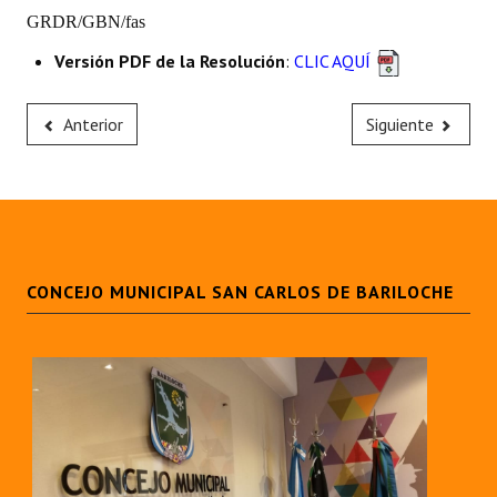
GRDR/GBN/fas
Huéspedes de Honor - Registro
Versión PDF de la Resolución
:
CLIC AQUÍ
Antiguos Pobladores - Registro
Reconocimientos - Registro
Anterior
Siguiente
Bariloche, Municipio intercultural
Entrega de distinciones
REFORMA DE LA CARTA ORGÁNICA
CONCEJO MUNICIPAL SAN CARLOS DE BARILOCHE