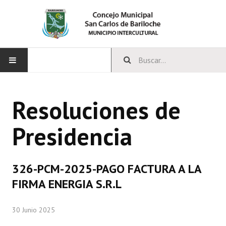
INICIO
Resoluciones de
CONCEJO
Presidencia
Bloques Políticos
Integrantes del Concejo
326-PCM-2025-PAGO FACTURA A LA
Comisiones Permanentes
FIRMA ENERGIA S.R.L
Comisiones Especiales
30 Junio 2025
Concejales Mandato Cumplido