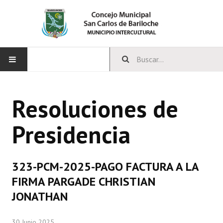
INICIO
Resoluciones de
CONCEJO
Presidencia
Bloques Políticos
Integrantes del Concejo
323-PCM-2025-PAGO FACTURA A LA
Comisiones Permanentes
FIRMA PARGADE CHRISTIAN
Comisiones Especiales
JONATHAN
Concejales Mandato Cumplido
30 Junio 2025