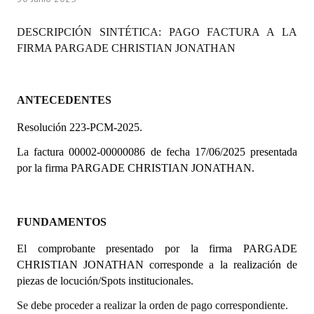
Programas
DESCRIPCIÓN SINTÉTICA: PAGO FACTURA A LA
LEGISLACIÓN
FIRMA PARGADE CHRISTIAN JONATHAN
Constitución Nacional
ANTECEDENTES
Constitución Provincial
Resolución 223-PCM-2025.
Carta Orgánica 2007
La factura 00002-00000086 de fecha 17/06/2025 presentada
Reglamento Interno
por la firma PARGADE CHRISTIAN JONATHAN.
Digesto
Organigrama
FUNDAMENTOS
El comprobante presentado por la firma
PARGADE
DOCUMENTOS
CHRISTIAN JONATHAN corresponde a la realización de
piezas de locución/Spots institucionales.
Informes de Gestión
Se debe proceder a realizar la orden de pago correspondiente.
Proyectos Presentados