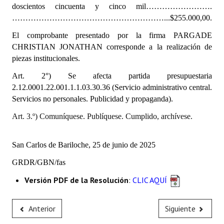
doscientos cincuenta y cinco mil…………………….
INSTITUCIONAL
…………………………………………………...$255.000,00.
Antiguos Pobladores
El comprobante presentado por la firma PARGADE
CHRISTIAN JONATHAN corresponde a la realización de
Noticias Destacadas
piezas institucionales.
Registros y Distinciones
Art. 2°) Se afecta partida presupuestaria
2.12.0001.22.001.1.1.03.30.36 (Servicio administrativo central.
Datos Históricos
Servicios no personales. Publicidad y propaganda).
Premio al Mérito - Registro
Art. 3.º) Comuníquese. Publíquese. Cumplido, archívese.
Audiencias Públicas - Registro
San Carlos de Bariloche, 25 de junio de 2025
Mujeres que Dejaron Huellas - Registro
GRDR/GBN/fas
Periodistas Decanos - Registro
Versión PDF de la Resolución
:
CLIC AQUÍ
Ciudadano Ilustre - Registro
Anterior
Siguiente
Banca del Vecino - Registro