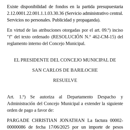
Existe disponibilidad de fondos en la partida presupuestaria
Dictámenes Asesoría Letrada
2.12.0001.22.001.1.1.03.30.36 (Servicio administrativo central.
Servicios no personales. Publicidad y propaganda).
Actas de Sesión
En virtud de las atribuciones otorgadas por el art. 09.º) inciso
Informes de Unidad Coordinadora
"f" del texto ordenado (RESOLUCIÓN N.º 462-CM-15) del
reglamento interno del Concejo Municipal.
Ejecución Presupuestaria
Actas de Audiencias Públicas
EL PRESIDENTE DEL CONCEJO MUNICIPAL DE
SAN CARLOS DE BARILOCHE
NORMATIVA
RESUELVE
Comunicaciones
Art. 1.º) Se autoriza al Departamento Despacho y
Declaraciones
Administración del Concejo Municipal a extender la siguiente
Resoluciones
orden de pago a favor de:
PARGADE CHRISTIAN JONATHAN La factura 00002-
Resoluciones de Presidencia
00000086
de fecha 17/06/2025 por un importe de pesos