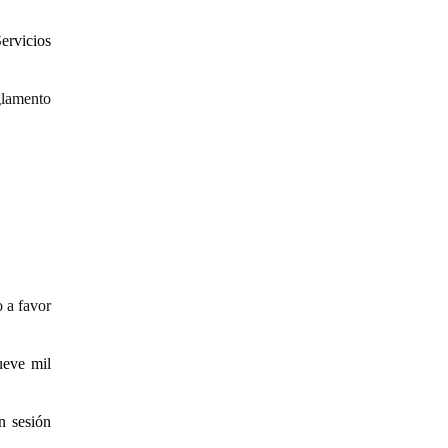
Servicios
glamento
 a favor
ueve mil
n sesión