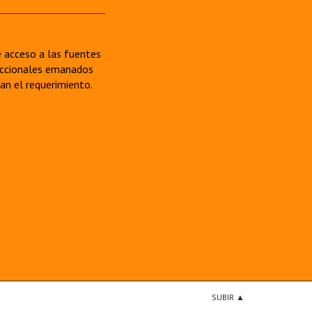
re acceso a las fuentes
sdiccionales emanados
van el requerimiento.
SUBIR ▲