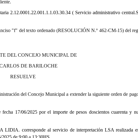
iente.
taria 2.12.0001.22.001.1.1.03.30.34 ( Servicio administrativo central.
9.º) inciso "f" del texto ordenado (RESOLUCIÓN N.º 462-CM-15) del re
TE DEL CONCEJO MUNICIPAL DE
 CARLOS DE BARILOCHE
RESUELVE
istración del Concejo Municipal a extender la siguiente orden de pago
cha 17/06/2025 por el importe de pesos doscientos cuarenta y n
LIDIA. corresponde al servicio de interpretación LSA realizada e
6/2025 de 9:00 a 13:30HS.