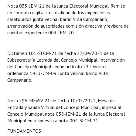
Nota 035-JEM-21 de la Junta Electoral Municipal. Remite
Huéspedes de Honor - Registro
en formato digital la totalidad de los expedientes
Antiguos Pobladores - Registro
caratulados junta vecinal barrio Villa Campanario,
s/renovación de autoridades comisión directiva y revisora de
Reconocimientos - Registro
cuentas expediente 003-JEM-20.
Bariloche, Municipio intercultural
Dictamen 101-SLCM-21 de fecha 27/04/2021 de la
Entrega de distinciones
Subsecretaría Letrada del Concejo Municipal. Intervención
del Concejo Municipal según artículo 23.º inciso i,
REFORMA DE LA CARTA ORGÁNICA
ordenanza 1953-CM-09. Junta vecinal barrio Villa
Campanario.
Nota 296-MEySV-21 de fecha 10/05/2021, Mesa de
Entrada y Salida Virtual del Concejo Municipal, ingresa al
Concejo Municipal nota 038-JEM-21 de la Junta Electoral
Municipal en respuesta a nota 004-SLCM-21.
FUNDAMENTOS