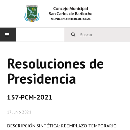
INICIO
Resoluciones de
CONCEJO
Presidencia
Bloques Políticos
Integrantes del Concejo
137-PCM-2021
Comisiones Permanentes
17 Junio 2021
Comisiones Especiales
Concejales Mandato Cumplido
DESCRIPCIÓN SINTÉTICA: REEMPLAZO TEMPORARIO