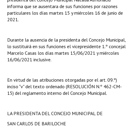
informa que se ausentara de sus funciones por razones
Dictámenes Asesoría Letrada
particulares los días martes 15 y miércoles 16 de junio de
2021.
Actas de Sesión
Informes de Unidad Coordinadora
Durante la ausencia de la presidenta del Concejo Municipal,
lo sustituirá en sus funciones el vicepresidente 1.º concejal
Ejecución Presupuestaria
Marcelo Casas los días martes 15/06/2021 y miércoles
16/06/2021 inclusive.
Actas de Audiencias Públicas
NORMATIVA
En virtud de las atribuciones otorgadas por el art. 09.º)
inciso "v" del texto ordenado (RESOLUCIÓN N.º 462-CM-
Comunicaciones
15) del reglamento interno del Concejo Municipal.
Declaraciones
Resoluciones
LA PRESIDENTA DEL CONCEJO MUNICIPAL DE
SAN CARLOS DE BARILOCHE
Resoluciones de Presidencia