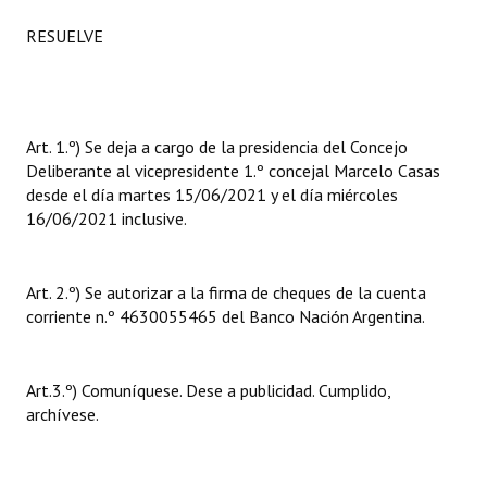
INSTITUCIONAL
RESUELVE
Antiguos Pobladores
Noticias Destacadas
Art. 1.º) Se deja a cargo de la presidencia del Concejo
Registros y Distinciones
Deliberante al vicepresidente 1.º concejal Marcelo Casas
desde el día martes 15/06/2021 y el día miércoles
Datos Históricos
16/06/2021 inclusive.
Premio al Mérito - Registro
Audiencias Públicas - Registro
Art. 2.º) Se autorizar a la firma de cheques de la cuenta
corriente n.º 4630055465 del Banco Nación Argentina.
Mujeres que Dejaron Huellas - Registro
Periodistas Decanos - Registro
Art.3.º) Comuníquese. Dese a publicidad. Cumplido,
archívese.
Ciudadano Ilustre - Registro
Banca del Vecino - Registro