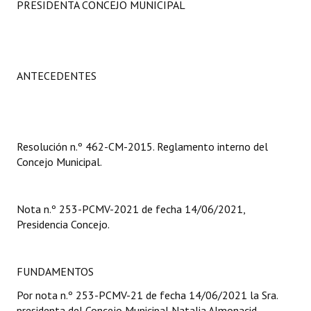
PRESIDENTA CONCEJO MUNICIPAL
Programas
LEGISLACIÓN
ANTECEDENTES
Constitución Nacional
Constitución Provincial
Carta Orgánica 2007
Resolución n.º 462-CM-2015. Reglamento interno del
Concejo Municipal.
Reglamento Interno
Digesto
Nota n.º 253-PCMV-2021 de fecha 14/06/2021,
Organigrama
Presidencia Concejo.
DOCUMENTOS
FUNDAMENTOS
Informes de Gestión
Por nota n.º 253-PCMV-21 de fecha 14/06/2021 la Sra.
presidenta del Concejo Municipal Natalia Almonacid
Proyectos Presentados