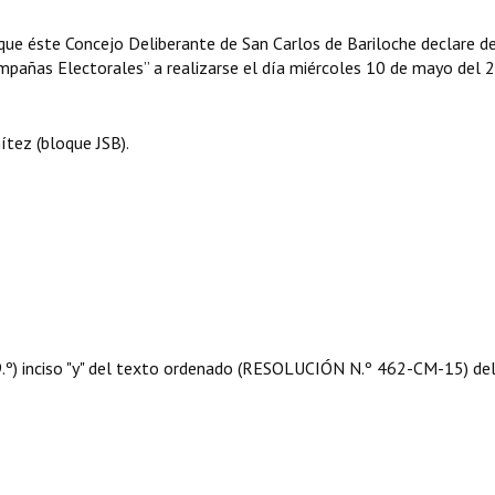
ue éste Concejo Deliberante de San Carlos de Bariloche declare d
ampañas Electorales” a realizarse el día miércoles 10 de mayo del 
tez (bloque JSB).
 09.º) inciso "y" del texto ordenado (RESOLUCIÓN N.º 462-CM-15) de