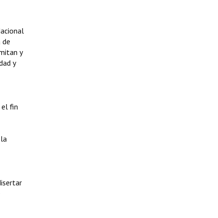
Nacional
a de
rmitan y
dad y
el fin
 la
isertar
e