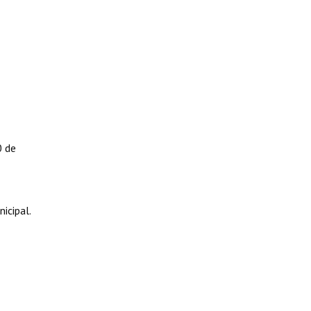
0 de
icipal.