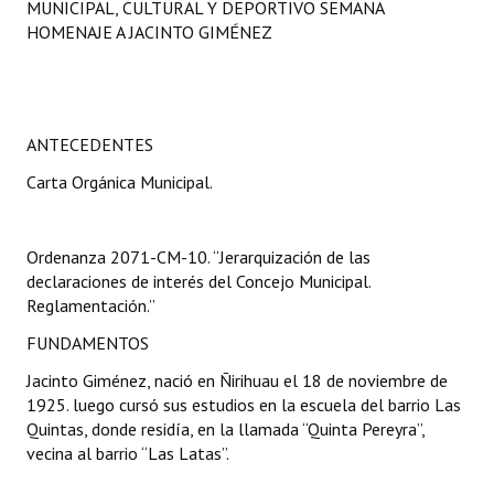
MUNICIPAL, CULTURAL Y DEPORTIVO SEMANA
Programas
HOMENAJE A JACINTO GIMÉNEZ
LEGISLACIÓN
Constitución Nacional
ANTECEDENTES
Constitución Provincial
Carta Orgánica Municipal.
Carta Orgánica 2007
Ordenanza 2071-CM-10. “Jerarquización de las
Reglamento Interno
declaraciones de interés del Concejo Municipal.
Digesto
Reglamentación.”
FUNDAMENTOS
Organigrama
Jacinto Giménez, nació en Ñirihuau el 18 de noviembre de
DOCUMENTOS
1925. luego cursó sus estudios en la escuela del barrio Las
Quintas, donde residía, en la llamada “Quinta Pereyra”,
Informes de Gestión
vecina al barrio “Las Latas”.
Proyectos Presentados