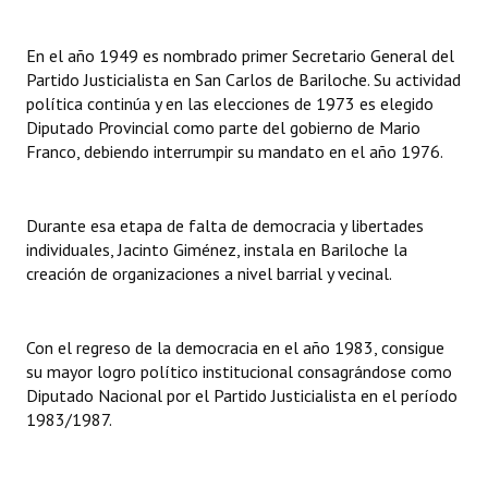
INSTITUCIONAL
En el año 1949 es nombrado primer Secretario General del
Antiguos Pobladores
Partido Justicialista en San Carlos de Bariloche. Su actividad
política continúa y en las elecciones de 1973 es elegido
Noticias Destacadas
Diputado Provincial como parte del gobierno de Mario
Franco, debiendo interrumpir su mandato en el año 1976.
Registros y Distinciones
Datos Históricos
Durante esa etapa de falta de democracia y libertades
Premio al Mérito - Registro
individuales, Jacinto Giménez, instala en Bariloche la
creación de organizaciones a nivel barrial y vecinal.
Audiencias Públicas - Registro
Mujeres que Dejaron Huellas - Registro
Con el regreso de la democracia en el año 1983, consigue
su mayor logro político institucional consagrándose como
Periodistas Decanos - Registro
Diputado Nacional por el Partido Justicialista en el período
1983/1987.
Ciudadano Ilustre - Registro
Banca del Vecino - Registro