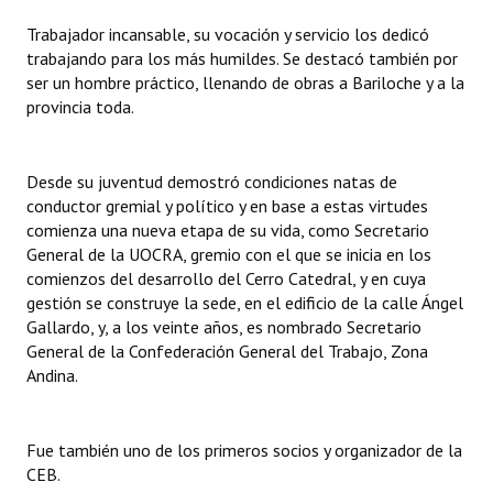
Trabajador incansable, su vocación y servicio los dedicó
Dictámenes Asesoría Letrada
trabajando para los más humildes. Se destacó también por
ser un hombre práctico, llenando de obras a Bariloche y a la
Actas de Sesión
provincia toda.
Informes de Unidad Coordinadora
Ejecución Presupuestaria
Desde su juventud demostró condiciones natas de
conductor gremial y político y en base a estas virtudes
Actas de Audiencias Públicas
comienza una nueva etapa de su vida, como Secretario
General de la UOCRA, gremio con el que se inicia en los
NORMATIVA
comienzos del desarrollo del Cerro Catedral, y en cuya
gestión se construye la sede, en el edificio de la calle Ángel
Comunicaciones
Gallardo, y, a los veinte años, es nombrado Secretario
General de la Confederación General del Trabajo, Zona
Declaraciones
Andina.
Resoluciones
Fue también uno de los primeros socios y organizador de la
Resoluciones de Presidencia
CEB.