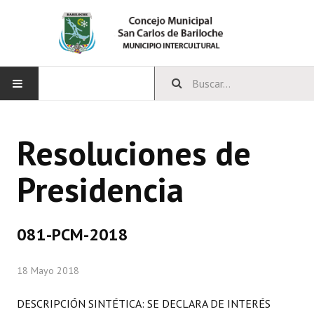
INICIO
Resoluciones de
CONCEJO
Presidencia
Bloques Políticos
Integrantes del Concejo
081-PCM-2018
Comisiones Permanentes
18 Mayo 2018
Comisiones Especiales
Concejales Mandato Cumplido
DESCRIPCIÓN SINTÉTICA: SE DECLARA DE INTERÉS