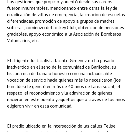
Las gestiones que propició y orientó desde sus cargos
Huéspedes de Honor - Registro
fueron innumerables, mencionando entre otras la ley de
erradicación de villas de emergencia, la creación de escuelas
Antiguos Pobladores - Registro
diferenciadas, promoción de apoyo a grupos de madres
solteras, comienzo del Jockey Club, obtención de pensiones
Reconocimientos - Registro
graciables, apoyo económico a la Asociación de Bomberos
Voluntarios, etc.
Bariloche, Municipio intercultural
Entrega de distinciones
El dirigente Justicialista Jacinto Giménez no ha pasado
inadvertido en el seno de la comunidad de Bariloche, su
REFORMA DE LA CARTA ORGÁNICA
historia rica de trabajo honesto con una inclaudicable
vocación de servicio hacia quienes más lo necesitaron (los
humildes) le generó en más de 40 años de tarea social, el
respeto, el reconocimiento y la admiración de quienes
nacieron en este pueblo y aquellos que a través de los años
eligieron vivir en esta comunidad.
El predio ubicado en la intersección de las calles Felipe