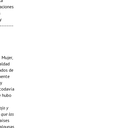
la
uaciones
s
y
--------
 Mujer,
aldad
ados de
mente
y
 todavía
e hubo
ajo y
 que las
aíses
 algunas