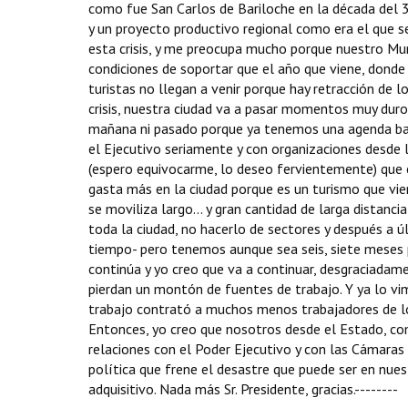
como fue San Carlos de Bariloche en la década del 30
y un proyecto productivo regional como era el que 
esta crisis, y me preocupa mucho porque nuestro Muni
condiciones de soportar que el año que viene, donde 
turistas no llegan a venir porque hay retracción de l
crisis, nuestra ciudad va a pasar momentos muy duro
mañana ni pasado porque ya tenemos una agenda bast
el Ejecutivo seriamente y con organizaciones desde 
(espero equivocarme, lo deseo fervientemente) que
gasta más en la ciudad porque es un turismo que vi
se moviliza largo... y gran cantidad de larga distanc
toda la ciudad, no hacerlo de sectores y después a 
tiempo- pero tenemos aunque sea seis, siete meses pa
continúa y yo creo que va a continuar, desgraciada
pierdan un montón de fuentes de trabajo. Y ya lo vi
trabajo contrató a muchos menos trabajadores de los
Entonces, yo creo que nosotros desde el Estado, co
relaciones con el Poder Ejecutivo y con las Cámara
política que frene el desastre que puede ser en nues
adquisitivo. Nada más Sr. Presidente, gracias.--------