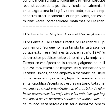
continuar con su vida y, fundamentalmente, particip
reconstrucción de la política y, fundamentalmente, 
en la Legislatura lo logró y sobre todo, vuelvo a rep
nosotros afectuosamente, el Negro Bachi, con esa mili
muchas veces lograr acuerdo. Nada más, Sr. President
-----------------------------------
El Sr. Presidente: Muy bien, Concejal Martín. ¿Conceja
El Sr. Concejal De Cesare: Gracias, Sr. Presidente. E
conmemoró (aunque no haya tenido tanta trascendenc
porque esto... esa fecha es la que, en el año 1947 
de derechos políticos entre el hombre y la mujer en
Europa, en esa época no lo tenían, y algunos no lo
que ese movimiento de mujeres, muy combatido y d
Estados Unidos, donde empezó a mediados del siglo 
no ha terminado y está muy lejos de terminar en muc
en la República Argentina, y eso es un logro totalme
movimiento social organizado con el propósito de reform
hacer desaparecer los prejuicios y las prácticas que im
que nacen de sus naturales condiciones individuales
. 
del mundo, está muy lejos de serlo, nosotros tenem