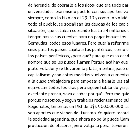
de herencia, de cobrarle a los ricos- que era todo p
universidades, ese mismo pueblo con sus aportes va a
siempre, como lo hizo en el 29-30 y como lo volvió a
todo el pueblo, se socializan las deudas de los capi
situación, que estaban cobrando hasta 24 millones de
tengan hasta sus cuentas para no pagar impuestos lo 
Bermudas, todos esos lugares. Pero quería referirme
crisis para los países capitalistas periféricos, como 
los países periféricos, ¿para qué? para que esto des
nombre que se les puede llamar. Porque acá hay que d
plato volador y se llevaron la plata, mentira, pasó 
capitalismo y con estas medidas vuelven a aumentar
a la clase trabajadora para empezar a bajarle los sa
equivocan todos los días pero siguen hablando y sig
excelente prensa, vaya a saber por qué. Pero me qui
porque nosotros, y según trabajos recientemente pub
Regionales, tenemos un PBI de U$S 900.000.000, ap
son aportes que vienen del turismo. Yo quiero recorda
la sociedad argentina, que ahora no se la puede llama
producción de placeres, pero valga la pena, tuvieron 