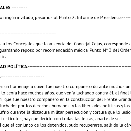
IALES
---------
 ningún invitado, pasamos al Punto 2: Informe de Presidencia.-----
-----------------------------------
s a los Concejales que la ausencia del Concejal Cejas, corresponde 
a guardando reposo por recomendación médica. Punto N° 3 del Orde
.---------------------------------------------------------------------
----------------------------------------------------------------------
-------------------------
realizar un homenaje a quien fue nuestro compañero durante muchos añ
lo tenía hace muchos años, que venía luchando contra él, al final 
roni, que fue nuestro compañero en la construcción del Frente Grand
luchador por los derechos humanos y las libertades políticas y las
frió durante la dictadura militar, persecución y tortura que lo lesi
estículos, hay que decirlo con todas las letras, aparte de ser
 que el conjunto de los detenidos, pudo recuperarse, salir de la cár