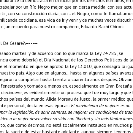
ar durante la democracia en la lucha por los derechos humanos, en 
trabajar por un Río Negro mejor, que en cierta medida, con sus act
etir, con su construcción diaria, con... el Negro, como le llamábamo
tancia cotidiana, esa vida de ir y venir y de muchas veces discutir 
e, un recuerdo para nuestro compañero, Eduardo Bachi Chironi.-----
l De Cesare?.-------
l pasado martes, y de acuerdo con lo que marca la Ley 24.785, se
ia como debería) el Día Nacional de los Derechos Políticos de la
fue el momento en que se aprobó la Ley 13.010, que consagró la igu
 nuestro país. Algo que en algunos... hasta en algunos países avanz
 llegaron a completar hasta treinta o cuarenta años después. Obvia
efenestrado y tomado a menos en, especialmente en Gran Bretaña 
diecinueve, es evidentemente un proceso que fue muy largo y que
hos países del mundo. Alicia Moreau de Justo, la primer médico qu
nte personal, decía en esas épocas: 
El movimiento de mujeres es un
ar la legislación, de abrir carreras, de mejorar las condiciones de trab
piden a la mujer desenvolver su vida con libertad y sin más limitaciones
Esto, que como decimos, no está totalmente instalado en muchos p
os la suerte de estar bastante adelante, aunque siempre tenemos