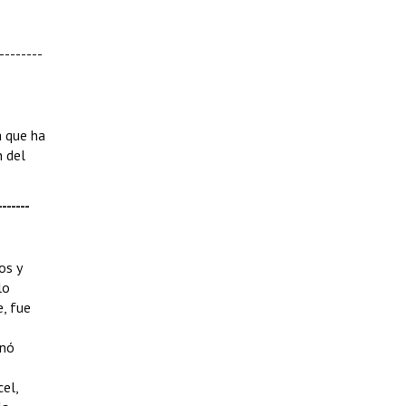
--------
a que ha
n del
------
os y
lo
e, fue
onó
cel,