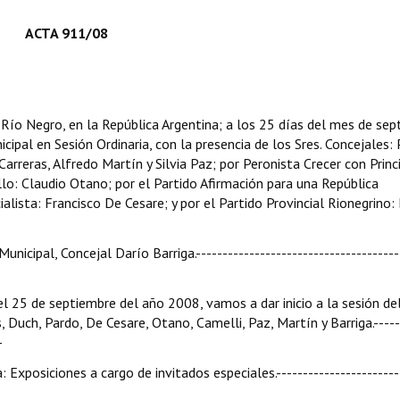
ACTA 911/08
e Río Negro, en la República Argentina; a los 25 días del mes de se
cipal en Sesión Ordinaria, con la presencia de los Sres. Concejales: 
Carreras, Alfredo Martín y Silvia Paz; por Peronista Crecer con Princi
llo: Claudio Otano; por el Partido Afirmación para una República
ialista: Francisco De Cesare; y por el Partido Provincial Rionegrino:
nicipal, Concejal Darío Barriga.--------------------------------------
 del 25 de septiembre del año 2008, vamos a dar inicio a la sesión de
, Duch, Pardo, De Cesare, Otano, Camelli, Paz, Martín y Barriga.-----
-
: Exposiciones a cargo de invitados especiales.-----------------------