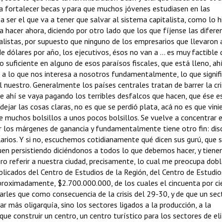
ara fortalecer becas y para que muchos jóvenes estudiasen en las
 ser el que va a tener que salvar al sistema capitalista, como lo h
 hacer ahora, diciendo por otro lado que los que fíjense las difere
talistas, por supuesto que ninguno de los empresarios que llevaron 
 dólares por año, los ejecutivos, ésos no van a ... es muy factible
suficiente en alguno de esos paraísos fiscales, que está lleno, ahí 
 a lo que nos interesa a nosotros fundamentalmente, lo que signifi
el nuestro. Generalmente los países centrales tratan de barrer la cri
de ahí se vaya pagando los terribles desfalcos que hacen, que ése e
ejar las cosas claras, no es que se perdió plata, acá no es que vini
de muchos bolsillos a unos pocos bolsillos. Se vuelve a concentrar e
 los márgenes de ganancia y fundamentalmente tiene otro fin: disc
larios. Y si no, escuchemos cotidianamente qué dicen sus gurú, que 
uen persistiendo diciéndonos a todos lo que debemos hacer, y tiene
ero referir a nuestra ciudad, precisamente, lo cual me preocupa do
licados del Centro de Estudios de la Región, del Centro de Estudio
roximadamente, $2.700.000.000, de los cuales el cincuenta por ci
rles que como consecuencia de la crisis del 29-30, y de que un sec
r más oligarquía, sino los sectores ligados a la producción, a la
que construir un centro, un centro turístico para los sectores de eli