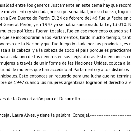
gualdad entre los géneros. Justamente en este tema hay que record
 movimiento y sin duda, por su personalidad, por su fuerza, logró 
aría Eva Duarte de Perón. El 24 de febrero del 46 fue la fecha en 
el General Perón, y en 1947 ya se había sancionado la Ley 13.010. 
s mujeres políticos fueran totales, fue en ese momento cuando se 
e que se incorporaran a los Parlamentos, tardó mucho tiempo, tan
ongreso de la Nación y que fue luego imitada por las provincias, es 
stá a la cabeza, y a la cabeza de todo el país porque es prácticam
o para cada uno de los géneros en sus Legislaturas. Esto entonces 
s mujeres a través de un informe de las Naciones Unidas, coloca a la
ntidad de mujeres que han accedido al Parlamento y a los distintos
nicipales. Esto entonces un recuerdo para una lucha que no termin
re de 1947 cuando las mujeres argentinas lograron el derecho a v
es de la Concertación para el Desarrollo.-----------------------------
cejal Laura Alves, y tiene la palabra, Concejal.-----------------------