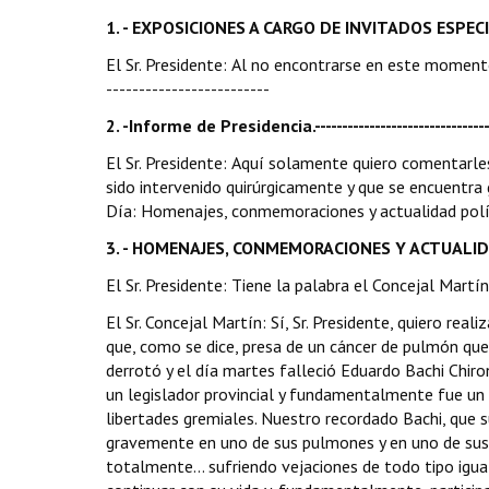
1. - EXPOSICIONES A CARGO DE INVITADOS ESPEC
El Sr. Presidente: Al no encontrarse en este momento
-------------------------
2. -Informe de Presidencia.-----------------------------------
El Sr. Presidente: Aquí solamente quiero comentarle
sido intervenido quirúrgicamente y que se encuentr
Día: Homenajes, conmemoraciones y actualidad política
3. - HOMENAJES, CONMEMORACIONES Y ACTUALIDAD POLÍTICA.-
El Sr. Presidente: Tiene la palabra el Concejal Martín.
El Sr. Concejal Martín: Sí, Sr. Presidente, quiero 
que, como se dice, presa de un cáncer de pulmón que 
derrotó y el día martes falleció Eduardo Bachi Chi
un legislador provincial y fundamentalmente fue un 
libertades gremiales. Nuestro recordado Bachi, que su
gravemente en uno de sus pulmones y en uno de sus t
totalmente... sufriendo vejaciones de todo tipo igual