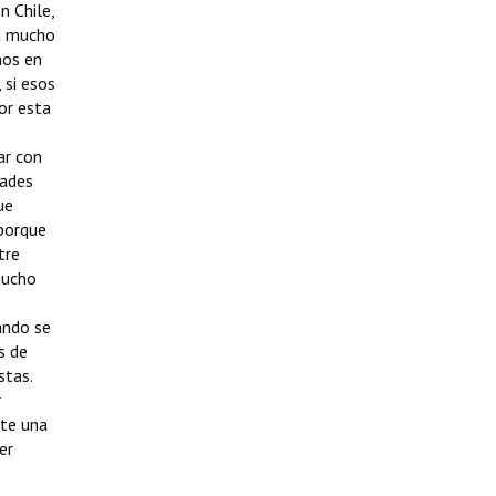
n Chile,
pa mucho
mos en
 si esos
or esta
ar con
dades
ue
 porque
tre
mucho
ando se
s de
stas.
r
nte una
er