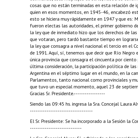
cosas que no están terminadas en esta relación de i
quien en esos momentos, en 1945-46,
encabezó este
esto se hiciera muy rápidamente en 1947 y que es: M
fueron electas las autoridades, el primer gobierno d
la ley que de inmediato hizo que los derechos de la
que votaran, pero tardó bastante tiempo en logrars
la ley que consagra a nivel nacional el tercio en el C
de 1991. Aquí, sí, tenemos que decir que Río Negro e
única provincia que consagra el cincuenta por cient
última consideración, la participación política de la
Argentina en el séptimo lugar en el mundo, en la ca
Parlamentos, tanto nacional como provinciales y mu
que tuvo un especial momento, aquel 23 de septiemb
Gracias Sr. Presidente.-----------------
Siendo las 09:45 hs. ingresa la Sra. Concejal Laura Alv
----------------------------------
El Sr. Presidente: Se ha incorporado a la Sesión la Con
----------------------------