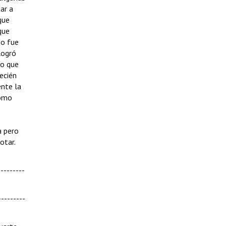
ar a
que
que
No fue
logró
to que
recién
ente la
como
a pero
otar.
--------
---------