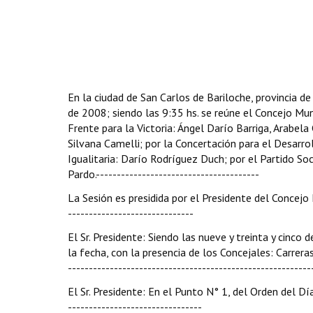
En la ciudad de San Carlos de Bariloche, provincia d
de 2008; siendo las 9:35 hs. se reúne el Concejo Muni
Frente para la Victoria: Ángel Darío Barriga, Arabela 
Silvana Camelli; por la Concertación para el Desarro
Igualitaria: Darío Rodríguez Duch; por el Partido Soc
Pardo.---------------------------------------
La Sesión es presidida por el Presidente del Concejo Mu
------------------------------
El Sr. Presidente: Siendo las nueve y treinta y cinco
la fecha, con la presencia de los Concejales: Carreras
----------------------------------------------------------
El Sr. Presidente: En el Punto N° 1, del Orden del Día
--------------------------------