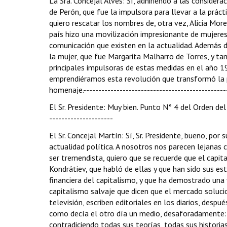
La Sra. Concejal Alves: Sí, adhiriendo a las consid
de Perón, que fue la impulsora para llevar a la prá
quiero rescatar los nombres de, otra vez, Alicia Mor
país hizo una movilización impresionante de mujeres
comunicación que existen en la actualidad. Además de
la mujer, que fue Margarita Malharro de Torres, y t
principales impulsoras de estas medidas en el año 1
emprendiéramos esta revolución que transformó la p
homenaje.-----------------------------------------------
El Sr. Presidente: Muy bien. Punto N° 4 del Orden del D
---------------------
El Sr. Concejal Martín: Sí, Sr. Presidente, bueno, po
actualidad política. A nosotros nos parecen lejanas c
ser tremendista, quiero que se recuerde que el capita
Kondrátiev, que habló de ellas y que han sido sus est
financiera del capitalismo, y que ha demostrado una
capitalismo salvaje que dicen que el mercado soluci
televisión, escriben editoriales en los diarios, de
como decía el otro día un medio, desaforadamente: 
contradiciendo todas sus teorías, todas sus historias