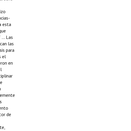
izo
ncias-
a esta
 que
... Las
can las
sis para
s el
eron en
l
iplinar
se
n
blemente
s
ento
tor de
te,