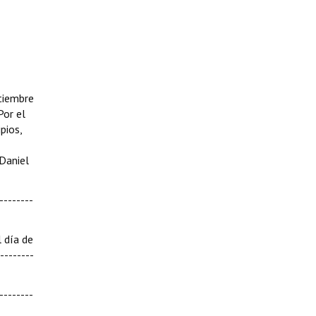
ptiembre
Por el
pios,
 Daniel
--------
l día de
--------
--------