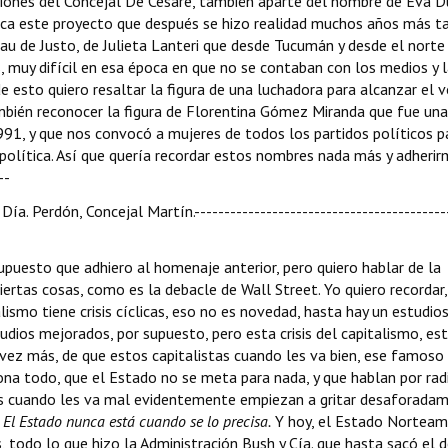
eraciones del Concejal De Cesare, también aparte del nombre de Eva 
ctica este proyecto que después se hizo realidad muchos años más ta
eau de Justo, de Julieta Lanteri que desde Tucumán y desde el norte
, muy difícil en esa época en que no se contaban con los medios y 
 esto quiero resaltar la figura de una luchadora para alcanzar el 
ambién reconocer la figura de Florentina Gómez Miranda que fue una
991, y que nos convocó a mujeres de todos los partidos políticos p
olítica. Así que quería recordar estos nombres nada más y adherir
--
ía. Perdón, Concejal Martín.------------------------------------------
r supuesto que adhiero al homenaje anterior, pero quiero hablar de la
iertas cosas, como es la debacle de Wall Street. Yo quiero recordar, 
lismo tiene crisis cíclicas, eso no es novedad, hasta hay un estudios
udios mejorados, por supuesto, pero esta crisis del capitalismo, esta
 vez más, de que estos capitalistas cuando les va bien, ese famoso
ona todo, que el Estado no se meta para nada, y que hablan por rad
spués cuando les va mal evidentemente empiezan a gritar desaforada

El Estado nunca está cuando se lo precisa.
Y hoy, el Estado Norteam
, todo lo que hizo la Administración Bush y Cía. que hasta sacó el 