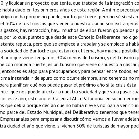
, y liquidar un proyecto que tenía, que trataba de la integración co
se había dado en los primeros años de esta región. A mí me preocu
cipio no ha porque no puede, por lo que fuere- pero no sé si esta
el 30% de los turistas que vienen a nuestra ciudad son extranjeros,
os gastos, hay retracción, hay... muchos de ellos fueron golpeados p
s, por lo cual planteo que desde este Concejo Deliberante, no digo
ante repleta, pero que se empiece a trabajar y se empiece a habl
la sociedad de Bariloche que están en el tema, hay muchas posibili
 el año que viene tengamos 30% menos de turismo, y del turismo q
ene con moneda fuerte, es un turismo que viene dispuesto a gastar
ia, entonces es algo para preocuparnos y para pensar entre todos, en
última instancia ir de apuro como ocurre siempre, sino tenemos no 
ra planificar qué nos puede pasar el próximo año si la crisis ésta
mente- qué nos puede afectar a nuestra sociedad y qué va a pasar cu
mos este año, este año el Catedral Alta Patagonia, en su primer me
 que debía porque decían que no había nieve y no iban a venir turi
mo parte del Estado Municipal, del Deliberativo tenemos que tene
s Empresariales para empezar a discutir cómo vamos a llevar adela
tra ciudad el año que viene, si vienen 30% de turistas de mayor pod