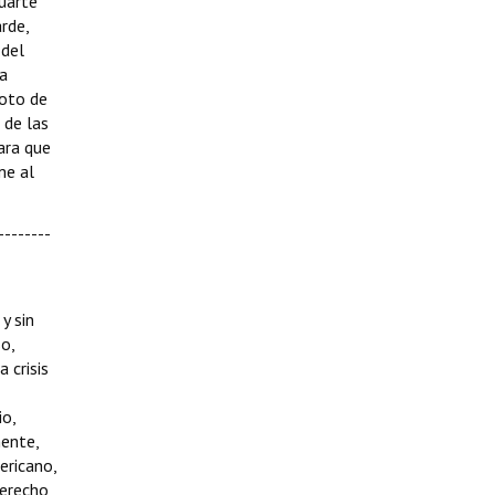
Duarte
rde,
 del
la
voto de
 de las
ara que
me al
--------
y sin
o,
 crisis
io,
mente,
ericano,
derecho