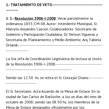
1.- TRATAMIENTO DE VETO.-----------------------------------------
----------
Dictámenes Asesoría Letrada
1. 1.-
Resolución 3906-I-2008
:
Vetar parcialmente la
Actas de Sesión
ordenanza 1835-CM-08. Autor: Intendente Municipal, Sr.
Marcelo Alejandro Cascón. Colaboradores: Secretario de
Informes de Unidad Coordinadora
Gobierno y Participación Ciudadana, Dr. Nelson Vigueras y
Secretaria de Planeamiento y Medio Ambiente, Arq. Fabiela
Ejecución Presupuestaria
Orlandi.----------------------------------------------------------
Actas de Audiencias Públicas
---------------
La Sra. Jefa de Coordinación Legislativa da lectura al texto
NORMATIVA
de la Resolución 3906-I-2008.--------------------------------
---------------------------------------------
Comunicaciones
Siendo las 12:50 hs. se retira el Sr. Concejal Otano.----------
Declaraciones
---------------------
El Sr. Secretario: Acta Acuerdo de la Mesa de Enlace. En la
Resoluciones
ciudad de San Carlos de Bariloche, a los un días del mes de
Resoluciones de Presidencia
octubre de 2008, siendo las 08:30 hs, los miembros de la
Mesa de Enlace designados oficialmente por los