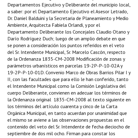
INSTITUCIONAL
Departamentos Ejecutivo y Deliberante del municipio local,
a saber: por el Departamento Ejecutivo el Asesor Letrado,
Dr. Daniel Balduini y la Secretaria de Planeamiento y Medio
Antiguos Pobladores
Ambiente, Arquitecta Fabiela Orlandi, y por el
Noticias Destacadas
Departamento Deliberante los Concejales Claudio Otano y
Darío Rodríguez Duch; luego de un amplio debate en que
Registros y Distinciones
se ponen a consideración los puntos referidos en el veto
del Sr. Intendente Municipal, Sr. Marcelo Cascón, respecto
Datos Históricos
de la Ordenanza 1835-CM-2008 Modificación de zonas y
parámetros urbanísticos en parcelas 19-2P-P-10-02A y
Premio al Mérito - Registro
19-2P-P-10-01D. Convenio Marco de Obras Barrios Pilar I y
II, con las facultades que para ello le han conferido, tanto
Audiencias Públicas - Registro
el Intendente Municipal como la Comisión Legislativa del
cuerpo Deliberante, convienen en adecuar los términos de
Mujeres que Dejaron Huellas - Registro
la Ordenanza original 1835-CM-2008 al texto siguiente en
los términos del artículo cuarenta y cinco de la Carta
Periodistas Decanos - Registro
Orgánica Municipal, en tanto acuerdan por unanimidad que
Ciudadano Ilustre - Registro
el mismo se aviene a las observaciones propuestas en el
contenido del veto del Sr. Intendente de fecha dieciocho de
Banca del Vecino - Registro
septiembre de dos mil ocho. Firman para constar los