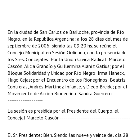
Programas
LEGISLACIÓN
En la ciudad de San Carlos de Bariloche, provincia de Río
Constitución Nacional
Negro, en la República Argentina; a los 28 días del mes de
septiembre de 2006; siendo las 09:20 hs. se reúne el
Constitución Provincial
Concejo Municipal en Sesión Ordinaria, con la presencia de
los Sres. Concejales: Por la Unión Cívica Radical: Marcelo
Carta Orgánica 2007
Cascón, Alicia Grandío y Guillermina Alaníz Gatius; por el
Bloque Solidaridad y Unidad por Río Negro: Irma Haneck,
Reglamento Interno
Hugo Cejas; por el Encuentro de los Rionegrinos: Beatríz
Digesto
Contreras, Andrés Martínez Infante, y Diego Breide; por el
Movimiento de Acción Rionegrina: Sandra Guerrero.----------
Organigrama
-------------------
La sesión es presidida por el Presidente del Cuerpo, el
DOCUMENTOS
Concejal Marcelo Cascón.--------------------------------------
---------------------------------------------
Informes de Gestión
El Sr. Presidente: Bien. Siendo las nueve y veinte del día 28
Proyectos Presentados