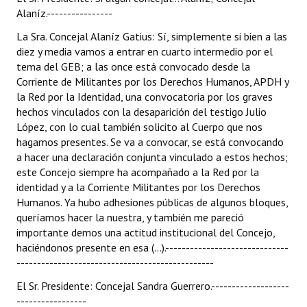
Alaníz.----------------
Huéspedes de Honor - Registro
La Sra. Concejal Alaníz Gatius: Sí, simplemente si bien a las
Antiguos Pobladores - Registro
diez y media vamos a entrar en cuarto intermedio por el
tema del GEB; a las once está convocado desde la
Reconocimientos - Registro
Corriente de Militantes por los Derechos Humanos, APDH y
la Red por la Identidad, una convocatoria por los graves
Bariloche, Municipio intercultural
hechos vinculados con la desaparición del testigo Julio
Entrega de distinciones
López, con lo cual también solicito al Cuerpo que nos
hagamos presentes. Se va a convocar, se está convocando
REFORMA DE LA CARTA ORGÁNICA
a hacer una declaración conjunta vinculado a estos hechos;
este Concejo siempre ha acompañado a la Red por la
identidad y a la Corriente Militantes por los Derechos
Humanos. Ya hubo adhesiones públicas de algunos bloques,
queríamos hacer la nuestra, y también me pareció
importante demos una actitud institucional del Concejo,
haciéndonos presente en esa (...).------------------------------
------------------------------------------------
El Sr. Presidente: Concejal Sandra Guerrero.-------------------
-----------------